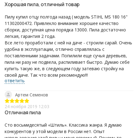
Хорошая пила, отличный товар
Пилу купил отцу полгода назад ( модель STIHL MS 180 16"
11302000472. Привлекло внимание хорошее качество
сборки, доступная цена порядка 13000. Пила достаточно
легкая, гарантия 2 года.
Все лето проработали с ней на даче - строили сарай. Очень
удобна в эксплуатации, отлично справлялась с
поставленными задачами. Попилили еще сучья деревьев,
пила ни разу не подвела, распиливает быстро. Думаю себе
купить такую же, в следующем году затеваю стройку на
своей даче. Так что всем рекомендую!!!
ответить
Артем Семенов
24 ноября 2019 12:03
Отличная пила
Сто восьмидесятый «Штиль». Классика жанра. Я думаю
конкурентов у этой модели в России нет. Опыт
использования этой пилы у меня огромный. Почему-то