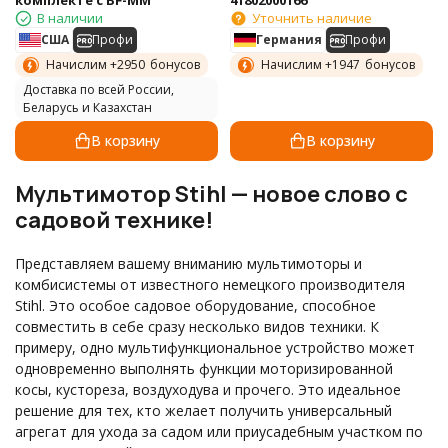
комплекте с BF-MM
41802000166
В наличии
Уточнить наличие
США
Профи
Германия
Профи
Начислим +
2950
бонусов
Начислим +
1947
бонусов
Доставка по всей России,
Беларусь и Казахстан
В корзину
В корзину
Мультимотор Stihl — новое слово с
садовой технике!
Представляем вашему вниманию мультимоторы и
комбисистемы от известного немецкого производителя
Stihl. Это особое садовое оборудование, способное
совместить в себе сразу несколько видов техники. К
примеру, одно мультифункциональное устройство может
одновременно выполнять функции моторизированной
косы, кустореза, воздуходува и прочего. Это идеальное
решение для тех, кто желает получить универсальный
агрегат для ухода за садом или приусадебным участком по