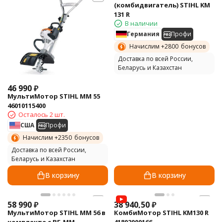
(комбидвигатель) STIHL KM
131 R
В наличии
Германия
Профи
Начислим +
2800
бонусов
Доставка по всей России,
Беларусь и Казахстан
46 990
₽
МультиМотор STIHL MM 55
46010115400
Осталось 2 шт.
США
Профи
Начислим +
2350
бонусов
Доставка по всей России,
Беларусь и Казахстан
В корзину
В корзину
58 990
₽
38 940,50
₽
МультиМотор STIHL ММ 56 в
КомбиМотор STIHL KM130 R