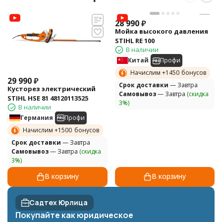
28 990
₽
Мойка высокого давления
STIHL RE 100
В наличии
Китай
Профи
Начислим +
1450
бонусов
29 990
₽
Cрок доставки
— Завтра
Кусторез электрический
Самовывоз
— Завтра
(скидка
STIHL HSE 81 48120113525
3%)
В наличии
Германия
Профи
Начислим +
1500
бонусов
Cрок доставки
— Завтра
Самовывоз
— Завтра
(скидка
3%)
В корзину
В корзину
Садтех Юрлица
Покупайте как юридическое