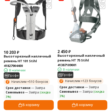
2 450
₽
10 203
₽
Высоторезный наплечный
Высоторезный наплечный
ремень HT 75 Stihl
ремень HT 101 Stihl
41387109001
41827904400
В наличии
В наличии
Профи
Профи
Начислим +
123
бонусов
Начислим +
510
бонусов
Cрок доставки
— Завтра
Cрок доставки
— Завтра
Самовывоз
— Завтра
(скидка
Самовывоз
— Завтра
(скидка
3%)
3%)
В корзину
В корзину