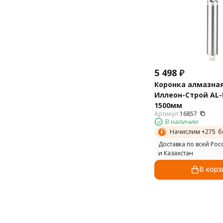
5 498
₽
Коронка алмазна
Иллеон-Строй AL-B
1500мм
Артикул:
16857
В наличии
Начислим +
275
б
Доставка по всей Рос
и Казахстан
В корз