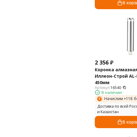
В корз
2 356
₽
Коронка алмазна
Иллеон-Строй AL-B
450мм
Артикул:
16540
В наличии
Начислим +
118
б
Доставка по всей Рос
и Казахстан
В корз