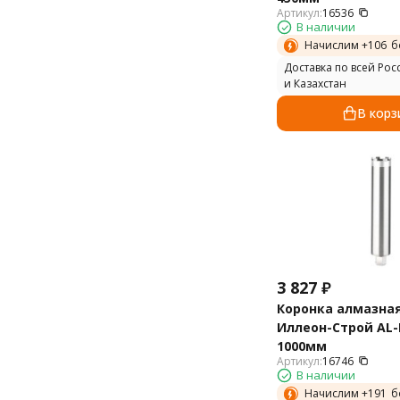
Артикул:
16536
В наличии
Начислим +
106
б
Доставка по всей Рос
и Казахстан
В корз
3 827
₽
Коронка алмазна
Иллеон-Строй AL-B
1000мм
Артикул:
16746
В наличии
Начислим +
191
б