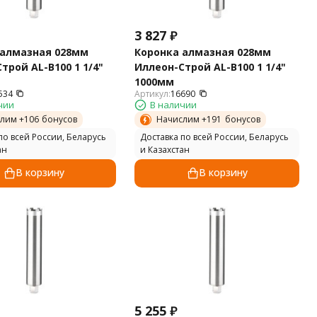
3 827
₽
 алмазная 028мм
Коронка алмазная 028мм
трой AL-B100 1 1/4"
Иллеон-Строй AL-B100 1 1/4"
1000мм
534
Артикул:
16690
чии
В наличии
лим +
106
бонусов
Начислим +
191
бонусов
по всей России, Беларусь
Доставка по всей России, Беларусь
ан
и Казахстан
В корзину
В корзину
5 255
₽