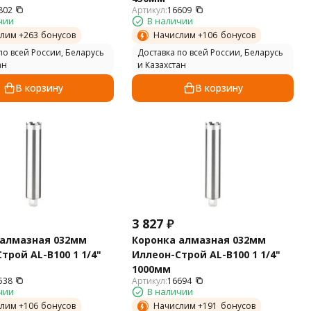
802
Артикул:
16609
чии
В наличии
лим +
263
бонусов
Начислим +
106
бонусов
по всей России, Беларусь
Доставка по всей России, Беларусь
ан
и Казахстан
В корзину
В корзину
3 827
₽
 алмазная 032мм
Коронка алмазная 032мм
трой AL-B100 1 1/4"
Иллеон-Строй AL-B100 1 1/4"
1000мм
538
Артикул:
16694
чии
В наличии
лим +
106
бонусов
Начислим +
191
бонусов