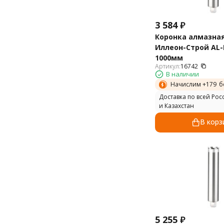
3 584
₽
Коронка алмазна
Иллеон-Строй AL-B
1000мм
Артикул:
16742
В наличии
Начислим +
179
б
Доставка по всей Рос
и Казахстан
В корз
5 255
₽