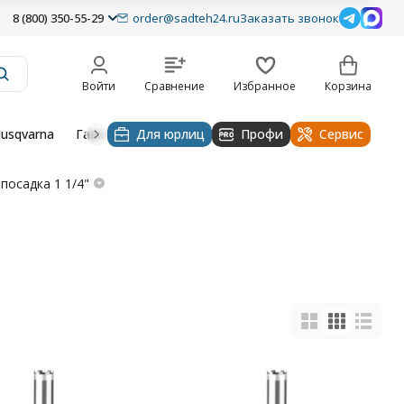
8 (800) 350-55-29
order@sadteh24.ru
Заказать звонок
Войти
Сравнение
Избранное
Корзина
usqvarna
Газонокосилки husqvarna
Для юрлиц
Профи
Тракторы и райдеры Hu
Сервис
посадка 1 1/4"