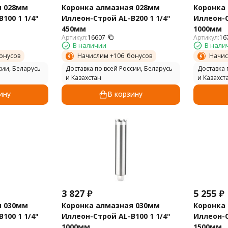
я 028мм
Коронка алмазная 028мм
Коронка
100 1 1/4"
Иллеон-Строй AL-B200 1 1/4"
Иллеон-С
450мм
1000мм
Артикул:
16607
Артикул:
16
В наличии
В нали
онусов
Начислим +
106
бонусов
Начис
сии, Беларусь
Доставка по всей России, Беларусь
Доставка 
и Казахстан
и Казахст
ину
В корзину
3 827
₽
5 255
₽
я 030мм
Коронка алмазная 030мм
Коронка
100 1 1/4"
Иллеон-Строй AL-B100 1 1/4"
Иллеон-С
1000мм
1500мм