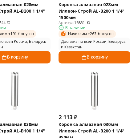
 алмазная 028мм
Коронка алмазная 028мм
трой AL-B200 1 1/4"
Иллеон-Строй AL-B200 1 1/4"
1500мм
744
Артикул:
16851
чии
В наличии
лим +
191
бонусов
Начислим +
263
бонусов
по всей России, Беларусь
Доставка по всей России, Беларусь
ан
и Казахстан
В корзину
В корзину
2 113
₽
 алмазная 030мм
Коронка алмазная 030мм
трой AL-B100 1 1/4"
Иллеон-Строй AL-B200 1 1/4"
450мм