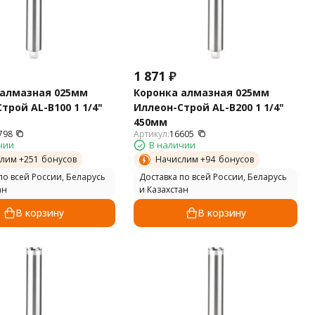
1 871
₽
 алмазная 025мм
Коронка алмазная 025мм
трой AL-B100 1 1/4"
Иллеон-Строй AL-B200 1 1/4"
450мм
798
Артикул:
16605
чии
В наличии
лим +
251
бонусов
Начислим +
94
бонусов
по всей России, Беларусь
Доставка по всей России, Беларусь
ан
и Казахстан
В корзину
В корзину