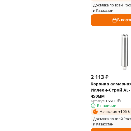
Доставка по всей Рос
и Казахстан
В корз
2 113
₽
Коронка алмазна
Иллеон-Строй AL-B
450мм
Артикул:
16611
В наличии
Начислим +
106
б
Доставка по всей Рос
и Казахстан