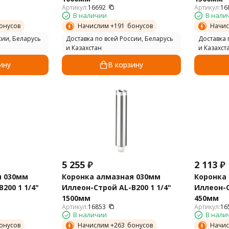
Артикул:
16692
Артикул:
16
В наличии
В нали
онусов
Начислим +
191
бонусов
Начис
сии, Беларусь
Доставка по всей России, Беларусь
Доставка 
и Казахстан
и Казахст
ину
В корзину
5 255
₽
2 113
₽
я 030мм
Коронка алмазная 030мм
Коронка
200 1 1/4"
Иллеон-Строй AL-B200 1 1/4"
Иллеон-С
1500мм
450мм
Артикул:
16853
Артикул:
16
В наличии
В нали
онусов
Начислим +
263
бонусов
Начис