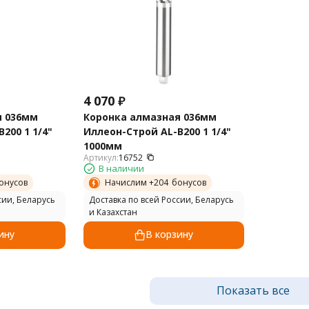
4 070
₽
я 036мм
Коронка алмазная 036мм
200 1 1/4"
Иллеон-Строй AL-B200 1 1/4"
1000мм
Артикул:
16752
В наличии
онусов
Начислим +
204
бонусов
сии, Беларусь
Доставка по всей России, Беларусь
и Казахстан
ину
В корзину
Показать все