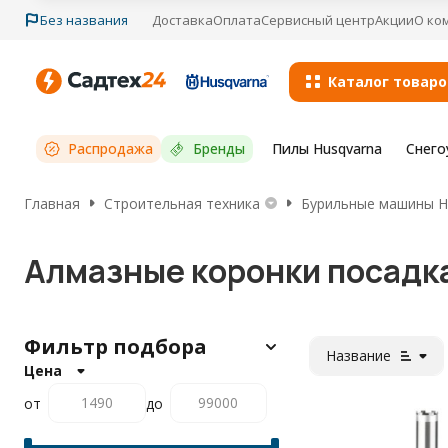
Без названия
Доставка
Оплата
Сервисный центр
Акции
О ко
Каталог товаро
Распродажа
Бренды
Пилы Husqvarna
Снего
Главная
Строительная техника
Бурильные машины Hu
Алмазные коронки посадка 
Фильтр подбора
Название
Цена
от
до