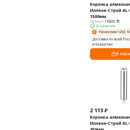
Коронка алмазна
Иллеон-Строй AL-B
1500мм
Артикул:
16800
В наличии
Начислим +
263
б
Доставка по всей Рос
и Казахстан
В корз
2 113
₽
Коронка алмазна
Иллеон-Строй AL-B
450мм