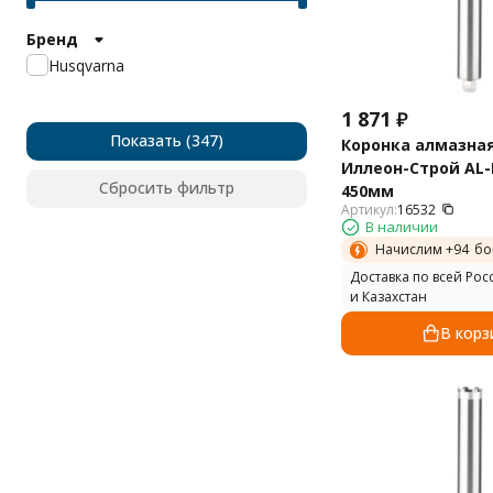
Бренд
Husqvarna
1 871
₽
Показать
Коронка алмазна
Иллеон-Строй AL-B
Сбросить фильтр
450мм
Артикул:
16532
В наличии
Начислим +
94
бо
Доставка по всей Рос
и Казахстан
В корз