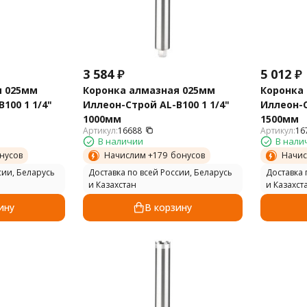
3 584
₽
5 012
₽
я 025мм
Коронка алмазная 025мм
Коронка
100 1 1/4"
Иллеон-Строй AL-B100 1 1/4"
Иллеон-С
1000мм
1500мм
Артикул:
16688
Артикул:
16
В наличии
В нали
нусов
Начислим +
179
бонусов
Начис
сии, Беларусь
Доставка по всей России, Беларусь
Доставка 
и Казахстан
и Казахст
ину
В корзину