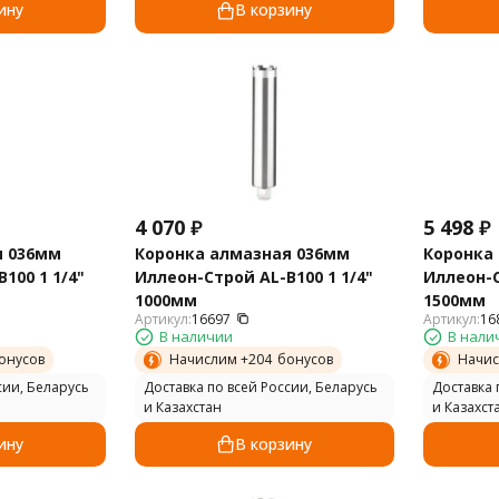
ину
В корзину
4 070
₽
5 498
₽
я 036мм
Коронка алмазная 036мм
Коронка
100 1 1/4"
Иллеон-Строй AL-B100 1 1/4"
Иллеон-С
1000мм
1500мм
Артикул:
16697
Артикул:
16
В наличии
В нали
онусов
Начислим +
204
бонусов
Начис
сии, Беларусь
Доставка по всей России, Беларусь
Доставка 
и Казахстан
и Казахст
ину
В корзину