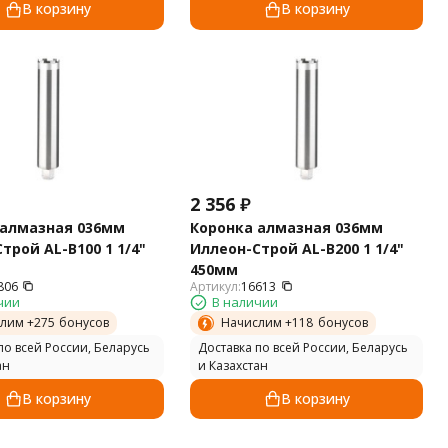
В корзину
В корзину
2 356
₽
 алмазная 036мм
Коронка алмазная 036мм
трой AL-B100 1 1/4"
Иллеон-Строй AL-B200 1 1/4"
450мм
806
Артикул:
16613
чии
В наличии
лим +
275
бонусов
Начислим +
118
бонусов
по всей России, Беларусь
Доставка по всей России, Беларусь
ан
и Казахстан
В корзину
В корзину