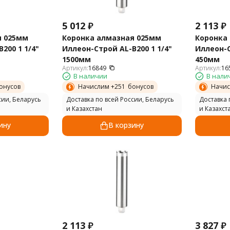
5 012
₽
2 113
₽
я 025мм
Коронка алмазная 025мм
Коронка
200 1 1/4"
Иллеон-Строй AL-B200 1 1/4"
Иллеон-С
1500мм
450мм
Артикул:
16849
Артикул:
16
В наличии
В нали
онусов
Начислим +
251
бонусов
Начис
сии, Беларусь
Доставка по всей России, Беларусь
Доставка 
и Казахстан
и Казахст
ину
В корзину
2 113
₽
3 827
₽