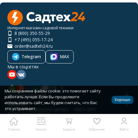
Интернет-магазин садовой техники
8 (800) 350-55-29
+7 (495) 055-17-24
order@sadteh24.ru
Telegram
MAX
Мы в соцсетях
RUB
Мы сохраняем файлы cookie: это помогает сайту
Каталог товаров
работать лучше. Если Вы продолжите
Хорошо
использовать сайт, мы будем считать, что Вас
Помощь
это устраивает.
Политика персональных данных
Карта сайта
© 2001-2026 САДТЕХ24
Разработано в
bodysite.ru
Главная
Каталог
Корзина
Избранное
Войти