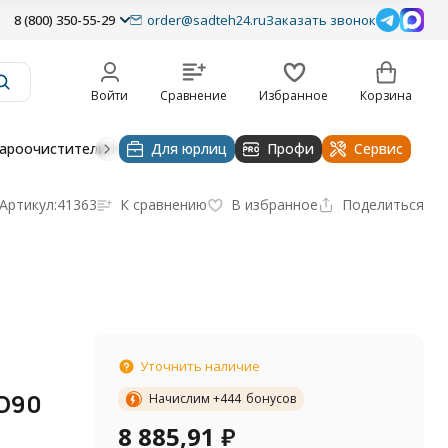
8 (800) 350-55-29
order@sadteh24.ru
Заказать звонок
Войти
Сравнение
Избранное
Корзина
ароочистители Karcher
Для юрлиц
Насосы и оборудование для полива
Профи
Сервис
Артикул:
41363
К сравнению
В избранное
Поделиться
Уточнить наличие
я
 D90
Начислим +
444
бонусов
8 885,91
₽