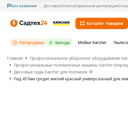
Без названия
Доставка
Оплата
Сервисный центр
Акции
О ко
Каталог товаров
Распродажа
Бренды
Мойки Karcher
Пылесо
Главная
Профессиональное уборочное оборудование Karc
Профессиональные поломоечные машины Karcher (Керхе
Дисковые пады Karcher для поломоек
Пад 457мм средне мягкий красный универсальный для хими