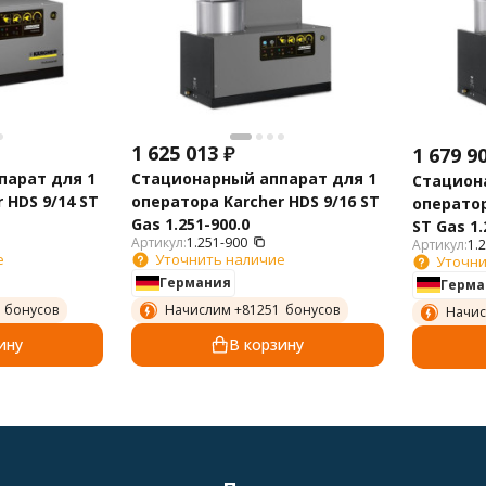
1 625 013
₽
1 679 9
парат для 1
Стационарный аппарат для 1
Стацион
 HDS 9/14 ST
оператора Karcher HDS 9/16 ST
оператор
Gas 1.251-900.0
ST Gas 1.
Артикул:
1.251-900
Артикул:
1.
е
Уточнить наличие
Уточни
Германия
Герма
бонусов
Начислим +
81251
бонусов
Начис
ину
В корзину