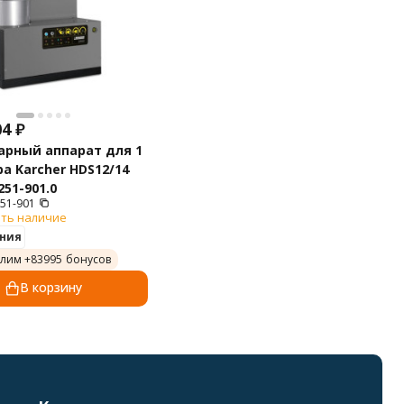
04
₽
арный аппарат для 1
а Karcher HDS12/14
251-901.0
251-901
ть наличие
ния
лим +
83995
бонусов
В корзину