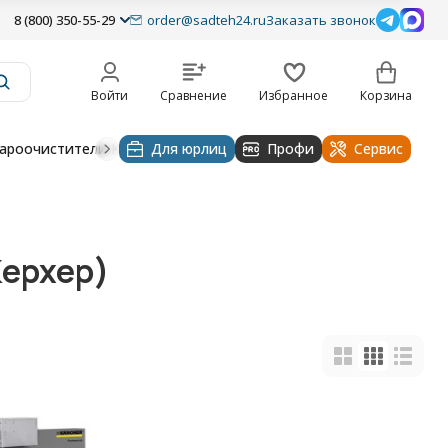
8 (800) 350-55-29
order@sadteh24.ru
Заказать звонок
Войти
Сравнение
Избранное
Корзина
ароочистители Karcher
Для юрлиц
Насосы и оборудование для полива
Профи
Сервис
Керхер)