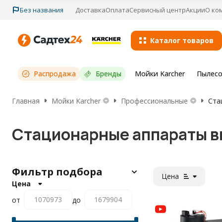
Без названия
Доставка
Оплата
Сервисный центр
Акции
О ко
Каталог товаров
Распродажа
Бренды
Мойки Karcher
Пылесо
Главная
Мойки Karcher
Профессиональные
Ста
Стационарные аппараты вы
Фильтр подбора
Цена
Цена
от
до