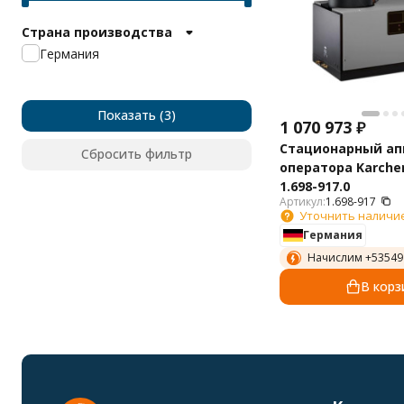
Страна производства
Германия
Показать
1 070 973
₽
Стационарный ап
Сбросить фильтр
оператора Karcher
1.698-917.0
Артикул:
1.698-917
Уточнить наличи
Германия
Начислим +
53549
В корз