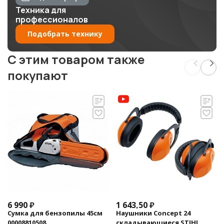
Техника для
профессионалов
Подобрать технику
C этим товаром также
покупают
6 990
₽
1 643,50
₽
Сумка для бензопилы 45см
Наушники Concept 24
00008810508
складывающиеся STIHL