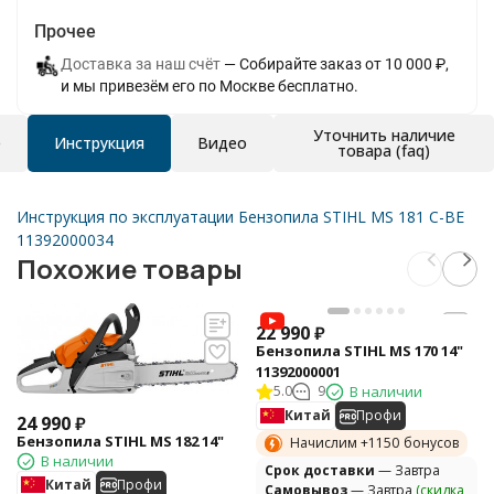
Прочее
Доставка за наш счёт
Собирайте заказ от 10 000 ₽,
и мы привезём его по Москве бесплатно.
Уточнить наличие
е
Инструкция
Видео
товара (faq)
Инструкция по эксплуатации Бензопила STIHL MS 181 C-BE
11392000034
Похожие товары
22 990
₽
Бензопила STIHL MS 170 14"
11392000001
5.0
9
В наличии
Китай
Профи
24 990
₽
Бензопила STIHL MS 182 14"
Начислим +
1150
бонусов
В наличии
Cрок доставки
— Завтра
Китай
Профи
Самовывоз
— Завтра
(скидка