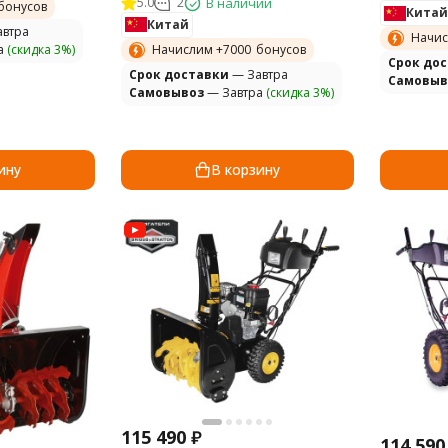
5.0
2
В наличии
бонусов
Китай
Китай
втра
Начис
а
(скидка 3%)
Начислим +
7000
бонусов
Cрок до
Cрок доставки
— Завтра
Самовыв
Самовывоз
— Завтра
(скидка 3%)
ину
В корзину
115 490
₽
114 590