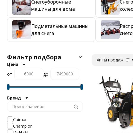
Снегоуборочные
Снег
машины для дома
коле
Подметальные машины
Расп
для снега
снег
Фильтр подбора
Хиты продаж
Цена
от
до
Бренд
Caiman
Champion
DENZEL