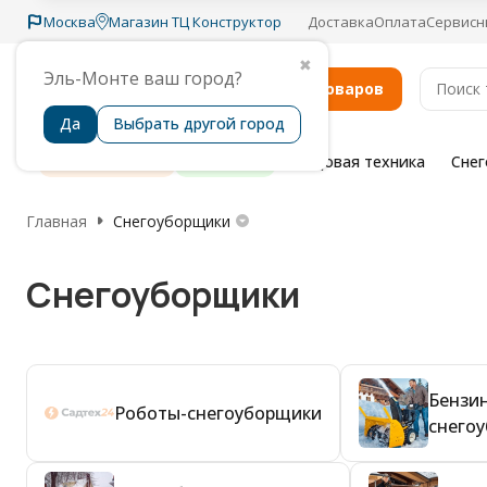
Москва
Магазин ТЦ Конструктор
Доставка
Оплата
Сервисн
✖
Эль-Монте ваш город?
Каталог товаров
Да
Выбрать другой город
Распродажа
Бренды
Садовая техника
Сне
Главная
Снегоуборщики
Снегоуборщики
Бензи
Роботы-снегоуборщики
снего