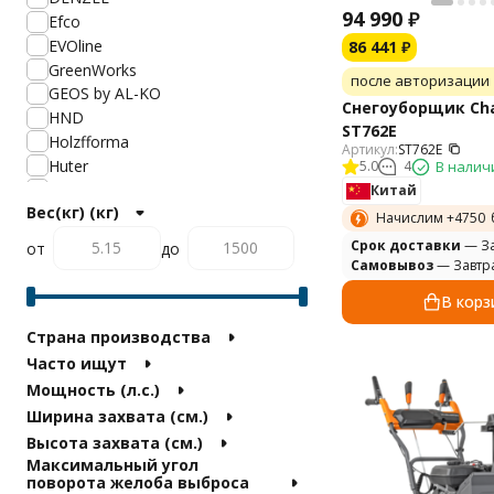
94 990
₽
Efco
EVOline
86 441
₽
GreenWorks
после авторизации
GEOS by AL-KO
Снегоуборщик Ch
HND
ST762E
Holzfforma
Артикул:
ST762E
Huter
5.0
4
В налич
Hyundai
Китай
Вес(кг) (кг)
Katana
Начислим +
4750
ZimAni
Cрок доставки
— За
от
до
MasterYard
Самовывоз
— Завтр
Patriot
В корз
Villartec
Yard Fox
Страна производства
Мобил К
Часто ищут
Ресанта
Мощность (л.с.)
Калибр
Ширина захвата (см.)
AL-KO
Высота захвата (см.)
Cub Cadet
Максимальный угол
Daewoo
поворота желоба выброса