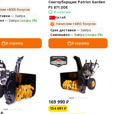
Снегоуборщик Patriot Garden
PS 871 DDE
лим +
8000
бонусов
В наличии
ставки
— Завтра
Китай
оз
— Завтра
(скидка 3%)
Начислим +
4450
бонусов
Cрок доставки
— Завтра
Самовывоз
— Завтра
(скидка 3%)
В корзину
В корзину
169 990
₽
154 691
₽
₽