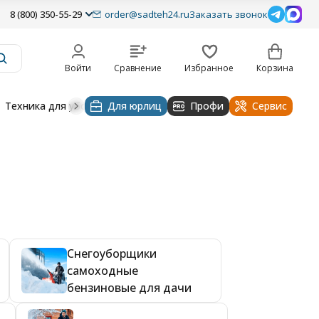
8 (800) 350-55-29
order@sadteh24.ru
Заказать звонок
Войти
Сравнение
Избранное
Корзина
Техника для уборки
Для юрлиц
Строительная техника
Профи
Водоснабже
Сервис
Cнегоуборщики
самоходные
бензиновые для дачи