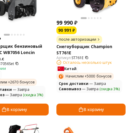
99 990
₽
90 991
₽
₽
после авторизации
орщик бензиновый
Снегоуборщик Champion
C WB7056 Loncin
ST761E
Артикул:
ST761E
.с
Осталось несколько штук
7056Set
чии
Китай
Начислим +
5000
бонусов
лим +
2670
бонусов
Cрок доставки
— Завтра
Самовывоз
— Завтра
(скидка 3%)
ставки
— Завтра
оз
— Завтра
(скидка 3%)
В корзину
В корзину