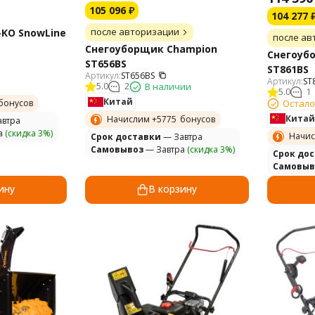
105 096
₽
104 277
после авторизации
KO SnowLine
после ав
Снегоуборщик Champion
Снегоуб
ST656BS
ST861BS
Артикул:
ST656BS
Артикул:
ST
5.0
2
В наличии
5.0
1
Китай
Остало
бонусов
Китай
Начислим +
5775
бонусов
втра
а
(скидка 3%)
Начис
Cрок доставки
— Завтра
Самовывоз
— Завтра
(скидка 3%)
Cрок до
Самовыв
ину
В корзину