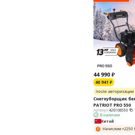
Profi
Prorab
Simplicity
Snapper
Stiga
Texas
Toro
Victa
Worx
Yard-Man
Kalibr
44 990
₽
Celina
40 941
₽
Wolf-Garten
RedVerg
после авторизации
STEVIMAN
Снегоуборщик бе
СИБРТЕХ
PATRIOT PRO 550
SENIX
Артикул:
426108550
В наличии
Китай
Начислим +
2250