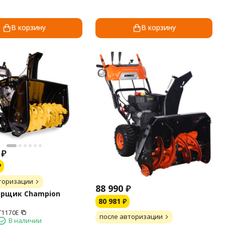
В корзину
В корзину
₽
₽
торизации
88 990
₽
орщик Champion
80 981
₽
T1170E
после авторизации
В наличии