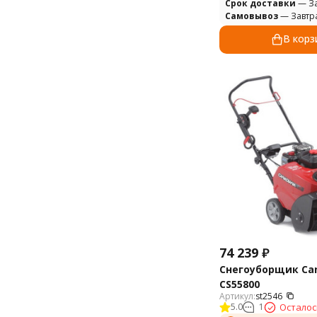
Cрок доставки
— За
Самовывоз
— Завтр
В корз
74 239
₽
Снегоуборщик Ca
CS55800
Артикул:
st2546
5.0
1
Осталос