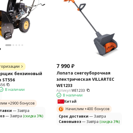
₽
7 990
₽
торизации
Лопата снегоуборочная
орщик бензиновый
электрическая VILLARTEC
 ST556
556
WE1233
В наличии
Артикул:
WE1233
В наличии
Китай
лим +
2900
бонусов
Начислим +
400
бонусов
ставки
— Завтра
оз
— Завтра
(скидка 3%)
Cрок доставки
— Завтра
Самовывоз
— Завтра
(скидка 3%)