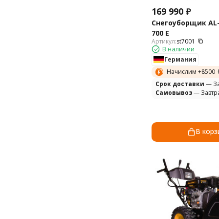
169 990
₽
Снегоуборщик AL-
700 E
Артикул:
st7001
В наличии
Германия
Начислим +
8500
Cрок доставки
— За
Самовывоз
— Завтр
В корз