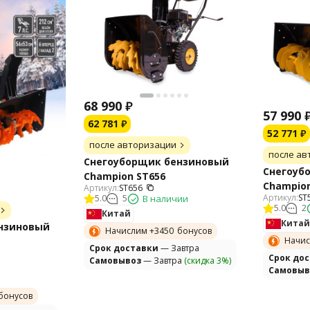
68 990
₽
57 990
62 781
₽
52 771
₽
после авторизации
после ав
Снегоуборщик бензиновый
Снегоуб
Champion ST656
Champion
Артикул:
ST656
Артикул:
ST
5.0
5
В наличии
5.0
2
Китай
Китай
нзиновый
Начислим +
3450
бонусов
Начис
Cрок доставки
— Завтра
Cрок до
Самовывоз
— Завтра
(скидка 3%)
Самовыв
бонусов