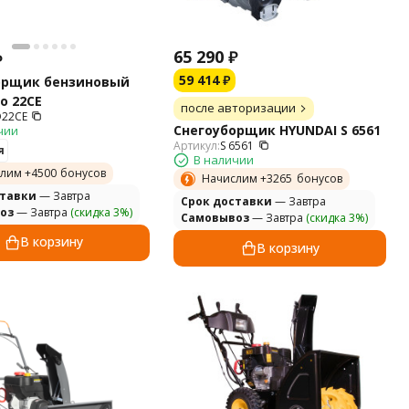
65 290
₽
₽
59 414
₽
орщик бензиновый
o 22CE
после авторизации
22CE
Снегоуборщик HYUNDAI S 6561
чии
Артикул:
S 6561
я
В наличии
лим +
4500
бонусов
Начислим +
3265
бонусов
ставки
— Завтра
Cрок доставки
— Завтра
оз
— Завтра
(скидка 3%)
Самовывоз
— Завтра
(скидка 3%)
В корзину
В корзину