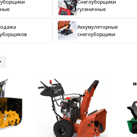
оуборщики
Снегоуборщики
сные
гусеничные
родажа
Аккумуляторные
оуборщиков
снегоуборщики