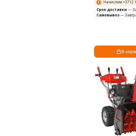
Начислим +
3712
Cрок доставки
— За
Самовывоз
— Завтр
В корз