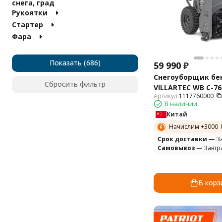
снега, град
Honda
Рукоятки
Husqvarna
Стартер
MTD
Pubert
Фара
Fujii
Ariens
Показать
59 990
₽
Aiken
Снегоуборщик бе
Briggs & Stratton
Сбросить фильтр
VILLARTEC WB C-76
Canadiana
Артикул:
1117760000
Carver
В наличии
Craftsman
Китай
Elitech
Начислим +
3000
Green Field
Cрок доставки
— За
Home Garden
Самовывоз
— Завтр
McCulloch
Monferme
Murray
В корз
Nomad
Partner
Parton
Poulan