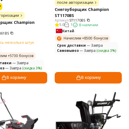
после авторизации
₽
Снегоуборщик Champion
торизации
ST1170BS
Артикул:
ST1170BS
орщик Champion
5.0
1
В наличии
Китай
861BS
Начислим +
8500
бонусов
сь несколько штук
Cрок доставки
— Завтра
Самовывоз
— Завтра
(скидка 3%)
лим +
5730
бонусов
ставки
— Завтра
оз
— Завтра
(скидка 3%)
В корзину
В корзину