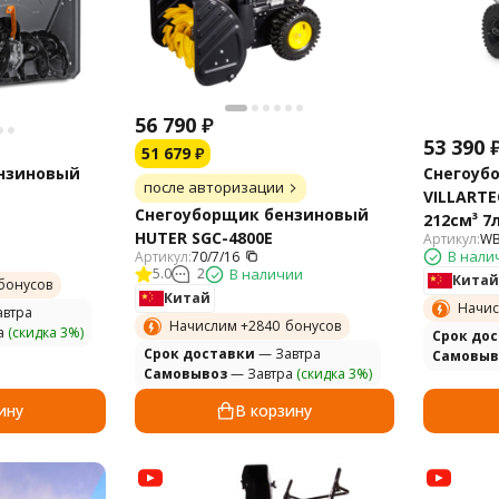
56 790
₽
53 390
51 679
₽
нзиновый
Снегоуб
после авторизации
VILLARTE
Снегоуборщик бензиновый
212см³ 7л
HUTER SGC-4800E
Артикул:
WB
В нали
Артикул:
70/7/16
5.0
2
В наличии
Китай
бонусов
Китай
Начис
втра
Начислим +
2840
бонусов
а
(скидка 3%)
Cрок до
Cрок доставки
— Завтра
Самовыв
Самовывоз
— Завтра
(скидка 3%)
ину
В корзину