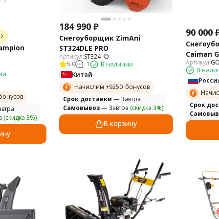
184 990
₽
90 000
Снегоуборщик ZimAni
Снегоуб
ampion
ST324DLE PRO
Caiman G
Артикул:
ST324
Артикул:
GO
5.0
1
В наличии
В нали
ии
Китай
Росси
Начислим +
9250
бонусов
Начис
бонусов
Cрок доставки
— Завтра
Cрок до
Самовывоз
— Завтра
(скидка 3%)
втра
Самовыв
а
(скидка 3%)
В корзину
ину