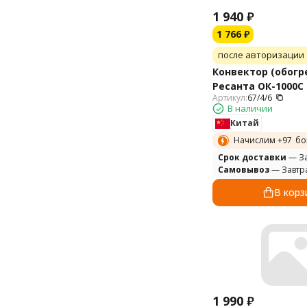
1 940
₽
1 766
₽
после авторизации
Конвектор (обогр
Ресанта ОК-1000С
Артикул:
67/4/6
В наличии
Китай
Начислим +
97
бо
Cрок доставки
— За
Самовывоз
— Завтр
В корз
1 990
₽