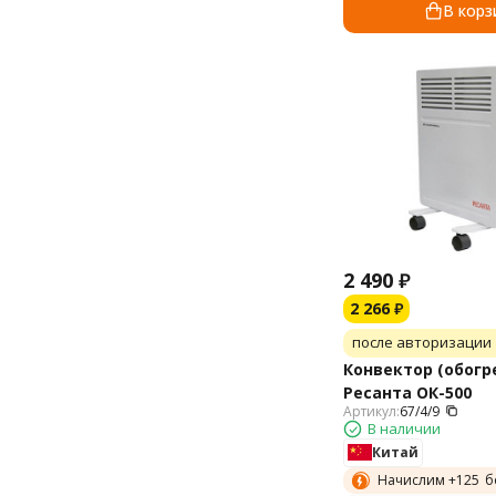
В корз
2 490
₽
2 266
₽
после авторизации
Конвектор (обогр
Ресанта ОК-500
Артикул:
67/4/9
В наличии
Китай
Начислим +
125
б