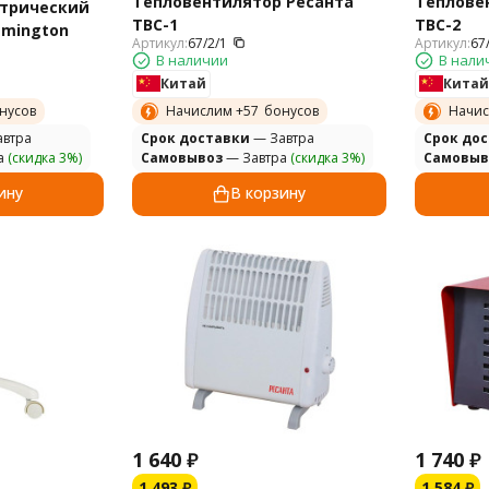
Тепловентилятор Ресанта
Теплове
ктрический
ТВС-1
ТВС-2
emington
Артикул:
67/2/1
Артикул:
67
В наличии
В нали
Китай
Китай
нусов
Начислим +
57
бонусов
Начис
втра
Cрок доставки
— Завтра
Cрок до
а
(скидка 3%)
Самовывоз
— Завтра
(скидка 3%)
Самовыв
ину
В корзину
1 640
₽
1 740
₽
1 493
₽
1 584
₽