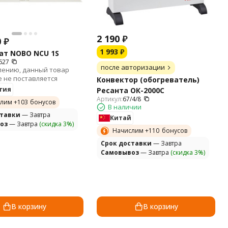
2 190
₽
0
₽
1 993
₽
ат NOBO NCU 1S
627
после авторизации
лению, данный товар
 не поставляется
Конвектор (обогреватель)
гия
Ресанта ОК-2000С
Артикул:
67/4/8
лим +
103
бонусов
В наличии
ставки
— Завтра
Китай
оз
— Завтра
(скидка 3%)
Начислим +
110
бонусов
Cрок доставки
— Завтра
Самовывоз
— Завтра
(скидка 3%)
В корзину
В корзину