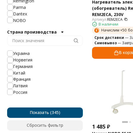
Remington
Нагреватель эле
Parma
(обогреватель) R
Dantex
REM2ECA, 230V
Артикул:
REM2ECA
NOBO
В наличии
Начислим +
50
бо
Страна производства
Cрок доставки
— За
Самовывоз
— Завтр
В корз
Украина
Норвегия
Германия
Китай
Франция
Латвия
Россия
Показать
Сбросить фильтр
1 485
₽