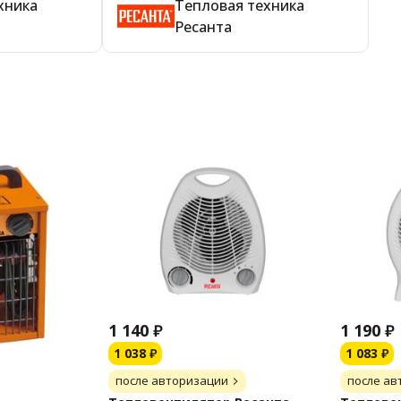
хника
Тепловая техника
Ресанта
1 140
₽
1 190
₽
1 038
₽
1 083
₽
после авторизации
после ав