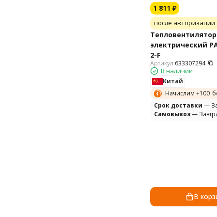
1 811
₽
после авторизации
Тепловентилятор
электрический PA
2-F
Артикул:
633307294
В наличии
Китай
Начислим +
100
б
Cрок доставки
— За
Самовывоз
— Завтр
В корз