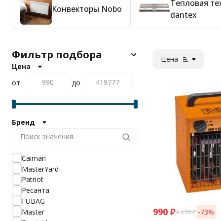
Тепловая те
Конвекторы Nobo
dantex
Фильтр подбора
Цена
Цена
от
до
Бренд
Caiman
MasterYard
Patriot
Ресанта
FUBAG
990
₽
Master
-73%
3 690
₽