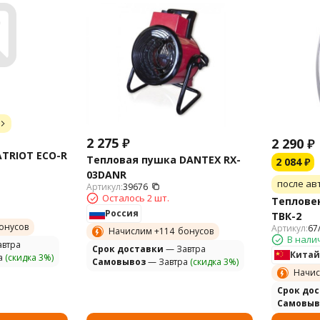
2 275
₽
2 290
₽
TRIOT ECO-R
Тепловая пушка DANTEX RX-
2 084
₽
03DANR
после ав
Артикул:
39676
Осталось 2 шт.
Теплове
Россия
ТВК-2
онусов
Артикул:
67
Начислим +
114
бонусов
В нали
втра
Cрок доставки
— Завтра
Китай
а
(скидка 3%)
Самовывоз
— Завтра
(скидка 3%)
Начис
Cрок до
Самовыв