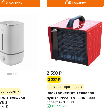
В корзину
В корзину
2 590
₽
2 357
₽
после авторизации
торизации
Электрическая тепловая
тель воздуха
пушка Ресанта ТЭПК-3000
Артикул:
67/1/22
УВ-3
В наличии
/7/1