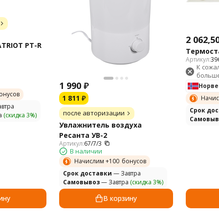
2 062,5
TRIOT PT-R
Термост
Артикул:
39
К сожа
больше
1 990
₽
Норве
онусов
1 811
₽
Начис
втра
Cрок до
после авторизации
а
(скидка 3%)
Самовыв
Увлажнитель воздуха
Ресанта УВ-2
Артикул:
67/7/3
В наличии
Начислим +
100
бонусов
Cрок доставки
— Завтра
Самовывоз
— Завтра
(скидка 3%)
ину
В корзину