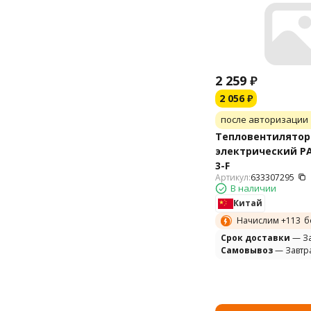
2 259
₽
2 056
₽
после авторизации
Тепловентилятор
электрический PA
3-F
Артикул:
633307295
В наличии
Китай
Начислим +
113
б
Cрок доставки
— За
Самовывоз
— Завтр