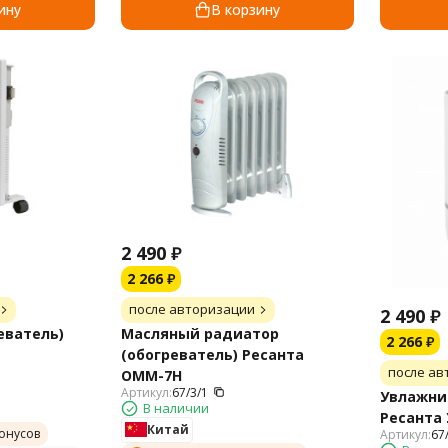
ину
В корзину
2 490
₽
2 266
₽
после авторизации
2 490
₽
еватель)
Масляный радиатор
2 266
₽
(обогреватель) Ресанта
после ав
ОММ-7Н
Артикул:
67/3/1
Увлажни
В наличии
Ресанта 
Китай
онусов
Артикул:
67