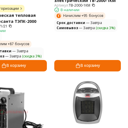
электрический TB-2000-1КМ
Артикул:
TB-2000-1КМ
торизации
В наличии
ческая тепловая
Начислим +
95
бонусов
санта ТЭПК-2000
Cрок доставки
— Завтра
/1/21
Самовывоз
— Завтра
(скидка 3%)
чии
лим +
87
бонусов
ставки
— Завтра
оз
— Завтра
(скидка 3%)
В корзину
В корзину