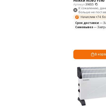
Ножки NOBO FS40
Артикул:
39655
К сожалению, да
больше не постав
Начислим +
74
бо
Cрок доставки
— За
Самовывоз
— Завтр
В корз