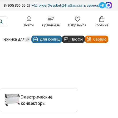
8 (800) 350-55-29
order@sadteh24.ru
Заказать звонок
Войти
Сравнение
Избранное
Корзина
Техника для уборки
Для юрлиц
Строительная техника
Профи
Водоснабже
Сервис
Электрические
конвекторы