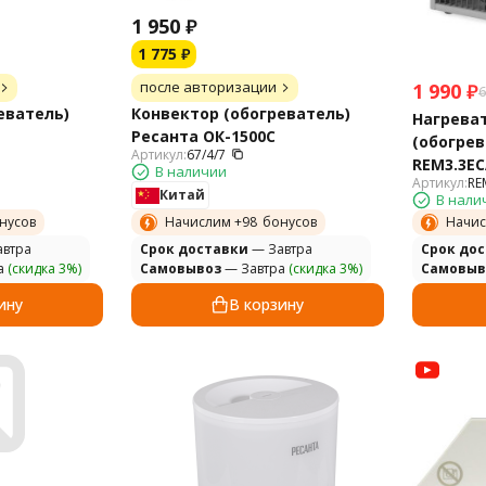
1 950
₽
1 775
₽
после авторизации
1 990
₽
6
еватель)
Конвектор (обогреватель)
Нагрева
Ресанта ОК-1500С
(обогрев
Артикул:
67/4/7
REM3.3EC
В наличии
Артикул:
RE
Китай
В нали
Начис
нусов
Начислим +
98
бонусов
Cрок до
втра
Cрок доставки
— Завтра
Самовыв
а
(скидка 3%)
Самовывоз
— Завтра
(скидка 3%)
ину
В корзину