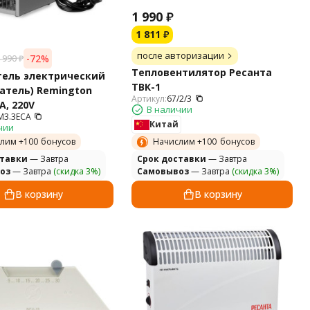
1 990
₽
1 811
₽
после авторизации
-72%
 990
₽
Тепловентилятор Ресанта
тель электрический
ТВК-1
атель) Remington
Артикул:
67/2/3
A, 220V
В наличии
M3.3ECA
Китай
чии
лим +
100
бонусов
Начислим +
100
бонусов
ставки
— Завтра
Cрок доставки
— Завтра
оз
— Завтра
(скидка 3%)
Самовывоз
— Завтра
(скидка 3%)
В корзину
В корзину