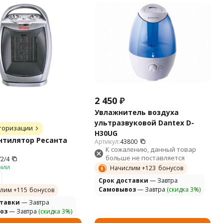
2 450
₽
Увлажнитель воздуха
ультразвуковой Dantex D-
торизации
H30UG
нтилятор Ресанта
Артикул:
43800
К сожалению, данный товар
больше не поставляется
/2/4
чии
Начислим +
123
бонусов
Cрок доставки
— Завтра
Самовывоз
— Завтра
(скидка 3%)
лим +
115
бонусов
ставки
— Завтра
оз
— Завтра
(скидка 3%)