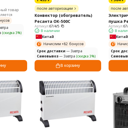
после авторизации
после ав
нный товар
ляется
Конвектор (обогреватель)
Электри
нусов
Ресанта ОК-500С
пушка Ре
Артикул:
67/4/5
Артикул:
67
втра
В наличии
В нали
а
(скидка 3%)
Китай
Китай
Начислим +
82
бонусов
Начис
Cрок доставки
— Завтра
Cрок до
Самовывоз
— Завтра
(скидка 3%)
Самовыв
ину
В корзину