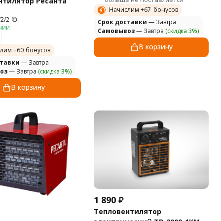
нтилятор Ресанта
Начислим +
67
бонусов
/2/2
Cрок доставки
— Завтра
чии
Самовывоз
— Завтра
(скидка 3%)
В корзину
лим +
60
бонусов
ставки
— Завтра
оз
— Завтра
(скидка 3%)
В корзину
1 890
₽
Тепловентилятор