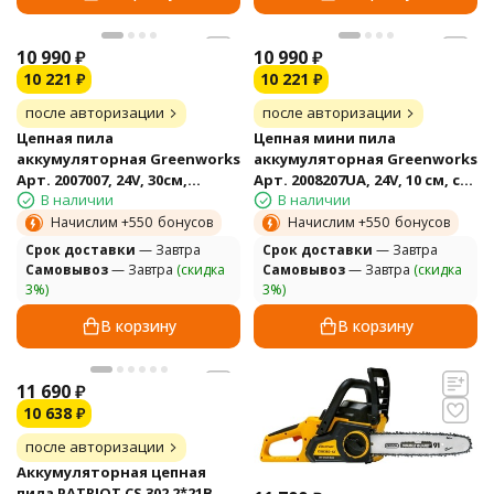
10 990
₽
10 990
₽
10 221
₽
10 221
₽
после авторизации
после авторизации
Цепная пила
Цепная мини пила
аккумуляторная Greenworks
аккумуляторная Greenworks
Арт. 2007007, 24V, 30см,
Арт. 2008207UA, 24V, 10 см, с
В наличии
В наличии
бесщеточная, без АКБ и ЗУ
АКБ и ЗУ
Начислим +
550
бонусов
Начислим +
550
бонусов
Cрок доставки
— Завтра
Cрок доставки
— Завтра
Самовывоз
— Завтра
(скидка
Самовывоз
— Завтра
(скидка
3%)
3%)
В корзину
В корзину
11 690
₽
10 638
₽
после авторизации
Аккумуляторная цепная
пила PATRIOT CS 302 2*21В