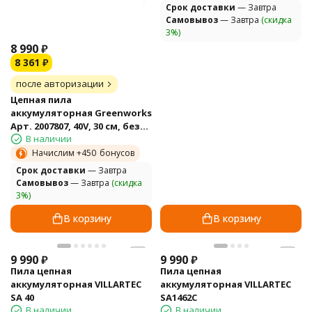
Cрок доставки
— Завтра
Самовывоз
— Завтра
(скидка
3%)
8 990
₽
8 361
₽
после авторизации
Цепная пила
аккумуляторная Greenworks
Арт. 2007807, 40V, 30 см, без
В наличии
АКБ и ЗУ
Начислим +
450
бонусов
Cрок доставки
— Завтра
Самовывоз
— Завтра
(скидка
3%)
В корзину
В корзину
9 990
₽
9 990
₽
Пила цепная
Пила цепная
аккумуляторная VILLARTEC
аккумуляторная VILLARTEC
SA 40
SA1462C
В наличии
В наличии