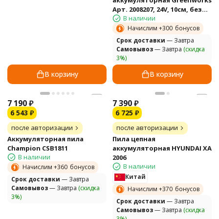
аккумуляторная Greenworks
Арт. 2008207, 24V, 10см, без
В наличии
АКБ и ЗУ
Начислим +
300
бонусов
Cрок доставки
— Завтра
Самовывоз
— Завтра
(скидка
3%)
В корзину
В корзину
7 190
₽
7 390
₽
6 543
₽
6 725
₽
после авторизации
после авторизации
Аккумуляторная пила
Пила цепная
Champion CSB1811
аккумуляторная HYUNDAI XA
В наличии
2006
В наличии
Начислим +
360
бонусов
Китай
Cрок доставки
— Завтра
Самовывоз
— Завтра
(скидка
Начислим +
370
бонусов
3%)
Cрок доставки
— Завтра
Самовывоз
— Завтра
(скидка
3%)