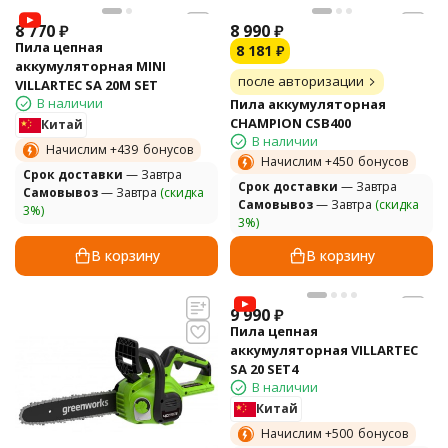
8 770
₽
8 990
₽
Пила цепная
8 181
₽
аккумуляторная MINI
после авторизации
VILLARTEC SA 20M SET
В наличии
Пила аккумуляторная
CHAMPION CSB400
Китай
В наличии
Начислим +
439
бонусов
Начислим +
450
бонусов
Cрок доставки
— Завтра
Cрок доставки
— Завтра
Самовывоз
— Завтра
(скидка
Самовывоз
— Завтра
(скидка
3%)
3%)
В корзину
В корзину
9 990
₽
Пила цепная
аккумуляторная VILLARTEC
SA 20 SET4
В наличии
Китай
Начислим +
500
бонусов