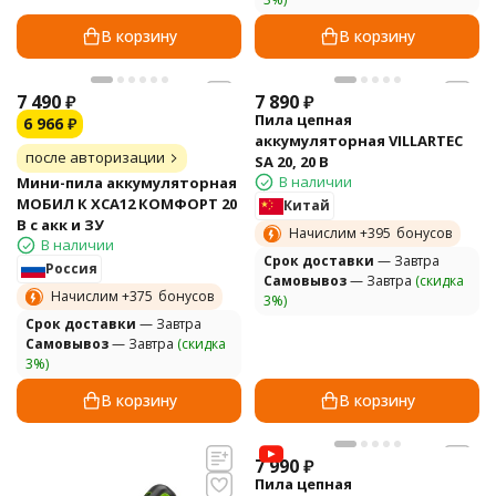
В корзину
В корзину
7 490
₽
7 890
₽
Пила цепная
6 966
₽
аккумуляторная VILLARTEC
после авторизации
SA 20, 20 В
В наличии
Мини-пила аккумуляторная
МОБИЛ К XCA12 КОМФОРТ 20
Китай
В с акк и ЗУ
Начислим +
395
бонусов
В наличии
Cрок доставки
— Завтра
Россия
Самовывоз
— Завтра
(скидка
Начислим +
375
бонусов
3%)
Cрок доставки
— Завтра
Самовывоз
— Завтра
(скидка
3%)
В корзину
В корзину
7 990
₽
Пила цепная