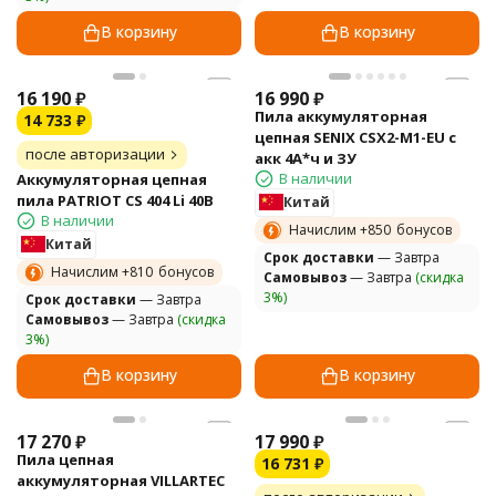
В корзину
В корзину
16 190
₽
16 990
₽
Пила аккумуляторная
14 733
₽
цепная SENIX CSX2-M1-EU с
после авторизации
акк 4А*ч и ЗУ
В наличии
Аккумуляторная цепная
пила PATRIOT СS 404 Li 40В
Китай
В наличии
Начислим +
850
бонусов
Китай
Cрок доставки
— Завтра
Начислим +
810
бонусов
Самовывоз
— Завтра
(скидка
3%)
Cрок доставки
— Завтра
Самовывоз
— Завтра
(скидка
3%)
В корзину
В корзину
17 270
₽
17 990
₽
Пила цепная
16 731
₽
аккумуляторная VILLARTEC