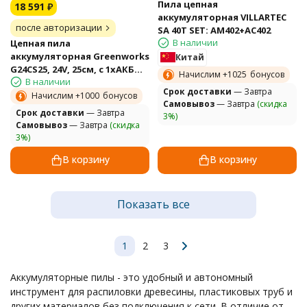
Пила цепная
18 591
₽
аккумуляторная VILLARTEC
после авторизации
SA 40T SET: AM402+AC402
В наличии
Цепная пила
аккумуляторная Greenworks
Китай
G24CS25, 24V, 25см, c 1хАКБ
Начислим +
1025
бонусов
В наличии
8Ач и ЗУ
Cрок доставки
— Завтра
Начислим +
1000
бонусов
Самовывоз
— Завтра
(скидка
Cрок доставки
— Завтра
3%)
Самовывоз
— Завтра
(скидка
3%)
В корзину
В корзину
Показать все
1
2
3
Аккумуляторные пилы - это удобный и автономный
инструмент для распиловки древесины, пластиковых труб и
других материалов без подключения к сети. В отличие от