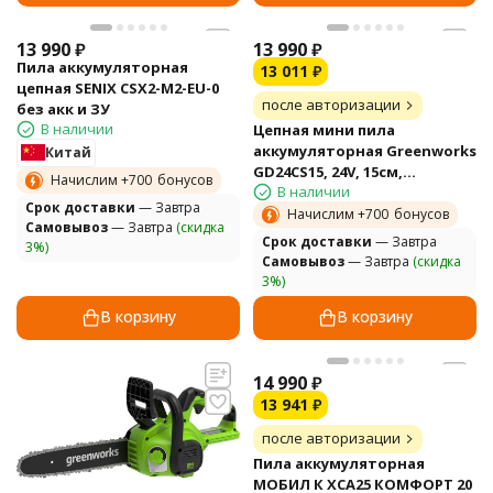
13 990
₽
13 990
₽
Пила аккумуляторная
13 011
₽
цепная SENIX CSX2-M2-EU-0
после авторизации
без акк и ЗУ
В наличии
Цепная мини пила
аккумуляторная Greenworks
Китай
GD24CS15, 24V, 15см,
Начислим +
700
бонусов
В наличии
бесщеточная, с
Cрок доставки
— Завтра
автоматической смазкой
Начислим +
700
бонусов
Самовывоз
— Завтра
(скидка
цепи, без АКБ и ЗУ
Cрок доставки
— Завтра
3%)
Самовывоз
— Завтра
(скидка
3%)
В корзину
В корзину
14 990
₽
13 941
₽
после авторизации
Пила аккумуляторная
МОБИЛ К XCA25 КОМФОРТ 20