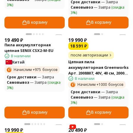
Cрок доставки
— Завтра
3%)
Самовывоз
— Завтра
(скидка
3%)
В корзину
В корзину
19 490
₽
19 990
₽
Пила аккумуляторная
18 591
₽
цепная SENIX CSX2-M-EU
после авторизации
В наличии
Цепная пила
Китай
аккумуляторная Greenworks
Начислим +
975
бонусов
Арт. 2008807, 40V, 40 см, 2000
Cрок доставки
— Завтра
В наличии
Вт, бесщеточная, без АКБ И
Самовывоз
— Завтра
(скидка
ЗУ
Начислим +
1000
бонусов
3%)
Cрок доставки
— Завтра
Самовывоз
— Завтра
(скидка
3%)
В корзину
В корзину
19 990
₽
20 490
₽