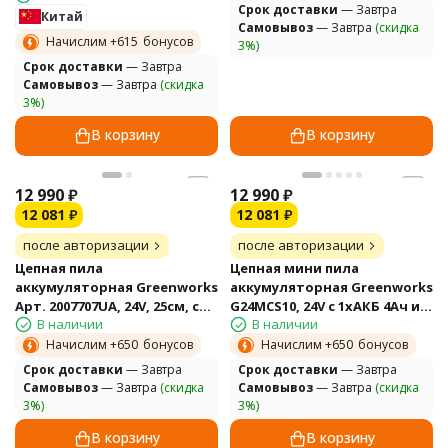
Cрок доставки
— Завтра
Китай
Самовывоз
— Завтра
(скидка
Начислим +
615
бонусов
3%)
Cрок доставки
— Завтра
Самовывоз
— Завтра
(скидка
3%)
В корзину
В корзину
12 990
₽
12 990
₽
12 081
₽
12 081
₽
после авторизации
после авторизации
Цепная пила
Цепная мини пила
аккумуляторная Greenworks
аккумуляторная Greenworks
Арт. 2007707UA, 24V, 25см, c
G24MCS10, 24V c 1хАКБ 4Ач и
В наличии
В наличии
1хАКБ 2Ач и ЗУ
ЗУ
Начислим +
650
бонусов
Начислим +
650
бонусов
Cрок доставки
— Завтра
Cрок доставки
— Завтра
Самовывоз
— Завтра
(скидка
Самовывоз
— Завтра
(скидка
3%)
3%)
В корзину
В корзину