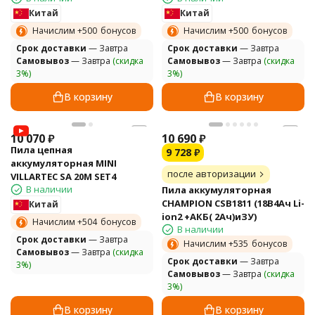
Китай
Китай
Начислим +
500
бонусов
Начислим +
500
бонусов
Cрок доставки
— Завтра
Cрок доставки
— Завтра
Самовывоз
— Завтра
(скидка
Самовывоз
— Завтра
(скидка
3%)
3%)
В корзину
В корзину
10 070
₽
10 690
₽
Пила цепная
9 728
₽
аккумуляторная MINI
после авторизации
VILLARTEC SA 20M SET4
В наличии
Пила аккумуляторная
CHAMPION CSB1811 (18В4Ач Li-
Китай
ion2 +АКБ( 2Ач)иЗУ)
Начислим +
504
бонусов
В наличии
Cрок доставки
— Завтра
Начислим +
535
бонусов
Самовывоз
— Завтра
(скидка
Cрок доставки
— Завтра
3%)
Самовывоз
— Завтра
(скидка
3%)
В корзину
В корзину