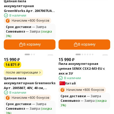
Цепная пила
аккумуляторная
GreenWorks Арт. 2007007UA,
В наличии
24V, 30см, бесщеточная, c
1хАКБ 2 Ач и ЗУ
Начислим +
800
бонусов
Cрок доставки
— Завтра
Самовывоз
— Завтра
(скидка
3%)
В корзину
В корзину
15 990
₽
15 990
₽
Пила аккумуляторная
14 871
₽
цепная SENIX CSX2-M3-EU с
после авторизации
акк и ЗУ
В наличии
Цепная пила
аккумуляторная Greenworks
Китай
Арт. 2005807, 40V, 40 см,
Начислим +
800
бонусов
В наличии
бесщеточная, до 1,8 КВт,
Cрок доставки
— Завтра
без АКБ и ЗУ
Начислим +
800
бонусов
Самовывоз
— Завтра
(скидка
Cрок доставки
— Завтра
3%)
Самовывоз
— Завтра
(скидка
3%)