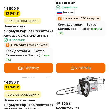
В с акк и ЗУ
В наличии
14 990
₽
Россия
13 941
₽
Начислим +
750
бонусов
после авторизации
Cрок доставки
— Завтра
Цепная пила
Самовывоз
— Завтра
(скидка
аккумуляторная Greenworks
3%)
Арт. 2007707UB, 24V, 25см, c
В наличии
АКБ 4Ач и ЗУ
Начислим +
750
бонусов
Cрок доставки
— Завтра
Самовывоз
— Завтра
(скидка
3%)
В корзину
В корзину
14 990
₽
13 941
₽
после авторизации
Цепная мини пила
15 120
₽
аккумуляторная Greenworks
Бесщеточная