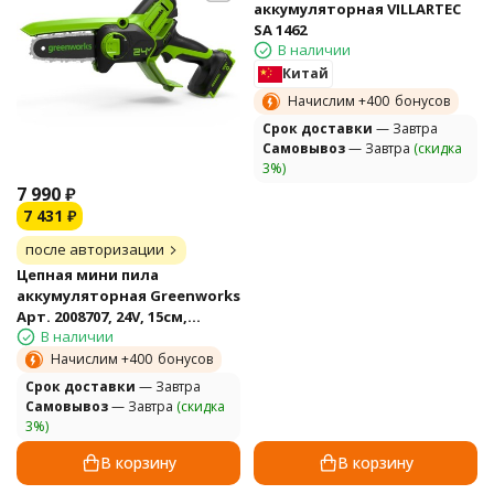
аккумуляторная VILLARTEC
SA 1462
В наличии
Китай
Начислим +
400
бонусов
Cрок доставки
— Завтра
Самовывоз
— Завтра
(скидка
3%)
7 990
₽
7 431
₽
после авторизации
Цепная мини пила
аккумуляторная Greenworks
Арт. 2008707, 24V, 15см,
В наличии
бесщеточная, без АКБ и ЗУ
Начислим +
400
бонусов
Cрок доставки
— Завтра
Самовывоз
— Завтра
(скидка
3%)
В корзину
В корзину