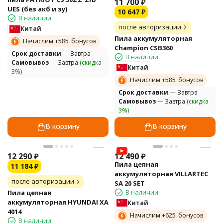
11 700
₽
UES (без акб и зу)
10 647
₽
В наличии
после авторизации
Китай
Пила аккумуляторная
Начислим +
585
бонусов
Champion CSB360
Cрок доставки
— Завтра
В наличии
Самовывоз
— Завтра
(скидка
Китай
3%)
Начислим +
585
бонусов
Cрок доставки
— Завтра
Самовывоз
— Завтра
(скидка
3%)
В корзину
В корзину
12 290
₽
12 490
₽
Пила цепная
11 184
₽
аккумуляторная VILLARTEC
после авторизации
SA 20 SET
В наличии
Пила цепная
аккумуляторная HYUNDAI XA
Китай
4014
Начислим +
625
бонусов
В наличии