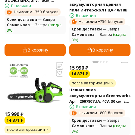
GD24CSMNX, 24V, 15см,
аккумуляторная цепная
В наличии
бесщеточная, c 1хАКБ 4Ач и
пила Интерскол ПЦА-10/18В
ЗУ
Начислим +
750
бонусов
В наличии
Cрок доставки
— Завтра
Начислим +
756
бонусов
Самовывоз
— Завтра
(скидка
Cрок доставки
— Завтра
3%)
Самовывоз
— Завтра
(скидка
3%)
В корзину
В корзину
15 990
₽
14 871
₽
после авторизации
Цепная пила
аккумуляторная Greenworks
Арт. 2007807UA, 40V, 30 см, с
В наличии
1xАКБ 2Ач и ЗУ
Начислим +
800
бонусов
15 990
₽
14 871
₽
Cрок доставки
— Завтра
Самовывоз
— Завтра
(скидка
после авторизации
3%)