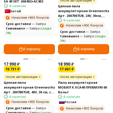
после авторизации
SA 40 SET: AM402+AC402
В наличии
Цепная пила
аккумуляторная Greenworks
Китай
Арт. 2007007UB, 24V, 30см,
Начислим +
864
бонусов
В наличии
бесщеточная, c 1хАКБ 4 Ач и
Cрок доставки
— Завтра
ЗУ
Начислим +
900
бонусов
Самовывоз
— Завтра
(скидка
Cрок доставки
— Завтра
3%)
Самовывоз
— Завтра
(скидка
3%)
В корзину
В корзину
17 990
₽
18 990
₽
16 731
₽
17 661
₽
после авторизации
после авторизации
Цепная пила
Пила аккумуляторная
аккумуляторная Greenworks
МОБИЛ К XCA40 ПРЕМИУМ 60
Арт. 2007807UB, 40V, 30 см, с
Вольт
В наличии
В наличии
1x АКБ 4Ач и ЗУ
Начислим +
900
бонусов
Россия
Cрок доставки
— Завтра
Начислим +
950
бонусов
Самовывоз
— Завтра
(скидка