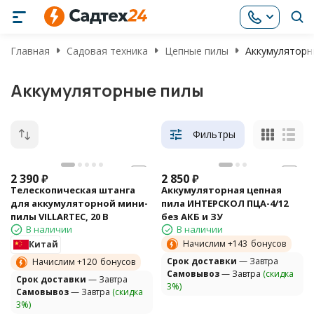
Главная
Садовая техника
Цепные пилы
Аккумуляторн
Аккумуляторные пилы
Фильтры
2 390
₽
2 850
₽
Телескопическая штанга
Аккумуляторная цепная
для аккумуляторной мини-
пила ИНТЕРСКОЛ ПЦА-4/12
пилы VILLARTEC, 20 В
без АКБ и ЗУ
В наличии
В наличии
Начислим +
143
бонусов
Китай
Cрок доставки
— Завтра
Начислим +
120
бонусов
Самовывоз
— Завтра
(скидка
Cрок доставки
— Завтра
3%)
Самовывоз
— Завтра
(скидка
3%)