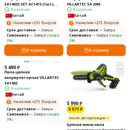
SA1462S SET AC1415 (1шт),
VILLARTEC SA 20M
В наличии
В наличии
AM1415 (1шт), без кейса
Китай
Китай
Начислим +
235
бонусов
Начислим +
275
бонусов
Cрок доставки
— Завтра
Cрок доставки
— Завтра
Самовывоз
— Завтра
(скидка
Самовывоз
— Завтра
(скидка
3%)
3%)
В корзину
В корзину
5 490
₽
Пила цепная
аккумуляторная VILLARTEC
SA1462
В наличии
Китай
Начислим +
275
бонусов
5 990
₽
5 571
₽
Cрок доставки
— Завтра
Самовывоз
— Завтра
(скидка
после авторизации
3%)
Цепная мини пила