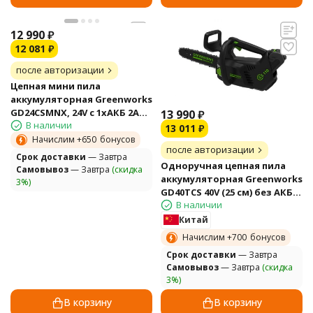
12 990
₽
12 081
₽
после авторизации
Цепная мини пила
аккумуляторная Greenworks
GD24CSMNX, 24V c 1хАКБ 2Ач
13 990
₽
В наличии
и ЗУ
13 011
₽
Начислим +
650
бонусов
после авторизации
Cрок доставки
— Завтра
Одноручная цепная пила
Самовывоз
— Завтра
(скидка
аккумуляторная Greenworks
3%)
GD40TCS 40V (25 см) без АКБ и
В наличии
ЗУ
Китай
Начислим +
700
бонусов
Cрок доставки
— Завтра
Самовывоз
— Завтра
(скидка
3%)
В корзину
В корзину