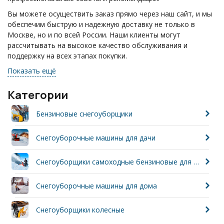
Вы можете осуществить заказ прямо через наш сайт, и мы
обеспечим быструю и надежную доставку не только в
Москве, но и по всей России. Наши клиенты могут
рассчитывать на высокое качество обслуживания и
поддержку на всех этапах покупки.
Показать ещё
Если у вас возникли вопросы, не стесняйтесь звонить по
телефону: +7(495)055-17-24. Мы всегда готовы помочь вам
и ответить на любые ваши запросы.
Категории
Бензиновые снегоуборщики
Снегоуборочные машины для дачи
Cнегоуборщики самоходные бензиновые для дачи
Снегоуборочные машины для дома
Снегоуборщики колесные