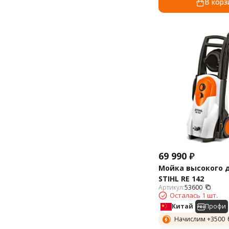
В корз
69 990
₽
Мойка высокого 
STIHL RE 142
Артикул:
53600
Осталась 1 шт.
Китай
Профи
Начислим +
3500