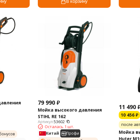
ину
В корзину
79 990
₽
давления
11 490
Мойка высокого давления
10 456
₽
STIHL RE 162
Артикул:
53602
после ав
Осталась 1 шт.
Мойка в
Китай
Профи
бонусов
Huter M1