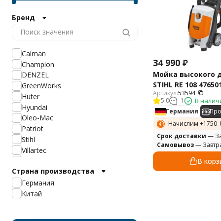
Бренд
Caiman
34 990
₽
Champion
Мойка высокого 
DENZEL
STIHL RE 108 47650
GreenWorks
Артикул:
53594
Huter
5.0
1
В налич
Hyundai
Германия
Пр
Oleo-Mac
Начислим +
1750
Patriot
Cрок доставки
— За
Stihl
Самовывоз
— Завтр
Villartec
Ресанта
В корз
Страна производства
Интерскол
AL-KO
Германия
Daewoo
Китай
Carver
Elitech