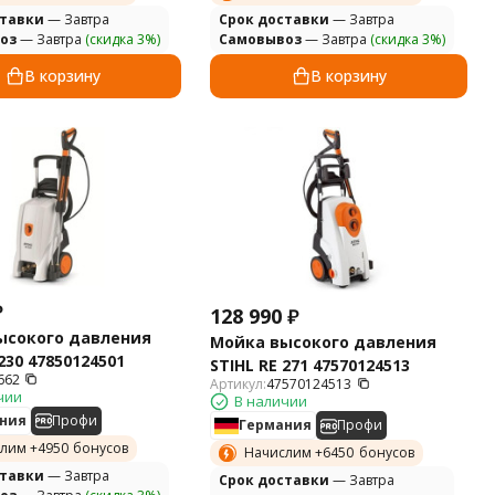
ставки
— Завтра
Cрок доставки
— Завтра
оз
— Завтра
(скидка 3%)
Самовывоз
— Завтра
(скидка 3%)
В корзину
В корзину
₽
128 990
₽
ысокого давления
Мойка высокого давления
230 47850124501
STIHL RE 271 47570124513
662
Артикул:
47570124513
чии
В наличии
ния
Профи
Германия
Профи
лим +
4950
бонусов
Начислим +
6450
бонусов
ставки
— Завтра
Cрок доставки
— Завтра