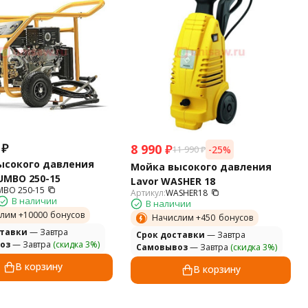
₽
8 990
₽
-25%
11 990
₽
ысокого давления
Мойка высокого давления
UMBO 250-15
Lavor WASHER 18
MBO 250-15
Артикул:
WASHER18
В наличии
В наличии
лим +
10000
бонусов
Начислим +
450
бонусов
ставки
— Завтра
Cрок доставки
— Завтра
оз
— Завтра
(скидка 3%)
Самовывоз
— Завтра
(скидка 3%)
В корзину
В корзину