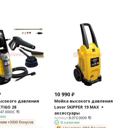
₽
10 990
₽
ысокого давления
Мойка высокого давления
RTIGO 28
Lavor SKIPPER 19 MAX +
047.0003C
аксессуары
чии
Артикул:
8.073.0009
лим +
3000
бонусов
В наличии