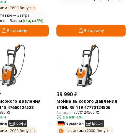
чии
лим +
2800
бонусов
ставки
— Завтра
оз
— Завтра
(скидка 3%)
В корзину
В корзину
₽
39 990
₽
ысокого давления
Мойка высокого давления
118 47660124528
STIHL RE 119 47770124506
596
Артикул:
47770124506
чии
В наличии
ния
Профи
Германия
Профи
лим +
2000
бонусов
Начислим +
2000
бонусов