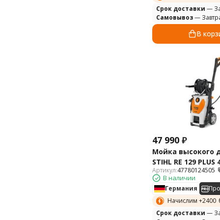
Cрок доставки
— За
Самовывоз
— Завтр
В корз
47 990
₽
Мойка высокого 
STIHL RE 129 PLUS 
Артикул:
47780124505
В наличии
Германия
Пр
Начислим +
2400
Cрок доставки
— За