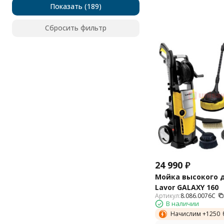
Lavor
Показать
Stiga
Bosch
Сбросить фильтр
Nilfisk
Зубр
24 990
₽
Мойка высокого 
Lavor GALAXY 160
Артикул:
8.086.0076C
В наличии
Начислим +
1250