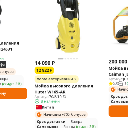
давления
124531
ии
200 000
14 090
₽
офи
Мойка в
12 822
₽
бонусов
Сaiman J
после авторизации
втра
Артикул:
JU
5.0
1
а
(скидка 3%)
Мойка высокого давления
Начис
Huter W165-AR
ину
Cрок до
Артикул:
70/8/10
В наличии
Самовыв
Китай
Начислим +
705
бонусов
Cрок доставки
— Завтра
Самовывоз
— Завтра
(скидка 3%)