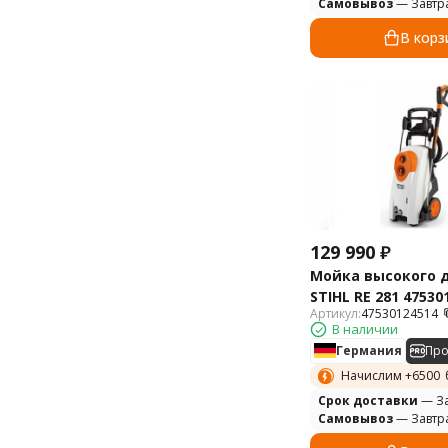
Самовывоз
— Завтр
В корз
129 990
₽
Мойка высокого 
STIHL RE 281 47530
Артикул:
47530124514
В наличии
Германия
Пр
Начислим +
6500
Cрок доставки
— За
Самовывоз
— Завтр