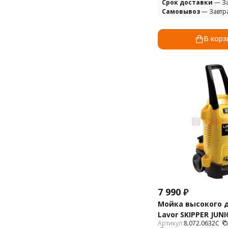
Cрок доставки
— За
Самовывоз
— Завтр
В корз
7 990
₽
Мойка высокого 
Lavor SKIPPER JUNI
Артикул:
8.072.0632C