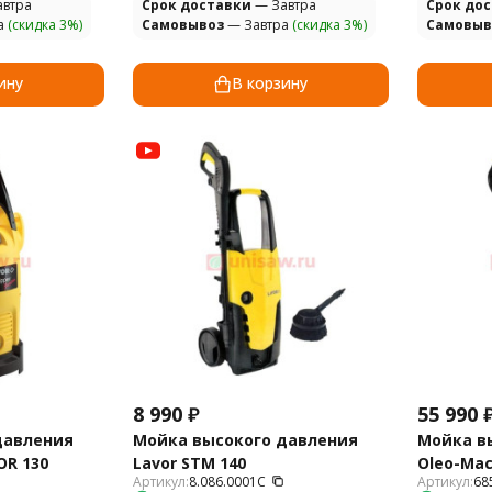
втра
Cрок доставки
— Завтра
Cрок до
а
(скидка 3%)
Самовывоз
— Завтра
(скидка 3%)
Самовыв
ину
В корзину
8 990
₽
55 990
давления
Мойка высокого давления
Мойка в
OR 130
Lavor STM 140
Oleo-Mac
Артикул:
8.086.0001C
Артикул:
68