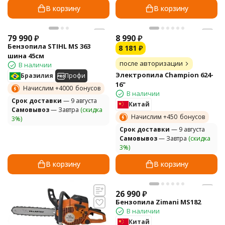
В корзину
В корзину
79 990
₽
8 990
₽
Бензопила STIHL MS 363
8 181
₽
шина 45см
после авторизации
В наличии
Электропила Champion 624-
Бразилия
Профи
16"
Начислим +
4000
бонусов
В наличии
Cрок доставки
— 9 августа
Китай
Самовывоз
— Завтра
(скидка
Начислим +
450
бонусов
3%)
Cрок доставки
— 9 августа
Самовывоз
— Завтра
(скидка
3%)
В корзину
В корзину
26 990
₽
Бензопила Zimani MS182
В наличии
Китай