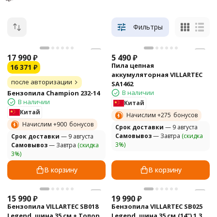
Фильтры
17 990
₽
5 490
₽
Пила цепная
16 371
₽
аккумуляторная VILLARTEC
после авторизации
SA1462
В наличии
Бензопила Champion 232-14
В наличии
Китай
Китай
Начислим +
275
бонусов
Начислим +
900
бонусов
Cрок доставки
— 9 августа
Самовывоз
— Завтра
(скидка
Cрок доставки
— 9 августа
3%)
Самовывоз
— Завтра
(скидка
3%)
В корзину
В корзину
15 990
₽
19 990
₽
Бензопила VILLARTEC SB018
Бензопила VILLARTEC SB025
Legend, шина 35 см + Топор
Legend, шина 35 см.(14") 1.3,