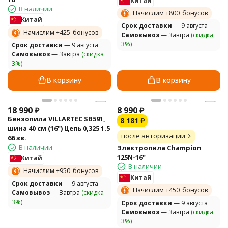
Китай
В наличии
Начислим +
800
бонусов
Китай
Cрок доставки
— 9 августа
Начислим +
425
бонусов
Самовывоз
— Завтра
(скидка
3%)
Cрок доставки
— 9 августа
Самовывоз
— Завтра
(скидка
3%)
В корзину
В корзину
18 990
₽
8 990
₽
Бензопила VILLARTEC SB591,
8 181
₽
шина 40 см (16") Цепь 0,325 1.5
после авторизации
66 зв.
В наличии
Электропила Champion
125N-16"
Китай
В наличии
Начислим +
950
бонусов
Китай
Cрок доставки
— 9 августа
Начислим +
450
бонусов
Самовывоз
— Завтра
(скидка
3%)
Cрок доставки
— 9 августа
Самовывоз
— Завтра
(скидка
3%)