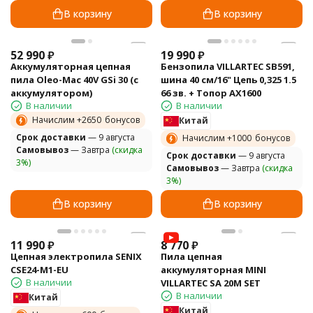
В корзину
В корзину
52 990
₽
19 990
₽
Аккумуляторная цепная
Бензопила VILLARTEC SB591,
пила Oleo-Mac 40V GSi 30 (с
шина 40 см/16" Цепь 0,325 1.5
аккумулятором)
66 зв. + Топор AX1600
В наличии
В наличии
Начислим +
2650
бонусов
Китай
Cрок доставки
— 9 августа
Начислим +
1000
бонусов
Самовывоз
— Завтра
(скидка
Cрок доставки
— 9 августа
3%)
Самовывоз
— Завтра
(скидка
3%)
В корзину
В корзину
11 990
₽
8 770
₽
Цепная электропила SENIX
Пила цепная
CSE24-M1-EU
аккумуляторная MINI
В наличии
VILLARTEC SA 20M SET
В наличии
Китай
Китай