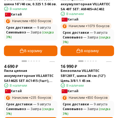
шина 16"/40 см, 0.325 1.5 66 зв.
аккумуляторная VILLARTEC
В наличии
SA 40T SET: AM405+AC402
В наличии
Китай
Китай
Начислим +
850
бонусов
Начислим +
1079
бонусов
Cрок доставки
— 9 августа
Самовывоз
— Завтра
(скидка
Cрок доставки
— 9 августа
3%)
Самовывоз
— Завтра
(скидка
3%)
В корзину
В корзину
4 690
₽
16 990
₽
Пила цепная
Бензопила VILLARTEC
аккумуляторная VILLARTEC
SB1261T, шина 30 см.(12")
SA1462S SET AC1415 (1шт),
Цепь 3/8 1.1 45 зв.
В наличии
В наличии
AM1415 (1шт), без кейса
Китай
Китай
Начислим +
235
бонусов
Начислим +
850
бонусов
Cрок доставки
— 9 августа
Cрок доставки
— 9 августа
Самовывоз
— Завтра
(скидка
Самовывоз
— Завтра
(скидка
3%)
3%)