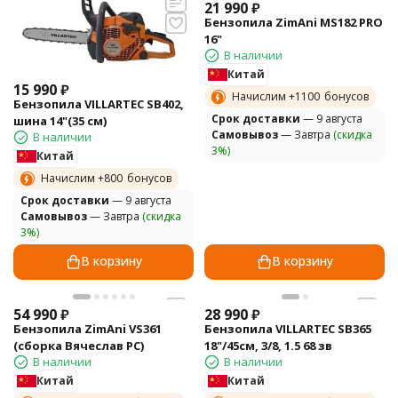
21 990
₽
Бензопила ZimAni MS182 PRO
16"
В наличии
Китай
15 990
₽
Начислим +
1100
бонусов
Бензопила VILLARTEC SB402,
Cрок доставки
— 9 августа
шина 14"(35 см)
Самовывоз
— Завтра
(скидка
В наличии
3%)
Китай
Начислим +
800
бонусов
Cрок доставки
— 9 августа
Самовывоз
— Завтра
(скидка
3%)
В корзину
В корзину
54 990
₽
28 990
₽
Бензопила ZimAni VS361
Бензопила VILLARTEC SB365
(сборка Вячеслав РС)
18"/45см, 3/8, 1.5 68 зв
В наличии
В наличии
Китай
Китай