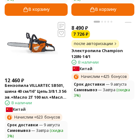
В корзину
В корзину
8 490
₽
7 726
₽
после авторизации
Электропила Champion
120N-14/1
В наличии
Китай
Начислим +
425
бонусов
12 460
₽
Cрок доставки
— 9 августа
Бензопила VILLARTEC SB501,
Самовывоз
— Завтра
(скидка
шина 40 см/16" Цепь 3/8 1.3 56
3%)
зв.+Масло 2Т 100 мл.+Масло
В наличии
Адг.1 л+Цепь
Китай
Начислим +
623
бонусов
Cрок доставки
— 9 августа
Самовывоз
— Завтра
(скидка
3%)