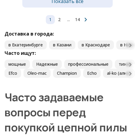
Показать все
1
2
...
14
Доставка в города:
в Екатеринбурге
в Казани
в Краснодаре
в Ниж
Часто ищут:
мощные
Надежные
профессиональные
тихие
Efco
Oleo-mac
Champion
Echo
al-ko (алко)
Часто задаваемые
вопросы перед
покупкой цепной пилы