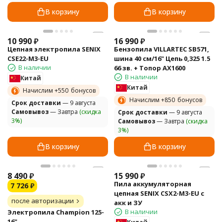
В корзину
В корзину
10 990
₽
16 990
₽
Цепная электропила SENIX
Бензопила VILLARTEC SB571,
CSE22-M3-EU
шина 40 см/16" Цепь 0,325 1.5
В наличии
66 зв. + Топор АХ1600
В наличии
Китай
Китай
Начислим +
550
бонусов
Начислим +
850
бонусов
Cрок доставки
— 9 августа
Самовывоз
— Завтра
(скидка
Cрок доставки
— 9 августа
3%)
Самовывоз
— Завтра
(скидка
3%)
В корзину
В корзину
8 490
₽
15 990
₽
Пила аккумуляторная
7 726
₽
цепная SENIX CSX2-M3-EU с
после авторизации
акк и ЗУ
В наличии
Электропила Champion 125-
16"