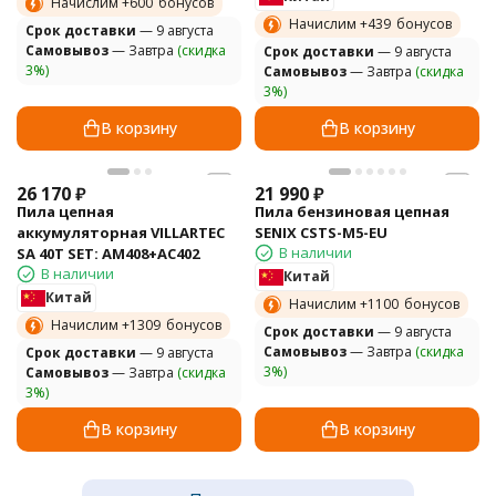
Начислим +
600
бонусов
Начислим +
439
бонусов
Cрок доставки
— 9 августа
Самовывоз
— Завтра
(скидка
Cрок доставки
— 9 августа
3%)
Самовывоз
— Завтра
(скидка
3%)
В корзину
В корзину
26 170
₽
21 990
₽
Пила цепная
Пила бензиновая цепная
аккумуляторная VILLARTEC
SENIX CSTS-M5-EU
В наличии
SA 40T SET: AM408+AC402
В наличии
Китай
Китай
Начислим +
1100
бонусов
Начислим +
1309
бонусов
Cрок доставки
— 9 августа
Самовывоз
— Завтра
(скидка
Cрок доставки
— 9 августа
3%)
Самовывоз
— Завтра
(скидка
3%)
В корзину
В корзину