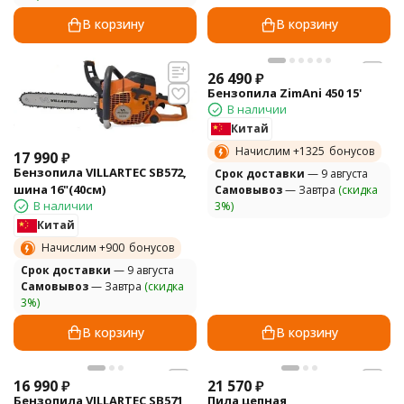
В корзину
В корзину
26 490
₽
Бензопила ZimAni 450 15'
В наличии
Китай
Начислим +
1325
бонусов
17 990
₽
Бензопила VILLARTEC SB572,
Cрок доставки
— 9 августа
шина 16"(40см)
Самовывоз
— Завтра
(скидка
В наличии
3%)
Китай
Начислим +
900
бонусов
Cрок доставки
— 9 августа
Самовывоз
— Завтра
(скидка
3%)
В корзину
В корзину
16 990
₽
21 570
₽
Бензопила VILLARTEC SB571
Пила цепная