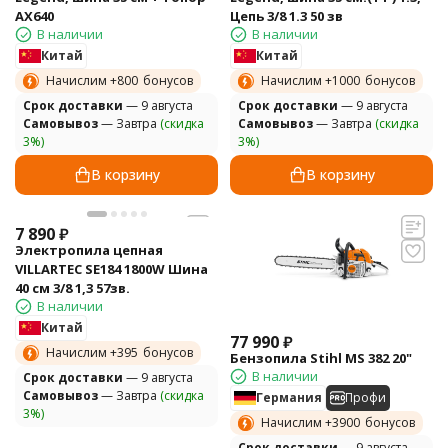
AX640
Цепь 3/8 1.3 50 зв
В наличии
В наличии
Китай
Китай
Начислим +
800
бонусов
Начислим +
1000
бонусов
Cрок доставки
— 9 августа
Cрок доставки
— 9 августа
Самовывоз
— Завтра
(скидка
Самовывоз
— Завтра
(скидка
3%)
3%)
В корзину
В корзину
7 890
₽
Электропила цепная
VILLARTEC SE184 1800W Шина
40 см 3/8 1,3 57зв.
В наличии
Китай
77 990
₽
Начислим +
395
бонусов
Бензопила Stihl MS 382 20"
В наличии
Cрок доставки
— 9 августа
Самовывоз
— Завтра
(скидка
Германия
Профи
3%)
Начислим +
3900
бонусов
Cрок доставки
— 9 августа