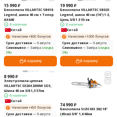
15 990
₽
19 990
₽
Бензопила VILLARTEC SB018
Бензопила VILLARTEC SB025
Legend, шина 40 см + Топор
Legend, шина 40 см.(16") 1.3,
AX640
Цепь 3/8 1.3 55 зв.
В наличии
В наличии
Китай
Китай
Начислим +
800
бонусов
Начислим +
1000
бонусов
Cрок доставки
— 9 августа
Cрок доставки
— 9 августа
Самовывоз
— Завтра
(скидка
Самовывоз
— Завтра
(скидка
3%)
3%)
В корзину
В корзину
8 990
₽
Электропила цепная
VILLARTEC SE204 2000W SDS,
Шина 40 см 3/8 1,3 57зв.
В наличии
Китай
74 990
₽
Начислим +
450
бонусов
Бензопила Stihl MS 382 18"
(45см) 3/8" 1,6 66зв
Cрок доставки
— 9 августа