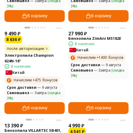
Самовывоз
— Завтра
(скидка
Самовывоз
— Завтра
(скидка
3%)
3%)
В корзину
В корзину
9 490
₽
27 990
₽
Бензопила ZimAni MS182E
8 636
₽
В наличии
после авторизации
Китай
Электропила Champion
Начислим +
1400
бонусов
624N-18"
Cрок доставки
— 9 августа
В наличии
Самовывоз
— Завтра
(скидка
Китай
3%)
Начислим +
475
бонусов
Cрок доставки
— 9 августа
Самовывоз
— Завтра
(скидка
3%)
В корзину
В корзину
13 390
₽
4 990
₽
Бензопила VILLARTEC SB401,
4 541
₽