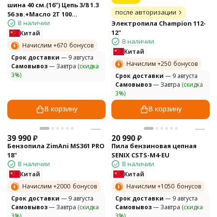
шина 40 см.(16") Цепь 3/8 1.3
после авторизации
56 зв.+Масло 2Т 100
В наличии
мл.+Масло Адг.1 л+Цепь
Электропила Champion 112-
12"
Китай
В наличии
Начислим +
670
бонусов
Китай
Cрок доставки
— 9 августа
Начислим +
250
бонусов
Самовывоз
— Завтра
(скидка
3%)
Cрок доставки
— 9 августа
Самовывоз
— Завтра
(скидка
3%)
В корзину
В корзину
39 990
₽
20 990
₽
Бензопила ZimAni MS361 PRO
Пила бензиновая цепная
18"
SENIX CSTS-M4-EU
В наличии
В наличии
Китай
Китай
Начислим +
2000
бонусов
Начислим +
1050
бонусов
Cрок доставки
— 9 августа
Cрок доставки
— 9 августа
Самовывоз
— Завтра
(скидка
Самовывоз
— Завтра
(скидка
3%)
3%)