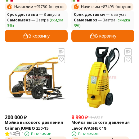
Начислим +
97750
бонусов
Начислим +
87495
бонусов
Cрок доставки
— 8 августа
Cрок доставки
— 8 августа
Самовывоз
— Завтра
(скидка
Самовывоз
— Завтра
(скидка
3%)
3%)
В корзину
В корзину
200 000
₽
8 990
₽
11 990
₽
Мойка высокого давления
Мойка высокого давления
Сaiman JUMBO 250-15
Lavor WASHER 18
5.0
1
В наличии
В наличии