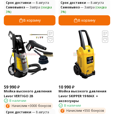
Cрок доставки
— 8 августа
Cрок доставки
— 8 августа
Самовывоз
— Завтра
(скидка
Самовывоз
— Завтра
(скидка
3%)
3%)
В корзину
В корзину
59 990
₽
10 990
₽
Мойка высокого давления
Мойка высокого давления
Lavor VERTIGO 28
Lavor SKIPPER 19 MAX +
В наличии
аксессуары
В наличии
Начислим +
3000
бонусов
Начислим +
550
бонусов
Cрок доставки
— 8 августа