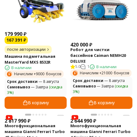
179 990
₽
167 391
₽
420 000
₽
после авторизации
Робот для чистки
бассейнов Caiman NEMH20
Машина подметальная
DELUXE
MasterYard MXS 8532R
5.0
1
В наличии
В наличии
Начислим +
21000
бонусов
Начислим +
9000
бонусов
Cрок доставки
— 8 августа
Cрок доставки
— 8 августа
Самовывоз
— Завтра
(скидка
Самовывоз
— Завтра
(скидка
3%)
3%)
В корзину
В корзину
2 817 990
₽
2 644 990
₽
Многофункциональная
Многофункциональная
машина Gianni Ferrari Turbo
машина Gianni Ferrari Turbo