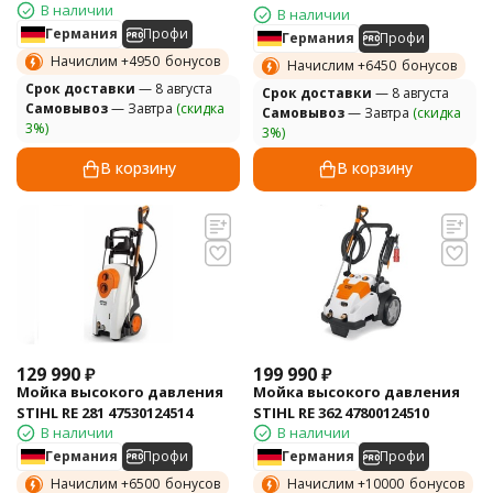
В наличии
В наличии
Германия
Профи
Германия
Профи
Начислим +
4950
бонусов
Начислим +
6450
бонусов
Cрок доставки
— 8 августа
Cрок доставки
— 8 августа
Самовывоз
— Завтра
(скидка
Самовывоз
— Завтра
(скидка
3%)
3%)
В корзину
В корзину
129 990
₽
199 990
₽
Мойка высокого давления
Мойка высокого давления
STIHL RE 281 47530124514
STIHL RE 362 47800124510
В наличии
В наличии
Германия
Профи
Германия
Профи
Начислим +
6500
бонусов
Начислим +
10000
бонусов