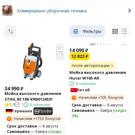
Коммунально-уборочная техника
Фильтры
14 090
₽
12 822
₽
после авторизации
Мойка высокого давления
Huter W165-AR
В наличии
34 990
₽
Китай
Мойка высокого давления
Начислим +
705
бонусов
STIHL RE 108 47650124531
5.0
1
В наличии
Cрок доставки
— 8 августа
Самовывоз
— Завтра
(скидка
Германия
Профи
3%)
Начислим +
1750
бонусов
Cрок доставки
— 8 августа
Самовывоз
— Завтра
(скидка