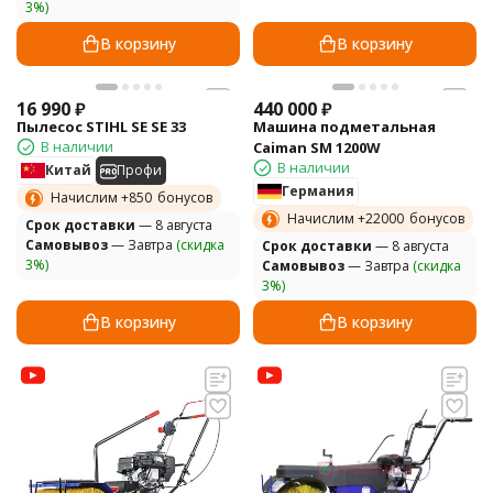
3%)
В корзину
В корзину
16 990
₽
440 000
₽
Пылесос STIHL SE SE 33
Машина подметальная
В наличии
Caiman SM 1200W
В наличии
Китай
Профи
Германия
Начислим +
850
бонусов
Начислим +
22000
бонусов
Cрок доставки
— 8 августа
Самовывоз
— Завтра
(скидка
Cрок доставки
— 8 августа
3%)
Самовывоз
— Завтра
(скидка
3%)
В корзину
В корзину