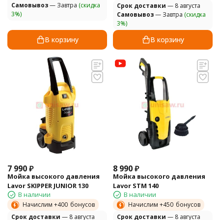
Самовывоз
— Завтра
(скидка
Cрок доставки
— 8 августа
3%)
Самовывоз
— Завтра
(скидка
3%)
В корзину
В корзину
7 990
₽
8 990
₽
Мойка высокого давления
Мойка высокого давления
Lavor SKIPPER JUNIOR 130
Lavor STM 140
В наличии
В наличии
Начислим +
400
бонусов
Начислим +
450
бонусов
Cрок доставки
— 8 августа
Cрок доставки
— 8 августа