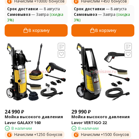
Начислим +
10000
бонусов
Начислим +
450
бонусов
Cрок доставки
— 8 августа
Cрок доставки
— 8 августа
Самовывоз
— Завтра
(скидка
Самовывоз
— Завтра
(скидка
3%)
3%)
В корзину
В корзину
24 990
₽
29 990
₽
Мойка высокого давления
Мойка высокого давления
Lavor GALAXY 160
Lavor VERTIGO 22
В наличии
В наличии
Начислим +
1250
бонусов
Начислим +
1500
бонусов