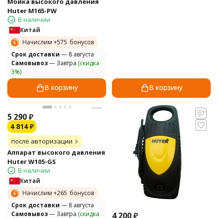
Мойка высокого давления
Huter M165-PW
В наличии
Китай
Начислим +
575
бонусов
Cрок доставки
— 8 августа
Самовывоз
— Завтра
(скидка
3%)
В корзину
В корзину
5 290
₽
4 814
₽
после авторизации
Аппарат высокого давления
Huter W105-GS
В наличии
Китай
Начислим +
265
бонусов
Cрок доставки
— 8 августа
Самовывоз
— Завтра
(скидка
4 200
₽