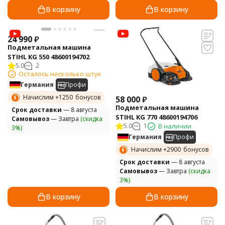
В корзину
В корзину
24 990
₽
Подметальная машина
STIHL KG 550 48600194702
5.0
2
Осталось несколько штук
Германия
Профи
Начислим +
1250
бонусов
58 000
₽
Подметальная машина
Cрок доставки
— 8 августа
STIHL KG 770 48600194706
Самовывоз
— Завтра
(скидка
5.0
1
В наличии
3%)
Германия
Профи
Начислим +
2900
бонусов
Cрок доставки
— 8 августа
Самовывоз
— Завтра
(скидка
3%)
В корзину
В корзину