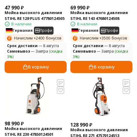
47 990
₽
69 990
₽
Мойка высокого давления
Мойка высокого давления
STIHL RE 129 PLUS 47780124505
STIHL RE 143 47680124508
В наличии
В наличии
Германия
Профи
Германия
Профи
Начислим +
2400
бонусов
Начислим +
3500
бонусов
Cрок доставки
— 8 августа
Cрок доставки
— 8 августа
Самовывоз
— Завтра
(скидка
Самовывоз
— Завтра
(скидка
3%)
3%)
В корзину
В корзину
98 990
₽
128 990
₽
Мойка высокого давления
Мойка высокого давления
STIHL RE 230 47850124501
STIHL RE 271 47570124513