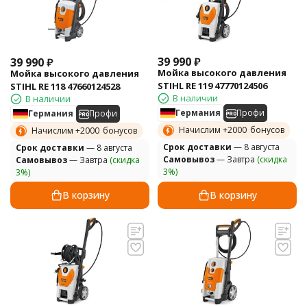
39 990
₽
39 990
₽
Мойка высокого давления
Мойка высокого давления
STIHL RE 119 47770124506
STIHL RE 118 47660124528
В наличии
В наличии
Германия
Профи
Германия
Профи
Начислим +
2000
бонусов
Начислим +
2000
бонусов
Cрок доставки
— 8 августа
Cрок доставки
— 8 августа
Самовывоз
— Завтра
(скидка
Самовывоз
— Завтра
(скидка
3%)
3%)
В корзину
В корзину