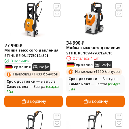
34 990
₽
27 990
₽
Мойка высокого давления
Мойка высокого давления
STIHL RE 109 47760124510
STIHL RE 98 47750124501
Осталась 1 шт.
В наличии
Германия
Профи
Германия
Профи
Начислим +
1750
бонусов
Начислим +
1400
бонусов
Cрок доставки
— 8 августа
Cрок доставки
— 8 августа
Самовывоз
— Завтра
(скидка
Самовывоз
— Завтра
(скидка
3%)
3%)
В корзину
В корзину