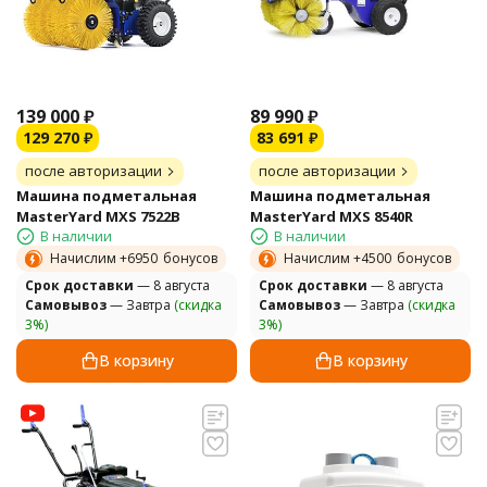
139 000
₽
89 990
₽
129 270
₽
83 691
₽
после авторизации
после авторизации
Машина подметальная
Машина подметальная
MasterYard MXS 7522B
MasterYard MXS 8540R
В наличии
В наличии
Начислим +
6950
бонусов
Начислим +
4500
бонусов
Cрок доставки
— 8 августа
Cрок доставки
— 8 августа
Самовывоз
— Завтра
(скидка
Самовывоз
— Завтра
(скидка
3%)
3%)
В корзину
В корзину