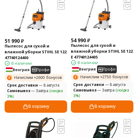
54 990
₽
51 990
₽
Пылесос для сухой и
Пылесос для сухой и
влажной уборки STIHL SE 122
влажной уборки STIHL SE 122
E 47740124405
47740124400
В наличии
В наличии
Венгрия
Профи
Венгрия
Профи
Начислим +
2750
бонусов
Начислим +
2600
бонусов
Cрок доставки
— 8 августа
Cрок доставки
— 8 августа
Самовывоз
— Завтра
(скидка
Самовывоз
— Завтра
(скидка
3%)
3%)
В корзину
В корзину