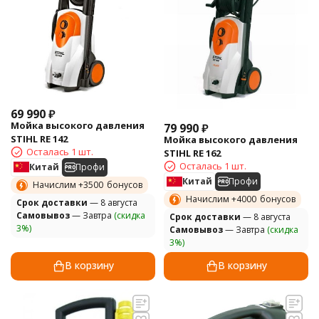
69 990
₽
Мойка высокого давления
79 990
₽
STIHL RE 142
Мойка высокого давления
Осталась 1 шт.
STIHL RE 162
Осталась 1 шт.
Китай
Профи
Китай
Профи
Начислим +
3500
бонусов
Начислим +
4000
бонусов
Cрок доставки
— 8 августа
Самовывоз
— Завтра
(скидка
Cрок доставки
— 8 августа
3%)
Самовывоз
— Завтра
(скидка
3%)
В корзину
В корзину