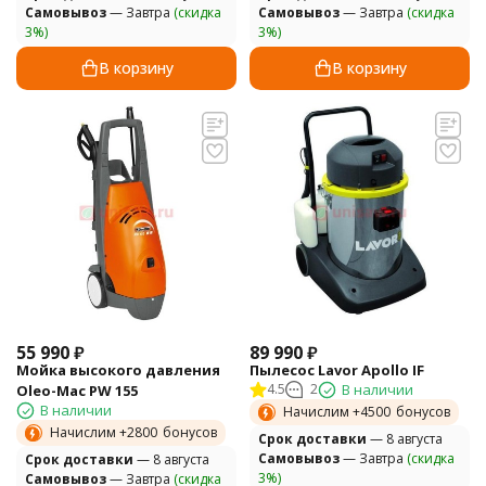
Самовывоз
— Завтра
(скидка
Самовывоз
— Завтра
(скидка
3%)
3%)
В корзину
В корзину
55 990
₽
89 990
₽
Мойка высокого давления
Пылесос Lavor Apollo IF
4.5
2
В наличии
Oleo-Mac PW 155
В наличии
Начислим +
4500
бонусов
Начислим +
2800
бонусов
Cрок доставки
— 8 августа
Самовывоз
— Завтра
(скидка
Cрок доставки
— 8 августа
3%)
Самовывоз
— Завтра
(скидка