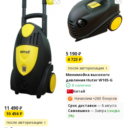
5 190
₽
4 723
₽
после авторизации
Минимойка высокого
давления Huter W105-G
В наличии
Китай
Начислим +
260
бонусов
Cрок доставки
— 8 августа
11 490
₽
Самовывоз
— Завтра
(скидка
10 456
₽
3%)
после авторизации