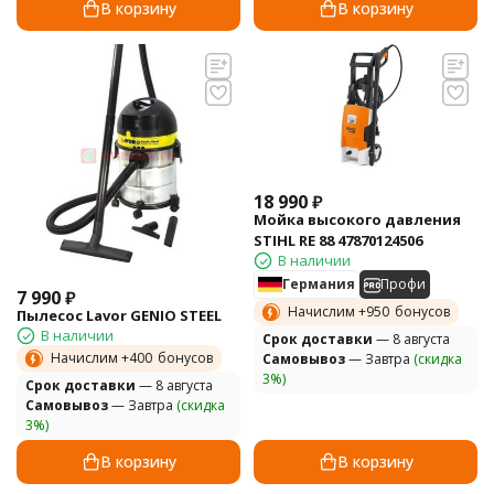
В корзину
В корзину
18 990
₽
Мойка высокого давления
STIHL RE 88 47870124506
В наличии
Германия
Профи
7 990
₽
Начислим +
950
бонусов
Пылесос Lavor GENIO STEEL
В наличии
Cрок доставки
— 8 августа
Начислим +
400
бонусов
Самовывоз
— Завтра
(скидка
3%)
Cрок доставки
— 8 августа
Самовывоз
— Завтра
(скидка
3%)
В корзину
В корзину