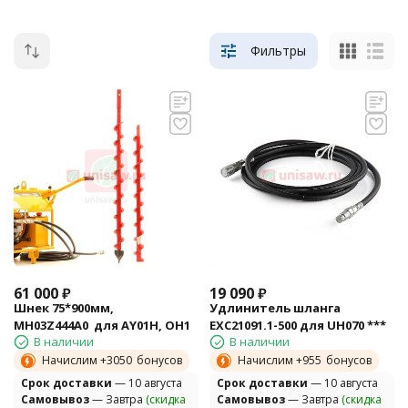
Фильтры
61 000
₽
19 090
₽
Шнек 75*900мм,
Удлинитель шланга
MH03Z444A0 для AY01H, OH1
EXC21091.1-500 для UH070 ***
В наличии
В наличии
Начислим +
3050
бонусов
Начислим +
955
бонусов
Cрок доставки
— 10 августа
Cрок доставки
— 10 августа
Самовывоз
— Завтра
(скидка
Самовывоз
— Завтра
(скидка