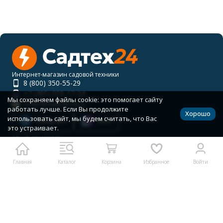
Интернет-магазин садовой техники
8 (800) 350-55-29
+7 (495) 055-17-24
Мы сохраняем файлы cookie: это помогает сайту
order@sadteh24.ru
работать лучше. Если Вы продолжите
Хорошо
использовать сайт, мы будем считать, что Вас
Telegram
MAX
это устраивает.
Мы в соцсетях
Главная
Каталог
Корзина
Избранное
Войти
RUB
Каталог товаров
Помощь
Политика персональных данных
Карта сайта
© 2001-2026 САДТЕХ24
Разработано в
bodysite.ru