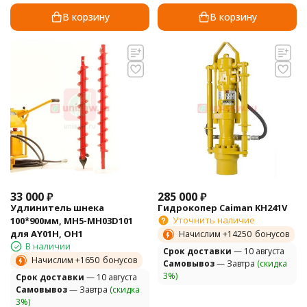
В корзину
В корзину
33 000
₽
285 000
₽
Удлинитель шнека
Гидрокопер Caiman KH241V
Уточнить наличие
100*900мм, MH5-MH03D101
для AY01H, OH1
Начислим +
14250
бонусов
В наличии
Cрок доставки
— 10 августа
Начислим +
1650
бонусов
Самовывоз
— Завтра
(скидка
3%)
Cрок доставки
— 10 августа
Самовывоз
— Завтра
(скидка
3%)