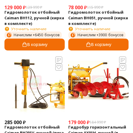
129 000
₽
78 000
₽
139 990
₽
115 990
₽
Гидромолоток отбойный
Гидромолоток отбойный
Caiman BH112, ручной (кирка
Caiman BH051, ручной (кирка
в комплекте)
в комплекте)
Уточнить наличие
Уточнить наличие
Начислим +
6450
бонусов
Начислим +
3900
бонусов
В корзину
В корзину
285 000
₽
179 000
₽
184 990
₽
Гидромолоток отбойный
Гидробур горизонтальный
Caiman BH201V, ручной (пика
Caiman AY01H, ручной (в