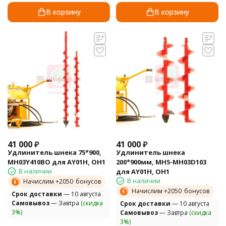
В корзину
В корзину
41 000
₽
41 000
₽
Удлинитель шнека 75*900,
Удлинитель шнека
MH03Y410BO для AY01H, OH1
200*900мм, MH5-MH03D103
В наличии
для AY01H, OH1
В наличии
Начислим +
2050
бонусов
Начислим +
2050
бонусов
Cрок доставки
— 10 августа
Самовывоз
— Завтра
(скидка
Cрок доставки
— 10 августа
3%)
Самовывоз
— Завтра
(скидка
3%)