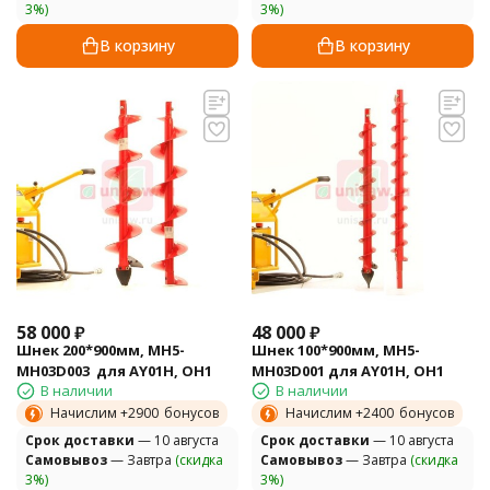
3%)
3%)
В корзину
В корзину
58 000
₽
48 000
₽
Шнек 200*900мм, MH5-
Шнек 100*900мм, MH5-
MH03D003 для AY01H, OH1
MH03D001 для AY01H, OH1
В наличии
В наличии
Начислим +
2900
бонусов
Начислим +
2400
бонусов
Cрок доставки
— 10 августа
Cрок доставки
— 10 августа
Самовывоз
— Завтра
(скидка
Самовывоз
— Завтра
(скидка
3%)
3%)