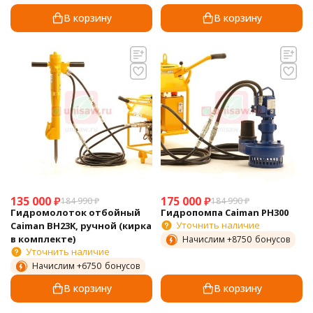
В корзину
В корзину
135 000
₽
175 000
₽
184 990
₽
184 990
₽
Гидромолоток отбойный
Гидропомпа Caiman PH300
Уточнить наличие
Caiman BH23K, ручной (кирка
в комплекте)
Начислим +
8750
бонусов
Уточнить наличие
Начислим +
6750
бонусов
В корзину
В корзину