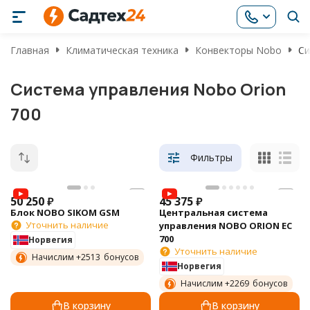
Главная
Климатическая техника
Конвекторы Nobo
Си
Система управления Nobo Orion
700
Фильтры
50 250
₽
45 375
₽
Блок NOBO SIKOM GSM
Центральная система
Уточнить наличие
управления NOBO ORION EC
700
Норвегия
Уточнить наличие
Начислим +
2513
бонусов
Норвегия
Начислим +
2269
бонусов
В корзину
В корзину