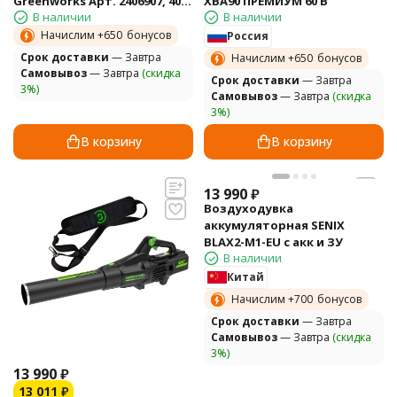
Greenworks Арт. 2406907, 40V,
XBA90 ПРЕМИУМ 60 В
В наличии
В наличии
бесщеточный, без АКБ и ЗУ
Начислим +
650
бонусов
Россия
Cрок доставки
— Завтра
Начислим +
650
бонусов
Самовывоз
— Завтра
(скидка
Cрок доставки
— Завтра
3%)
Самовывоз
— Завтра
(скидка
3%)
В корзину
В корзину
13 990
₽
Воздуходувка
аккумуляторная SENIX
BLAX2-M1-EU с акк и ЗУ
В наличии
Китай
Начислим +
700
бонусов
Cрок доставки
— Завтра
Самовывоз
— Завтра
(скидка
3%)
13 990
₽
13 011
₽