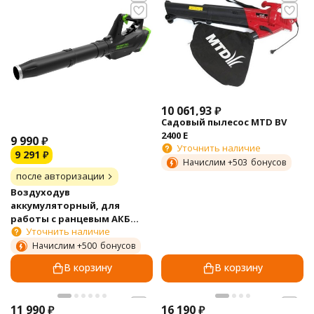
10 061,93
₽
Садовый пылесос MTD BV
2400 E
9 990
₽
Уточнить наличие
9 291
₽
Начислим +
503
бонусов
после авторизации
Воздуходув
аккумуляторный, для
работы с ранцевым АКБ
Уточнить наличие
Greenworks Арт. 2407107, 82V,
бесщеточный, без АКБ и ЗУ
Начислим +
500
бонусов
В корзину
В корзину
11 990
₽
16 190
₽