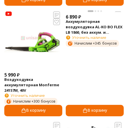
6 890
₽
Аккумуляторная
воздуходувка AL-KO BO FLEX
LB 1860, без аккум. и
Уточнить наличие
зар.устр-ва
Начислим +
345
бонусов
5 990
₽
Воздуходувка
аккумуляторная Monferme
24157M, 40V
Уточнить наличие
Начислим +
300
бонусов
В корзину
В корзину