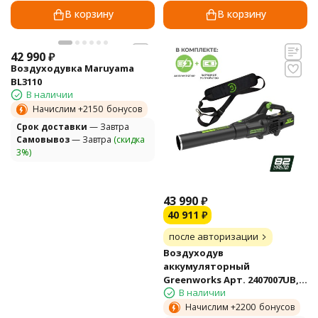
В корзину
В корзину
42 990
₽
Воздуходувка Maruyama
BL3110
В наличии
Начислим +
2150
бонусов
Cрок доставки
— Завтра
Самовывоз
— Завтра
(скидка
3%)
43 990
₽
40 911
₽
после авторизации
Воздуходув
аккумуляторный
Greenworks Арт. 2407007UB,
В наличии
82V, бесщеточный, с 1хАКБ 5
Ач и ЗУ
Начислим +
2200
бонусов