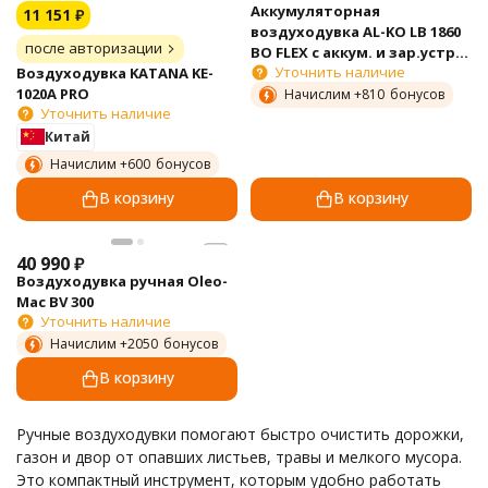
Аккумуляторная
11 151
₽
воздуходувка AL-KO LB 1860
после авторизации
BO FLEX с аккум. и зар.устр-
Уточнить наличие
Воздуходувка KATANA KE-
вом
1020A PRO
Начислим +
810
бонусов
Уточнить наличие
Китай
Начислим +
600
бонусов
В корзину
В корзину
40 990
₽
Воздуходувка ручная Oleo-
Mac BV 300
Уточнить наличие
Начислим +
2050
бонусов
В корзину
Ручные воздуходувки помогают быстро очистить дорожки,
газон и двор от опавших листьев, травы и мелкого мусора.
Это компактный инструмент, которым удобно работать