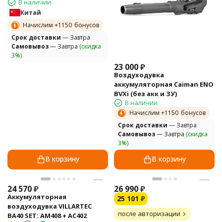
В наличии
Китай
Начислим +
1150
бонусов
Cрок доставки
— Завтра
Самовывоз
— Завтра
(скидка
3%)
23 000
₽
Воздуходувка
аккумуляторная Caiman ENO
BVXi (без акк и ЗУ)
В наличии
Начислим +
1150
бонусов
Cрок доставки
— Завтра
Самовывоз
— Завтра
(скидка
3%)
В корзину
В корзину
24 570
₽
26 990
₽
Аккумуляторная
25 101
₽
воздуходувка VILLARTEC
после авторизации
BA40 SET: AM408 + AC402