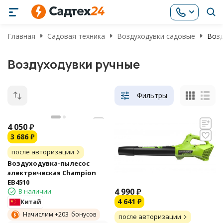
Главная
Садовая техника
Воздуходувки садовые
Возд
Воздуходувки ручные
Фильтры
4 050
₽
3 686
₽
после авторизации
Воздуходувка-пылесос
электрическая Champion
EB4510
4 990
₽
В наличии
4 641
₽
Китай
Начислим +
203
бонусов
после авторизации