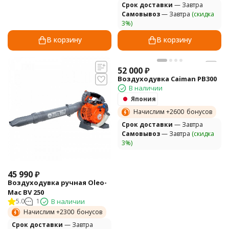
Cрок доставки
— Завтра
Самовывоз
— Завтра
(скидка
3%)
В корзину
В корзину
52 000
₽
Воздуходувка Caiman PB300
В наличии
Япония
Начислим +
2600
бонусов
Cрок доставки
— Завтра
Самовывоз
— Завтра
(скидка
3%)
45 990
₽
Воздуходувка ручная Oleo-
Mac BV 250
5.0
1
В наличии
Начислим +
2300
бонусов
Cрок доставки
— Завтра