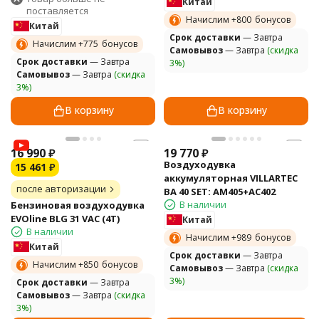
Китай
поставляется
Начислим +
800
бонусов
Китай
Cрок доставки
— Завтра
Начислим +
775
бонусов
Самовывоз
— Завтра
(скидка
Cрок доставки
— Завтра
3%)
Самовывоз
— Завтра
(скидка
3%)
В корзину
В корзину
16 990
₽
19 770
₽
Воздуходувка
15 461
₽
аккумуляторная VILLARTEC
после авторизации
BA 40 SET: AM405+AC402
В наличии
Бензиновая воздуходувка
EVOline BLG 31 VAC (4T)
Китай
В наличии
Начислим +
989
бонусов
Китай
Cрок доставки
— Завтра
Начислим +
850
бонусов
Самовывоз
— Завтра
(скидка
3%)
Cрок доставки
— Завтра
Самовывоз
— Завтра
(скидка
3%)