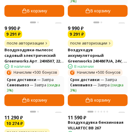
3%)
В корзину
В корзину
9 990
₽
9 990
₽
9 291
₽
9 291
₽
после авторизации
после авторизации
Воздуходувка-пылесос
Воздуходув
садовый электрический
аккумуляторный
Greenworks Арт. 2406507, 220
Greenworks 2404807UA, 24V, с
В наличии
В наличии
В, 3000 Вт
АКБ 2 А*ч и ЗУ
Начислим +
500
бонусов
Начислим +
500
бонусов
Cрок доставки
— Завтра
Cрок доставки
— Завтра
Самовывоз
— Завтра
(скидка
Самовывоз
— Завтра
(скидка
3%)
3%)
В корзину
В корзину
11 290
₽
11 590
₽
Воздуходувка бензиновая
10 274
₽
VILLARTEC BB 267