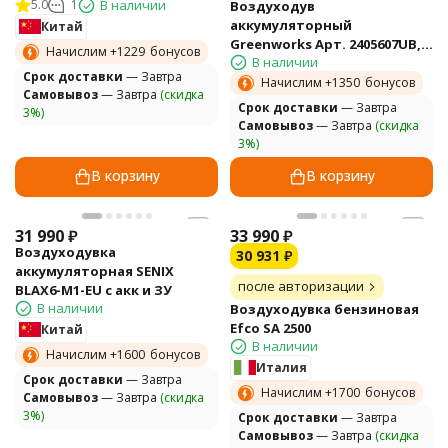
5.0
1
В наличии
Воздуходув
аккумуляторный
Китай
Greenworks Арт. 2405607UB,
Начислим +
1229
бонусов
В наличии
60V, бесщеточный, c 1хАКБ 4
Cрок доставки
— Завтра
Ач. и ЗУ
Начислим +
1350
бонусов
Самовывоз
— Завтра
(скидка
Cрок доставки
— Завтра
3%)
Самовывоз
— Завтра
(скидка
3%)
В корзину
В корзину
31 990
₽
33 990
₽
Воздуходувка
30 931
₽
аккумуляторная SENIX
после авторизации
BLAX6-M1-EU с акк и ЗУ
В наличии
Воздуходувка бензиновая
Efco SA 2500
Китай
В наличии
Начислим +
1600
бонусов
Италия
Cрок доставки
— Завтра
Начислим +
1700
бонусов
Самовывоз
— Завтра
(скидка
3%)
Cрок доставки
— Завтра
Самовывоз
— Завтра
(скидка