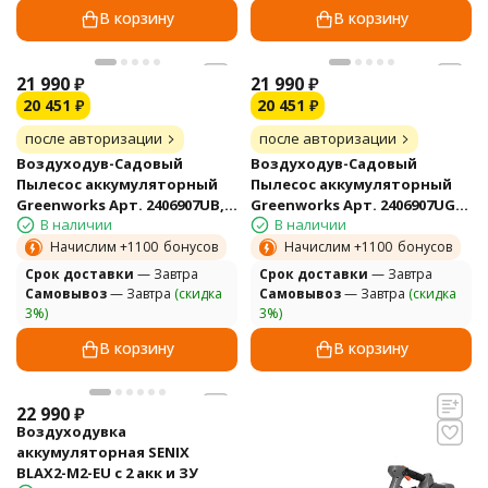
В корзину
В корзину
21 990
₽
21 990
₽
20 451
₽
20 451
₽
после авторизации
после авторизации
Воздуходув-Садовый
Воздуходув-Садовый
Пылесос аккумуляторный
Пылесос аккумуляторный
Greenworks Арт. 2406907UB,
Greenworks Арт. 2406907UG,
В наличии
В наличии
40V, бесщеточный, c 1хАКБ
40V, бесщеточный, c 1хАКБ
4Ач и ЗУ
5Ач и ЗУ
Начислим +
1100
бонусов
Начислим +
1100
бонусов
Cрок доставки
— Завтра
Cрок доставки
— Завтра
Самовывоз
— Завтра
(скидка
Самовывоз
— Завтра
(скидка
3%)
3%)
В корзину
В корзину
22 990
₽
Воздуходувка
аккумуляторная SENIX
BLAX2-M2-EU с 2 акк и ЗУ