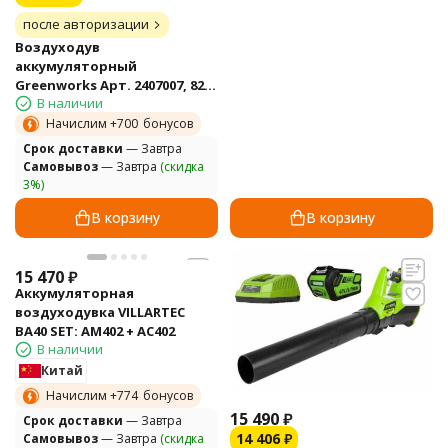
после авторизации
Воздуходув
аккумуляторный
Greenworks Арт. 2407007, 82V,
В наличии
бесщеточный, без АКБ и ЗУ
Начислим +
700
бонусов
Cрок доставки
— Завтра
Самовывоз
— Завтра
(скидка
3%)
В корзину
В корзину
15 470
₽
Аккумуляторная
воздуходувка VILLARTEC
BA40 SET: AM402 + AC402
В наличии
Китай
Начислим +
774
бонусов
15 490
₽
Cрок доставки
— Завтра
14 406
₽
Самовывоз
— Завтра
(скидка