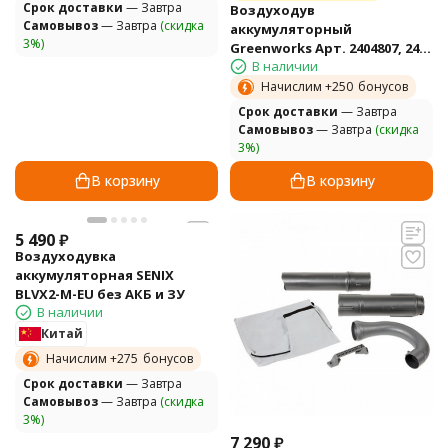
Cрок доставки
— Завтра
Воздуходув
Самовывоз
— Завтра
(скидка
аккумуляторный
3%)
Greenworks Арт. 2404807, 24V,
В наличии
без АКБ и ЗУ
Начислим +
250
бонусов
Cрок доставки
— Завтра
Самовывоз
— Завтра
(скидка
3%)
В корзину
В корзину
5 490
₽
Воздуходувка
аккумуляторная SENIX
BLVX2-M-EU без АКБ и ЗУ
В наличии
Китай
Начислим +
275
бонусов
Cрок доставки
— Завтра
Самовывоз
— Завтра
(скидка
3%)
7 290
₽