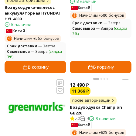
после авторизации
В наличии
Воздуходувка-пылесос
Китай
аккумуляторная HYUNDAI
Начислим +
580
бонусов
HYL 4009
Cрок доставки
— Завтра
В наличии
Самовывоз
— Завтра
(скидка
Китай
3%)
Начислим +
565
бонусов
Cрок доставки
— Завтра
Самовывоз
— Завтра
(скидка
3%)
В корзину
В корзину
12 490
₽
11 366
₽
после авторизации
Воздуходувка Champion
GB226
5.0
4
В наличии
Китай
Начислим +
625
бонусов