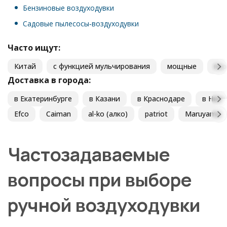
Бензиновые воздуходувки
Садовые пылесосы‑воздуходувки
Часто ищут:
Китай
с функцией мульчирования
мощные
пор
Доставка в города:
в Екатеринбурге
в Казани
в Краснодаре
в Ниж
Efco
Caiman
al-ko (алко)
patriot
Maruyama
Частозадаваемые
вопросы при выборе
ручной воздуходувки