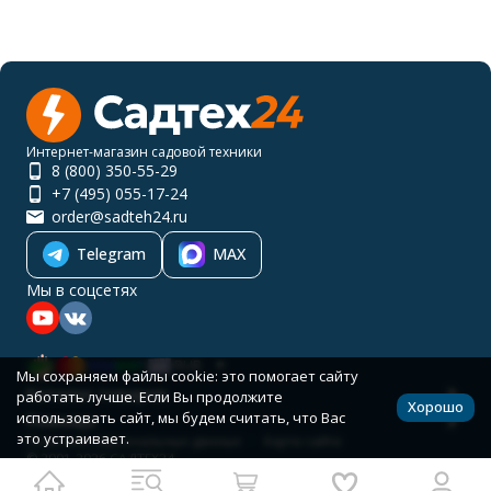
Интернет-магазин садовой техники
8 (800) 350-55-29
+7 (495) 055-17-24
order@sadteh24.ru
Telegram
MAX
Мы в соцсетях
RUB
Мы сохраняем файлы cookie: это помогает сайту
Каталог товаров
работать лучше. Если Вы продолжите
Хорошо
использовать сайт, мы будем считать, что Вас
Помощь
это устраивает.
Политика персональных данных
Карта сайта
© 2001-2026 САДТЕХ24
Разработано в
bodysite.ru