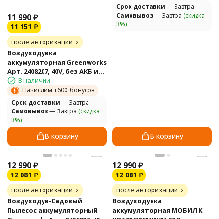
Cрок доставки
— Завтра
Самовывоз
— Завтра
(скидка
11 990
₽
3%)
11 151
₽
после авторизации
Воздуходувка
аккумуляторная Greenworks
Арт. 2408207, 40V, без АКБ и
В наличии
ЗУ
Начислим +
600
бонусов
Cрок доставки
— Завтра
Самовывоз
— Завтра
(скидка
3%)
В корзину
В корзину
12 990
₽
12 990
₽
12 081
₽
12 081
₽
после авторизации
после авторизации
Воздуходув-Садовый
Воздуходувка
Пылесос аккумуляторный
аккумуляторная МОБИЛ К