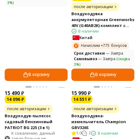
3%)
после авторизации
Воздуходувка
аккумуляторная Greenworks
40V (G40AB2K) комплект с
В наличии
АКБ и ЗУ
Китай
Начислим +
775
бонусов
Cрок доставки
— Завтра
Самовывоз
— Завтра
(скидка
3%)
В корзину
В корзину
15 490
₽
15 990
₽
14 096
₽
14 551
₽
после авторизации
после авторизации
Воздуходув-пылесос
Воздуходувка-
садовый бензиновый
измельчитель Champion
PATRIOT BG 225 (3 в 1)
GBV326S
К сожалению, данный
5.0
2
В наличии
товар больше не