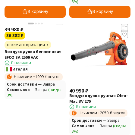
3%)
В корзину
В корзину
39 980
₽
36 382
₽
после авторизации
Воздуходувка бензиновая
EFCO SA 2500 VAC
В наличии
Италия
Начислим +
1999
бонусов
Cрок доставки
— Завтра
Самовывоз
— Завтра
(скидка
40 990
₽
3%)
Воздуходувка ручная Oleo-
Mac BV 270
В наличии
Начислим +
2050
бонусов
Cрок доставки
— Завтра
Самовывоз
— Завтра
(скидка
3%)