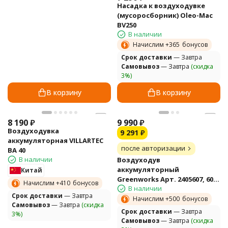
Насадка к воздуходувке
(мусоросборник) Oleo-Mac
BV250
В наличии
Начислим +
365
бонусов
Cрок доставки
— Завтра
Самовывоз
— Завтра
(скидка
3%)
В корзину
В корзину
8 190
₽
9 990
₽
Воздуходувка
9 291
₽
аккумуляторная VILLARTEC
после авторизации
BA 40
В наличии
Воздуходув
аккумуляторный
Китай
Greenworks Арт. 2405607, 60V,
Начислим +
410
бонусов
В наличии
бесщеточный, без АКБ и ЗУ
Cрок доставки
— Завтра
Начислим +
500
бонусов
Самовывоз
— Завтра
(скидка
Cрок доставки
— Завтра
3%)
Самовывоз
— Завтра
(скидка