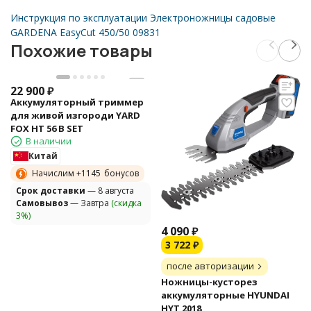
Инструкция по эксплуатации Электроножницы садовые
GARDENA EasyCut 450/50 09831
Похожие товары
22 900
₽
Аккумуляторный триммер
для живой изгороди YARD
FOX HT 56 B SET
В наличии
Китай
Начислим +
1145
бонусов
Cрок доставки
— 8 августа
Самовывоз
— Завтра
(скидка
3%)
4 090
₽
3 722
₽
после авторизации
Ножницы-кусторез
аккумуляторные HYUNDAI
HYT 2018