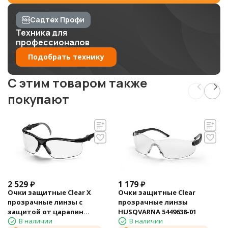
Садтех Профи
Техника для
профессионалов
Подобрать технику
C этим товаром также
покупают
2 529
₽
1 179
₽
Очки защитные Clear X
Очки защитные Clear
прозрачные линзы с
прозрачные линзы
защитой от царапин
HUSQVARNA 5449638-01
В наличии
В наличии
HUSQVARNA 5449637-01