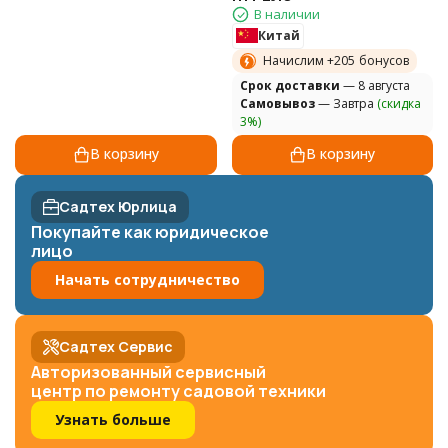
В наличии
Китай
Начислим +
205
бонусов
Cрок доставки
— 8 августа
Самовывоз
— Завтра
(скидка
3%)
В корзину
В корзину
Садтех Юрлица
Покупайте как юридическое
лицо
Начать сотрудничество
Садтех Сервис
Авторизованный сервисный
центр по ремонту садовой техники
Узнать больше