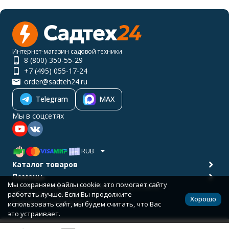
Интернет-магазин садовой техники
8 (800) 350-55-29
+7 (495) 055-17-24
order@sadteh24.ru
Telegram
MAX
Мы в соцсетях
RUB
Каталог товаров
Помощь
Мы сохраняем файлы cookie: это помогает сайту
Политика персональных данных
Карта сайта
работать лучше. Если Вы продолжите
© 2001-2026 САДТЕХ24
Хорошо
Разработано в
bodysite.ru
использовать сайт, мы будем считать, что Вас
это устраивает.