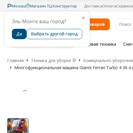
Москва
Магазин ТЦ Конструктор
Доставка
Оплата
Сервисн
✖
Эль-Монте ваш город?
Каталог товаров
Да
Выбрать другой город
Распродажа
Бренды
Садовая техника
Сне
Главная
Техника для уборки
Коммунально-уборочная
Многофункциональная машина Gianni Ferrari Turbo 4 36 л.с