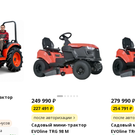
актор
249 990
₽
279 990
227 491
₽
254 791
₽
после авторизации
после авт
нусов
Садовый мини-трактор
Садовый 
а
EVOline TRG 98 M
EVOline TR