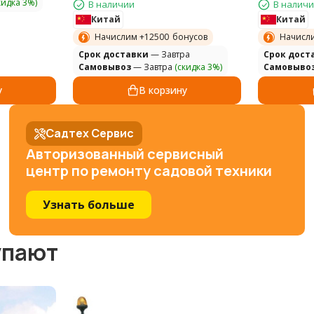
кидка 3%)
В наличии
В налич
Китай
Китай
Начислим +
12500
бонусов
Начисл
Cрок доставки
— Завтра
Cрок дост
Самовывоз
— Завтра
(скидка 3%)
Самовыво
у
В корзину
Садтех Сервис
Авторизованный сервисный
центр по ремонту садовой техники
Узнать больше
упают