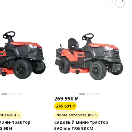
₽
269 990
₽
245 691
₽
оризации
после авторизации
мини-трактор
Садовый мини-трактор
G 98 H
EVOline TRG 98 CM