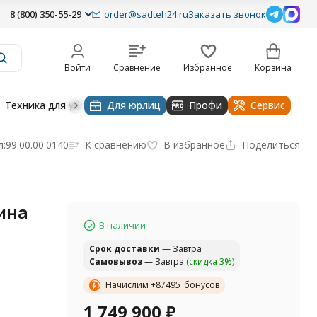
8 (800) 350-55-29
order@sadteh24.ru
Заказать звонок
Войти
Сравнение
Избранное
Корзина
Техника для уборки
Для юрлиц
Строительная техника
Профи
Водоснабже
Сервис
л:
99.00.00.0140
К сравнению
В избранное
Поделиться
ина
В наличии
Cрок доставки
— Завтра
Самовывоз
— Завтра
(скидка 3%)
Начислим +
87495
бонусов
1 749 900
₽