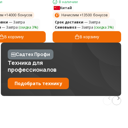
ии
В наличии
Китай
им +
14000
бонусов
Начислим +
13500
бонусов
авки
— Завтра
Cрок доставки
— Завтра
з
— Завтра
(скидка 3%)
Самовывоз
— Завтра
(скидка 3%)
В корзину
В корзину
Садтех Профи
Техника для
профессионалов
Подобрать технику