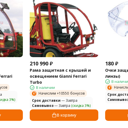
210 990
₽
180
₽
Рама защитная с крышей и
Очки защ
errari
освещением Gianni Ferrari
линзы)
В налич
Turbo
усов
В наличии
Начисл
Начислим +
10550
бонусов
а
Cрок дост
кидка 3%)
Самовыво
Cрок доставки
— Завтра
Самовывоз
— Завтра
(скидка 3%)
у
В корзину