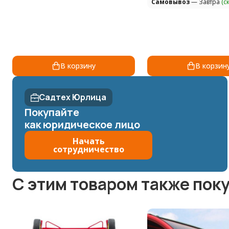
Самовывоз
— Завтра
(с
В корзину
В корзин
Садтех Юрлица
Покупайте
как юридическое лицо
Начать
сотрудничество
C этим товаром также пок