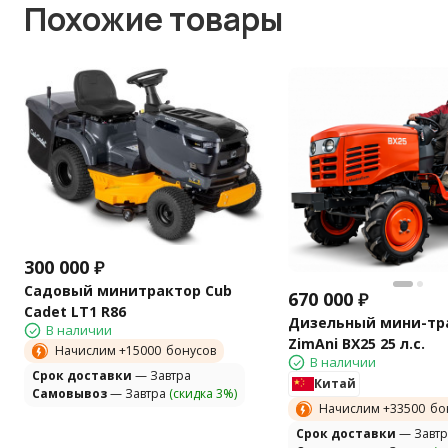
Похожие товары
300 000
₽
Садовый минитрактор Cub
670 000
₽
Cadet LT1 R86
Дизельный мини-тр
В наличии
ZimAni BX25 25 л.с.
Начислим +
15000
бонусов
В наличии
Cрок доставки
— Завтра
Китай
Самовывоз
— Завтра
(скидка 3%)
Начислим +
33500
бо
Cрок доставки
— Завтр