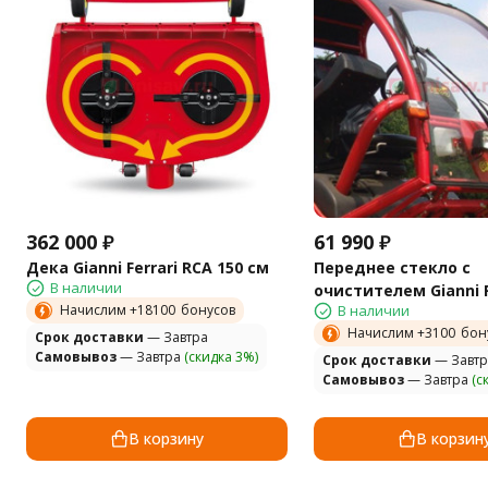
362 000
₽
61 990
₽
Дека Gianni Ferrari RCA 150 см
Переднее стекло с
В наличии
очистителем Gianni F
Начислим +
18100
бонусов
В наличии
Начислим +
3100
бон
Cрок доставки
— Завтра
Самовывоз
— Завтра
(скидка 3%)
Cрок доставки
— Завтр
Самовывоз
— Завтра
(с
В корзину
В корзин