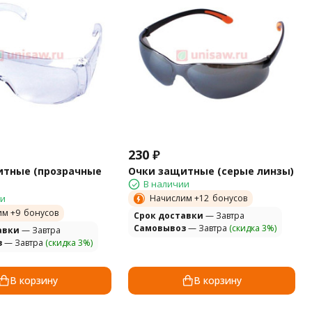
230
₽
итные (прозрачные
Очки защитные (серые линзы)
В наличии
ии
Начислим +
12
бонусов
им +
9
бонусов
Cрок доставки
— Завтра
Самовывоз
— Завтра
(скидка 3%)
авки
— Завтра
з
— Завтра
(скидка 3%)
В корзину
В корзину