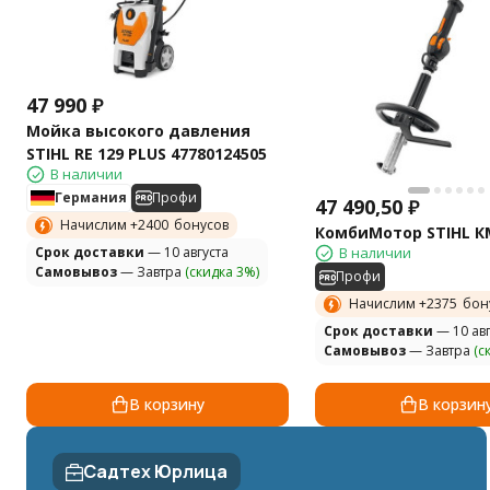
47 990
₽
Мойка высокого давления
STIHL RE 129 PLUS 47780124505
В наличии
Германия
Профи
47 490,50
₽
Начислим +
2400
бонусов
КомбиМотор STIHL КМ
Cрок доставки
— 10 августа
В наличии
Самовывоз
— Завтра
(скидка 3%)
Профи
Начислим +
2375
бон
Cрок доставки
— 10 авг
Самовывоз
— Завтра
(с
В корзину
В корзин
Садтех Юрлица