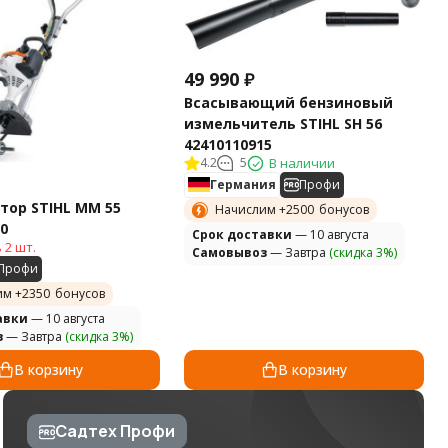
49 990
₽
Всасывающий бензиновый
измельчитель STIHL SH 56
42410110915
4.2
5
В наличии
Германия
Профи
ор STIHL MM 55
Начислим +
2500
бонусов
0
Cрок доставки
— 10 августа
 2 шт.
Самовывоз
— Завтра
(скидка 3%)
Профи
им +
2350
бонусов
авки
— 10 августа
з
— Завтра
(скидка 3%)
В корзину
В корзину
Садтех Профи