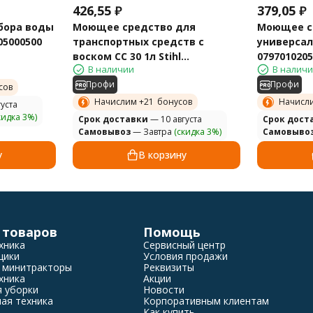
426,55
₽
379,05
₽
абора воды
Моющее средство для
Моющее с
005000500
транспортных средств с
универсаль
воском CC 30 1л Stihl
0797010205
В наличии
В налич
07970102047
Профи
Профи
сов
Начислим +
21
бонусов
Начисл
уста
кидка 3%)
Cрок доставки
— 10 августа
Cрок дост
Самовывоз
— Завтра
(скидка 3%)
Самовыво
у
В корзину
 товаров
Помощь
хника
Сервисный центр
щики
Условия продажи
 минитракторы
Реквизиты
хника
Акции
я уборки
Новости
ая техника
Корпоративным клиентам
Как купить