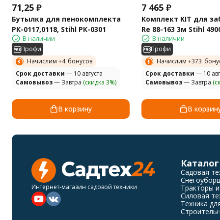
71,25
₽
7 465
₽
Бутылка для пенокомплекта
Комплект KIT для з
РК-0117,0118, Stihl РК-0301
Rе 88-163 3м Stihl 49
В наличии
В наличии
Профи
Профи
Начислим +
4
бонусов
Начислим +
373
бону
Cрок доставки
— 10 августа
Cрок доставки
— 10 авг
Самовывоз
— Завтра
(скидка 3%)
Самовывоз
— Завтра
(с
В корзину
В корзин
Каталог
Садовая те
Снегоубор
Интернет-магазин садовой техники
Тракторы и
Силовая те
Техника дл
Строительн