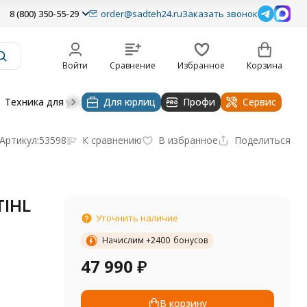
8 (800) 350-55-29
order@sadteh24.ru
Заказать звонок
Войти
Сравнение
Избранное
Корзина
Техника для уборки
Для юрлиц
Строительная техника
Профи
Водоснабже
Сервис
Артикул:
53598
К сравнению
В избранное
Поделиться
TIHL
Уточнить наличие
Начислим +
2400
бонусов
47 990
₽
В корзину