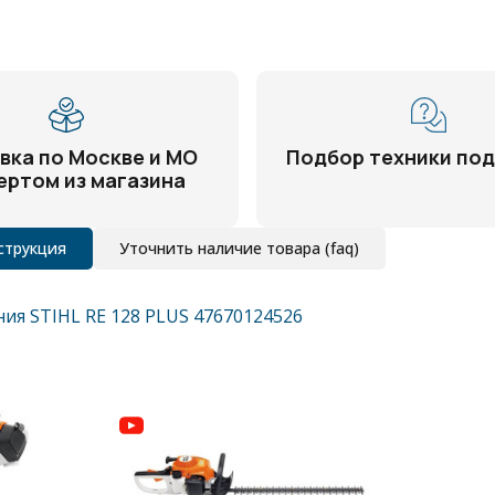
вка по Москве и МО
Подбор техники под
ертом из магазина
струкция
Уточнить наличие товара (faq)
ия STIHL RE 128 PLUS 47670124526