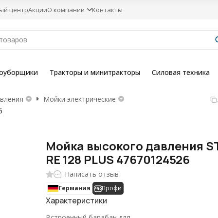
ый центр
Акции
О компании
Контакты
гоуборщики
Тракторы и минитракторы
Силовая техника
вления
Мойки электрические
6
Мойка высокого давления S
RE 128 PLUS 47670124526
Написать отзыв
Германия
Профи
Характеристики
Встроенный барабан для