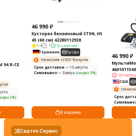
46 990
₽
Кусторез бензиновый STIHL HS
45 (60 см) 42280112938
5.0
1
В наличии
Германия
Профи
46 990
₽
Начислим +
2350
бонусов
МультиМот
 94 R-CE
Cрок доставки
— 10 августа
4601011540
Самовывоз
— Завтра
(скидка 3%)
Осталось
США
усов
Начисл
уста
Cрок дост
кидка 3%)
Самовыво
у
В корзину
Садтех Сервис