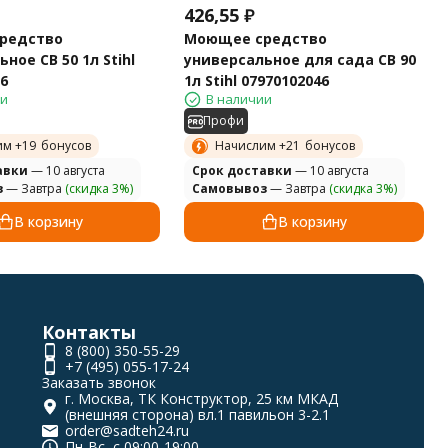
426,55
₽
редство
Моющее средство
ное CB 50 1л Stihl
универсальное для сада CB 90
6
1л Stihl 07970102046
ии
В наличии
Профи
им +
19
бонусов
Начислим +
21
бонусов
авки
— 10 августа
Cрок доставки
— 10 августа
з
— Завтра
(скидка 3%)
Самовывоз
— Завтра
(скидка 3%)
В корзину
В корзину
Контакты
8 (800) 350-55-29
+7 (495) 055-17-24
Заказать звонок
г. Москва, ТК Конструктор, 25 км МКАД
(внешняя сторона) вл.1 павильон 3-2.1
order@sadteh24.ru
Пн-Вс, с 09:00-19:00