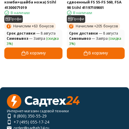
комби+шайба ножа) Stihl
сдвоенный FS 55-FS 560, FSA
41300071019
90 Stihl 41197109001
В наличии
В наличии
Профи
Профи
Начислим +
63
бонусов
Начислим +
205
бонусов
Cрок доставки
— 8 августа
Cрок доставки
— 8 августа
Самовывоз
— Завтра
(скидка
Самовывоз
— Завтра
(скидка
3%)
3%)
В корзину
В корзину
Интернет-магазин садовой техники
8 (800) 350-55-29
+7 (495) 055-17-24
order@sadteh24.ru