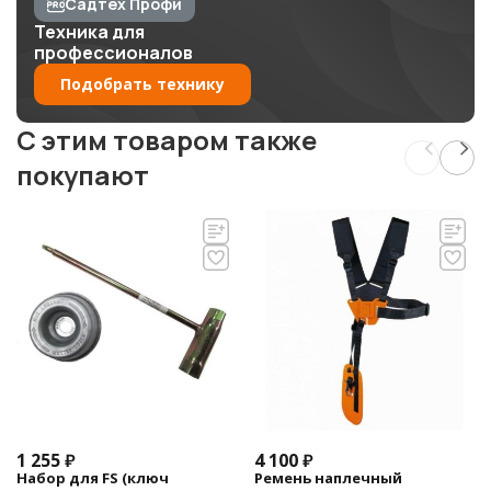
Садтех Профи
Техника для
профессионалов
Подобрать технику
C этим товаром также
покупают
1 255
₽
4 100
₽
Набор для FS (ключ
Ремень наплечный