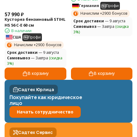
Германия
Профи
Начислим +
2900
бонусов
57 990
₽
Кусторез бензиновый STIHL
Cрок доставки
— 9 августа
HS 56 С-Е 60 см
Самовывоз
— Завтра
(скидка
В наличии
3%)
США
Профи
Начислим +
2900
бонусов
Cрок доставки
— 9 августа
Самовывоз
— Завтра
(скидка
3%)
В корзину
В корзину
Садтех Юрлица
Покупайте как юридическое
лицо
Начать сотрудничество
Садтех Сервис