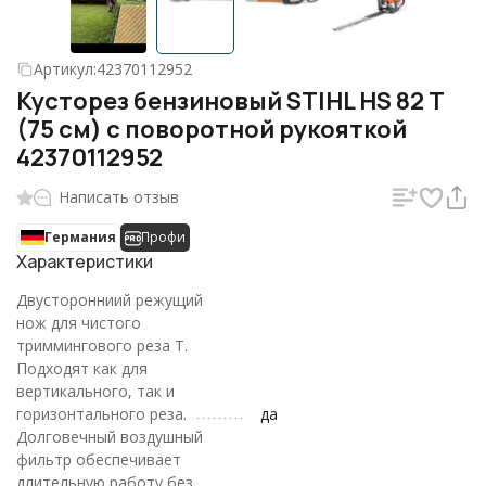
Артикул:
42370112952
Кусторез бензиновый STIHL HS 82 T
(75 см) с поворотной рукояткой
42370112952
Написать отзыв
Германия
Профи
Характеристики
Двусторонниий режущий
нож для чистого
триммингового реза T.
Подходят как для
вертикального, так и
горизонтального реза.
да
Долговечный воздушный
фильтр обеспечивает
длительную работу без