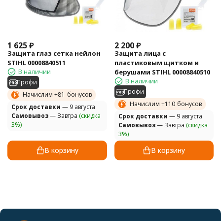
1 625
₽
2 200
₽
Защита глаз сетка нейлон
Защита лица с
STIHL 00008840511
пластиковым щитком и
В наличии
берушами STIHL 00008840510
В наличии
Профи
Профи
Начислим +
81
бонусов
Начислим +
110
бонусов
Cрок доставки
— 9 августа
Самовывоз
— Завтра
(скидка
Cрок доставки
— 9 августа
3%)
Самовывоз
— Завтра
(скидка
3%)
В корзину
В корзину