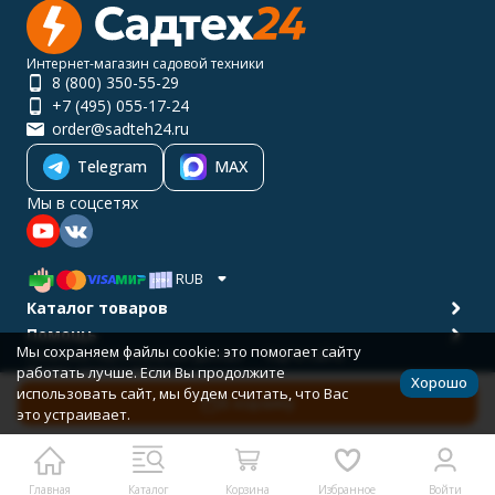
Интернет-магазин садовой техники
8 (800) 350-55-29
+7 (495) 055-17-24
order@sadteh24.ru
Telegram
MAX
Мы в соцсетях
RUB
Каталог товаров
Помощь
Мы сохраняем файлы cookie: это помогает сайту
Политика персональных данных
Карта сайта
работать лучше. Если Вы продолжите
© 2001-2026 САДТЕХ24
Хорошо
Разработано в
bodysite.ru
использовать сайт, мы будем считать, что Вас
В корзину
это устраивает.
Главная
Каталог
Корзина
Избранное
Войти