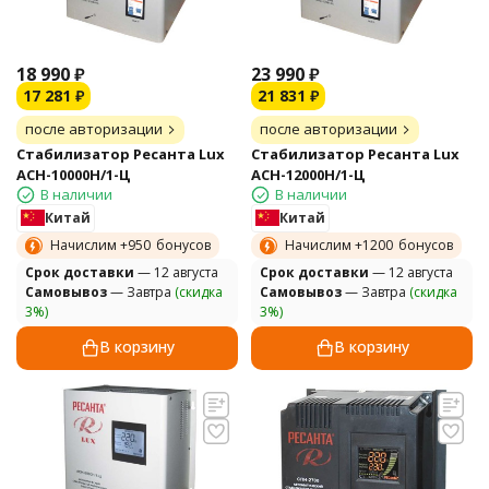
18 990
₽
23 990
₽
17 281
₽
21 831
₽
после авторизации
после авторизации
Стабилизатор Ресанта Lux
Стабилизатор Ресанта Lux
АСН-10000Н/1-Ц
АСН-12000Н/1-Ц
В наличии
В наличии
Китай
Китай
Начислим +
950
бонусов
Начислим +
1200
бонусов
Cрок доставки
— 12 августа
Cрок доставки
— 12 августа
Самовывоз
— Завтра
(скидка
Самовывоз
— Завтра
(скидка
3%)
3%)
В корзину
В корзину