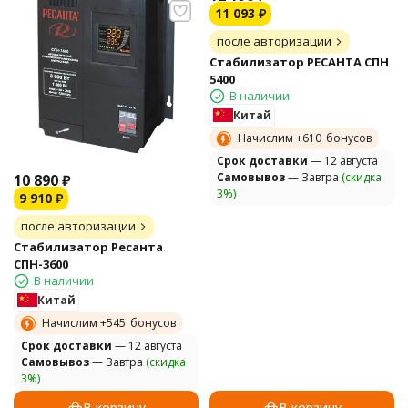
11 093
₽
после авторизации
Стабилизатор РЕСАНТА СПН
5400
В наличии
Китай
Начислим +
610
бонусов
Cрок доставки
— 12 августа
Самовывоз
— Завтра
(скидка
10 890
₽
3%)
9 910
₽
после авторизации
Стабилизатор Ресанта
СПН-3600
В наличии
Китай
Начислим +
545
бонусов
Cрок доставки
— 12 августа
Самовывоз
— Завтра
(скидка
3%)
В корзину
В корзину