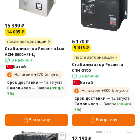
15 390
₽
14 005
₽
6 170
₽
после авторизации
5 615
₽
Стабилизатор Ресанта Lux
АСН-8000Н/1-Ц
после авторизации
В наличии
Стабилизатор Ресанта
Китай
СПН-2700
Начислим +
770
бонусов
В наличии
Cрок доставки
— 12 августа
Китай
Самовывоз
— Завтра
(скидка
Начислим +
309
бонусов
3%)
Cрок доставки
— 12 августа
Самовывоз
— Завтра
(скидка
3%)
В корзину
В корзину
12 190
₽