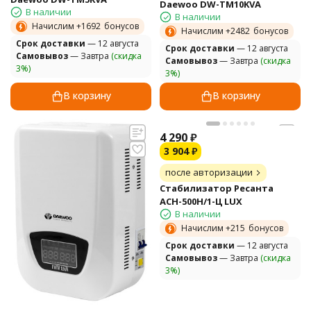
Daewoo DW-TM10KVA
В наличии
В наличии
Начислим +
1692
бонусов
Начислим +
2482
бонусов
Cрок доставки
— 12 августа
Cрок доставки
— 12 августа
Самовывоз
— Завтра
(скидка
Самовывоз
— Завтра
(скидка
3%)
3%)
В корзину
В корзину
4 290
₽
3 904
₽
после авторизации
Стабилизатор Ресанта
АСН-500Н/1-Ц LUX
В наличии
Начислим +
215
бонусов
Cрок доставки
— 12 августа
Самовывоз
— Завтра
(скидка
3%)