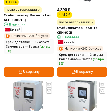
3 722
₽
4 890
₽
после авторизации
4 450
₽
Стабилизатор Ресанта Lux
АСН-500Н/1-Ц
после авторизации
В наличии
Стабилизатор Ресанта
Китай
СПН-900В
Начислим +
205
бонусов
В наличии
Cрок доставки
— 12 августа
Китай
Самовывоз
— Завтра
(скидка
Начислим +
245
бонусов
3%)
Cрок доставки
— 12 августа
Самовывоз
— Завтра
(скидка
3%)
В корзину
В корзину