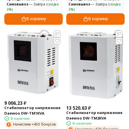
Самовывоз
— Завтра
(скидка
Самовывоз
— Завтра
(скидка
3%)
3%)
В корзину
В корзину
9 006,23
₽
13 520,63
₽
Стабилизатор напряжения
Стабилизатор напряжения
Daewoo DW-TM1KVA
Daewoo DW-TM2KVA
В наличии
В наличии
Начислим +
450
бонусов