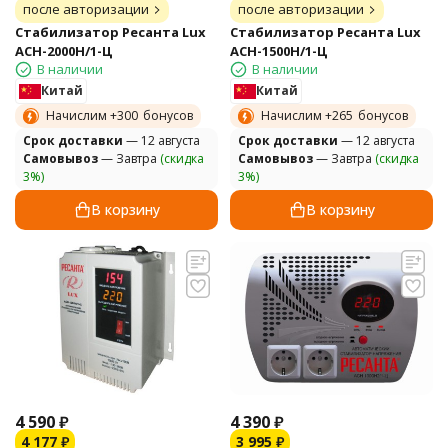
после авторизации
после авторизации
Стабилизатор Ресанта Lux
Стабилизатор Ресанта Lux
АСН-2000Н/1-Ц
АСН-1500Н/1-Ц
В наличии
В наличии
Китай
Китай
Начислим +
300
бонусов
Начислим +
265
бонусов
Cрок доставки
— 12 августа
Cрок доставки
— 12 августа
Самовывоз
— Завтра
(скидка
Самовывоз
— Завтра
(скидка
3%)
3%)
В корзину
В корзину
4 590
₽
4 390
₽
4 177
₽
3 995
₽