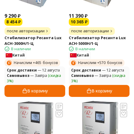
9 290
₽
11 390
₽
8 454
₽
10 365
₽
после авторизации
после авторизации
Стабилизатор Ресанта Lux
Стабилизатор Ресанта Lux
АСН-3000Н/1-Ц
АСН-5000Н/1-Ц
В наличии
В наличии
Китай
Китай
Начислим +
465
бонусов
Начислим +
570
бонусов
Cрок доставки
— 12 августа
Cрок доставки
— 12 августа
Самовывоз
— Завтра
(скидка
Самовывоз
— Завтра
(скидка
3%)
3%)
В корзину
В корзину