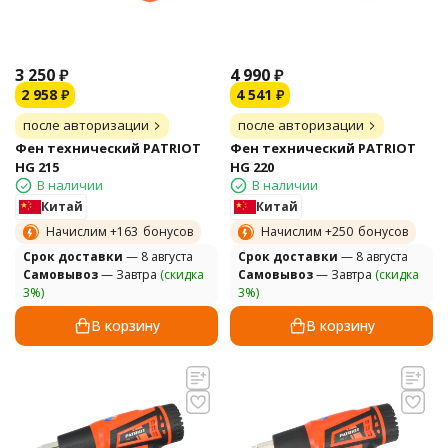
3 250
₽
4 990
₽
2 958
₽
4 541
₽
после авторизации
после авторизации
Фен технический PATRIOT
Фен технический PATRIOT
HG 215
HG 220
В наличии
В наличии
Китай
Китай
Начислим +
163
бонусов
Начислим +
250
бонусов
Cрок доставки
— 8 августа
Cрок доставки
— 8 августа
Самовывоз
— Завтра
(скидка
Самовывоз
— Завтра
(скидка
3%)
3%)
В корзину
В корзину