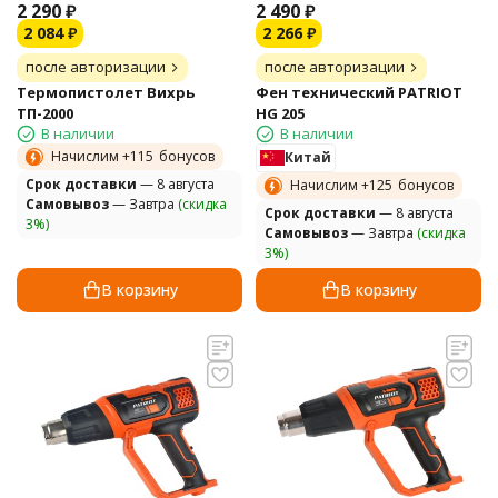
2 290
₽
2 490
₽
2 084
₽
2 266
₽
после авторизации
после авторизации
Термопистолет Вихрь
Фен технический PATRIOT
ТП-2000
HG 205
В наличии
В наличии
Начислим +
115
бонусов
Китай
Cрок доставки
— 8 августа
Начислим +
125
бонусов
Самовывоз
— Завтра
(скидка
Cрок доставки
— 8 августа
3%)
Самовывоз
— Завтра
(скидка
3%)
В корзину
В корзину