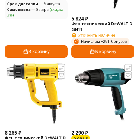
Cрок доставки
— 8 августа
Самовывоз
— Завтра
(скидка
3%)
5 824
₽
Фен технический DeWALT D
26411
Уточнить наличие
Начислим +
291
бонусов
В корзину
В корзину
8 265
₽
2 290
₽
Фен технический DeWALT D
2 084
₽