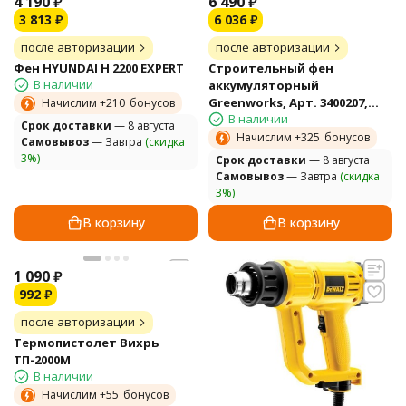
4 190
₽
6 490
₽
3 813
₽
6 036
₽
после авторизации
после авторизации
Фен HYUNDAI H 2200 EXPERT
Строительный фен
В наличии
аккумуляторный
Greenworks, Арт. 3400207,
Начислим +
210
бонусов
В наличии
24V, без АКБ и ЗУ
Cрок доставки
— 8 августа
Начислим +
325
бонусов
Самовывоз
— Завтра
(скидка
3%)
Cрок доставки
— 8 августа
Самовывоз
— Завтра
(скидка
3%)
В корзину
В корзину
1 090
₽
992
₽
после авторизации
Термопистолет Вихрь
ТП-2000М
В наличии
Начислим +
55
бонусов