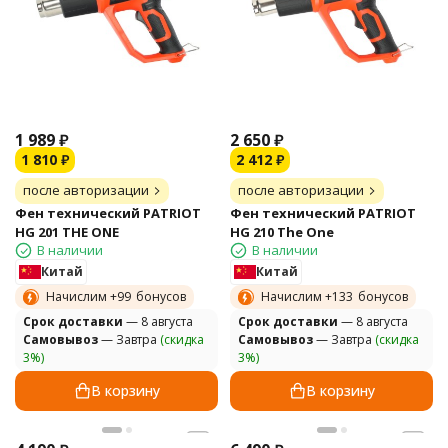
1 989
₽
2 650
₽
1 810
₽
2 412
₽
после авторизации
после авторизации
Фен технический PATRIOT
Фен технический PATRIOT
HG 201 THE ONE
HG 210 The One
В наличии
В наличии
Китай
Китай
Начислим +
99
бонусов
Начислим +
133
бонусов
Cрок доставки
— 8 августа
Cрок доставки
— 8 августа
Самовывоз
— Завтра
(скидка
Самовывоз
— Завтра
(скидка
3%)
3%)
В корзину
В корзину