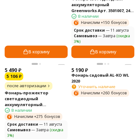
аккумуляторный
Greenworks Арт. 3501007, 24V,
В наличии
без АКБ и ЗУ
Начислим +
150
бонусов
Cрок доставки
— 11 августа
Самовывоз
— Завтра
(скидка
3%)
В корзину
В корзину
5 490
₽
5 190
₽
Фонарь садовый AL-KO WL
5 106
₽
2020
после авторизации
Уточнить наличие
Фонарь-прожектор
Начислим +
260
бонусов
светодиодный
аккумуляторный
В наличии
Greenworks, Арт. 3401207,
24V, без АКБ и ЗУ
Начислим +
275
бонусов
Cрок доставки
— 11 августа
Самовывоз
— Завтра
(скидка
3%)