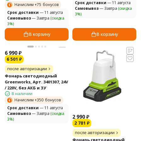
Cрок доставки
— 11 августа
Начислим +
75
бонусов
Самовывоз
— Завтра
(скидка
Cрок доставки
— 11 августа
3%)
Самовывоз
— Завтра
(скидка
3%)
В корзину
В корзину
6 990
₽
6 501
₽
после авторизации
Фонарь светодиодный
Greenworks, Арт. 3401307, 24V
/ 220V, без АКБ и ЗУ
В наличии
Начислим +
350
бонусов
Cрок доставки
— 11 августа
Самовывоз
— Завтра
(скидка
2 990
₽
3%)
2 781
₽
после авторизации
Фонарь светодиодный