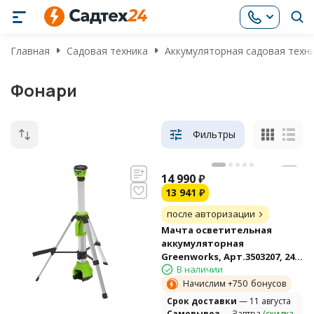
Главная
Садовая техника
Аккумуляторная садовая техн
Фонари
Фильтры
14 990
₽
13 941
₽
после авторизации
Мачта осветительная
аккумуляторная
Greenworks, Арт.3503207, 24V
В наличии
/110-240V, 3000 лм, без АКБ и
ЗУ
Начислим +
750
бонусов
Cрок доставки
— 11 августа
Самовывоз
— Завтра
(скидка