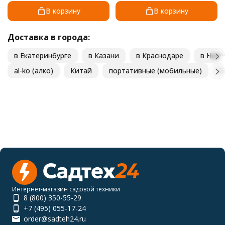
В корзину
В корзину
Доставка в города:
в Екатеринбурге
в Казани
в Краснодаре
в Ниж
al-ko (алко)
Китай
портативные (мобильные)
G
Интернет-магазин садовой техники
8 (800) 350-55-29
+7 (495) 055-17-24
order@sadteh24.ru