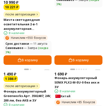
10 990
₽
3%)
10 221
₽
после авторизации
Мачта светодиодная
осветительная 2-в-1
аккумуляторная
В наличии
Greenworks, Арт. 3401107,
24V, без АКБ и ЗУ
Начислим +
550
бонусов
Cрок доставки
— 11 августа
Самовывоз
— Завтра
(скидка
3%)
В корзину
В корзину
1 490
₽
1 690
₽
Фонарь аккумуляторный
1 386
₽
SENIX PLX2-M-EU-0 без акк и
после авторизации
ЗУ
В наличии
Фонарь аккумуляторный
Greenworks Арт. 3502407, 24V,
Китай
200 лм, без АКБ и ЗУ
Начислим +
85
бонусов
В наличии