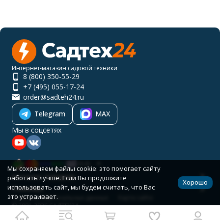
Интернет-магазин садовой техники
8 (800) 350-55-29
+7 (495) 055-17-24
order@sadteh24.ru
Telegram
MAX
Мы в соцсетях
RUB
Мы сохраняем файлы cookie: это помогает сайту
Каталог товаров
работать лучше. Если Вы продолжите
Хорошо
использовать сайт, мы будем считать, что Вас
Помощь
это устраивает.
Политика персональных данных
Карта сайта
© 2001-2026 САДТЕХ24
Разработано в
bodysite.ru