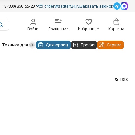
8 (800) 350-55-29
order@sadteh24.ru
Заказать звонок
Войти
Сравнение
Избранное
Корзина
Техника для уборки
Для юрлиц
Строительная техника
Профи
Водоснабже
Сервис
RSS