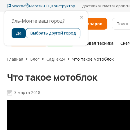
Москва
Магазин ТЦ Конструктор
Доставка
Оплата
Сервисн
✖
Эль-Монте ваш город?
Каталог товаров
Да
Выбрать другой город
Распродажа
Бренды
Садовая техника
Сне
Главная
Блог
СадТех24
Что такое мотоблок
Что такое мотоблок
3 марта 2018