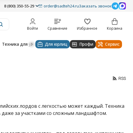
8 (800) 350-55-29
order@sadteh24.ru
Заказать звонок
Войти
Сравнение
Избранное
Корзина
Техника для уборки
Для юрлиц
Строительная техника
Профи
Водоснабже
Сервис
RSS
глийских лордов с легкостью может каждый. Техника
 даже за участками со сложным ландшафтом.