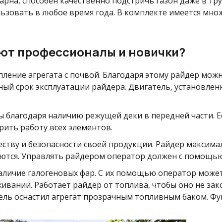
рна, способен качественно подстричь газон даже в тру
льзовать в любое время года. В комплекте имеется мно
ют профессионалы и новички?
ление агрегата с почвой. Благодаря этому райдер можн
й срок эксплуатации райдера. Двигатель, установленн
 благодаря наличию режущей деки в передней части. Ес
рить работу всех элементов.
ству и безопасности своей продукции. Райдер максима
уются. Управлять райдером оператор должен с помощью
личие галогеновых фар. С их помощью оператор может 
ивании. Работает райдер от топлива, чтобы оно не за
тель оснастил агрегат прозрачным топливным баком. Ф