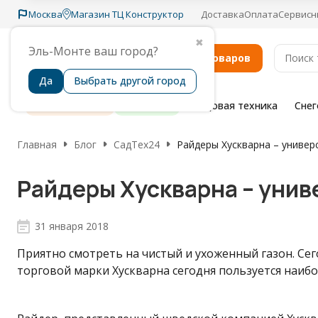
Москва
Магазин ТЦ Конструктор
Доставка
Оплата
Сервисн
✖
Эль-Монте ваш город?
Каталог товаров
Да
Выбрать другой город
Распродажа
Бренды
Садовая техника
Сне
Главная
Блог
СадТех24
​Райдеры Хускварна – универ
​Райдеры Хускварна – уни
31 января 2018
Приятно смотреть на чистый и ухоженный газон. Сег
торговой марки Хускварна сегодня пользуется наи