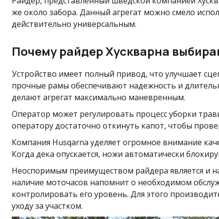
Райдер, представленный шведской компанией Хусква
же около забора. Данный агрегат можно смело испо
действительно универсальным.
Почему райдер Хускварна выбира
Устройство имеет полный привод, что улучшает сцеп
прочные рамы обеспечивают надежность и длительны
делают агрегат максимально маневренным.
Оператор может регулировать процесс уборки травы
оператору достаточно откинуть капот, чтобы прове
Компания Husqarna уделяет огромное внимание каче
Когда дека опускается, ножи автоматически блокир
Неоспоримым преимуществом райдера является и на
наличие моточасов напомнит о необходимом обслуж
контролировать его уровень. Для этого производи
уходу за участком.