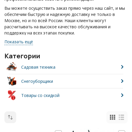
Вы можете осуществить заказ прямо через наш сайт, и мы
обеспечим быструю и надежную доставку не только в
Москве, но и по всей России. Наши клиенты могут
рассчитывать на высокое качество обслуживания и
поддержку на всех этапах покупки.
Показать ещё
Если у вас возникли вопросы, не стесняйтесь звонить по
телефону: +7(495)055-17-24. Мы всегда готовы помочь вам
и ответить на любые ваши запросы.
Категории
Садовая техника
Снегоуборщики
Товары со скидкой