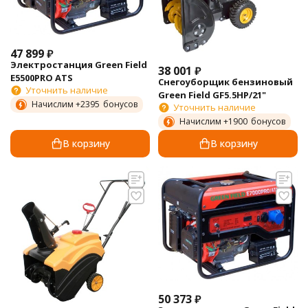
47 899
₽
Электростанция Green Field
38 001
₽
E5500PRO ATS
Снегоуборщик бензиновый
Уточнить наличие
Green Field GF5.5HP/21"
Начислим +
2395
бонусов
Уточнить наличие
Начислим +
1900
бонусов
В корзину
В корзину
50 373
₽