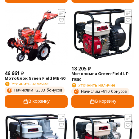
18 205
₽
46 661
₽
Мотопомпа Green-Field LT-
Мотоблок Green Field МБ-90
TB50
Уточнить наличие
Уточнить наличие
Начислим +
2333
бонусов
Начислим +
910
бонусов
В корзину
В корзину