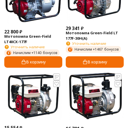
29 341
₽
22 800
₽
Мотопомпа Green-Field LT
Мотопомпа Green-Field
177F-30H(А)
LT40CX-177F
Уточнить наличие
Уточнить наличие
Начислим +
1467
бонусов
Начислим +
1140
бонусов
В корзину
В корзину
15 554
₽