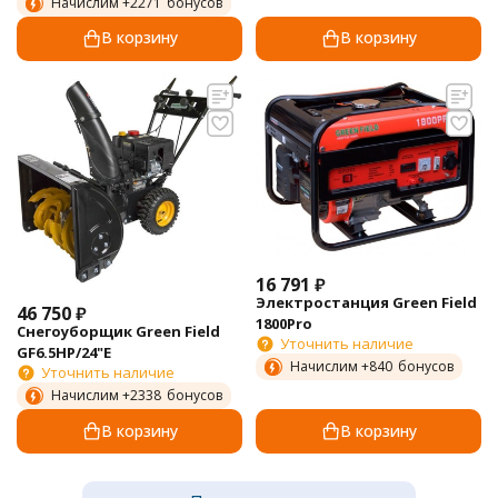
Начислим +
2271
бонусов
В корзину
В корзину
16 791
₽
Электростанция Green Field
46 750
₽
1800Pro
Снегоуборщик Green Field
Уточнить наличие
GF6.5HP/24"E
Начислим +
840
бонусов
Уточнить наличие
Начислим +
2338
бонусов
В корзину
В корзину