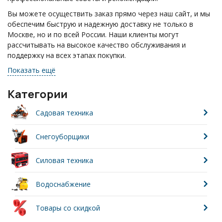
Вы можете осуществить заказ прямо через наш сайт, и мы
обеспечим быструю и надежную доставку не только в
Москве, но и по всей России. Наши клиенты могут
рассчитывать на высокое качество обслуживания и
поддержку на всех этапах покупки.
Показать ещё
Если у вас возникли вопросы, не стесняйтесь звонить по
телефону: +7(495)055-17-24. Мы всегда готовы помочь вам
и ответить на любые ваши запросы.
Категории
Садовая техника
Снегоуборщики
Силовая техника
Водоснабжение
Товары со скидкой