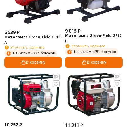
9 015
₽
6 539
₽
Мотопомпа Green-Field GF10-
Мотопомпа Green-Field GF10-
B
A
Уточнить наличие
Уточнить наличие
Начислим +
451
бонусов
Начислим +
327
бонусов
В корзину
В корзину
10 252
₽
11 311
₽