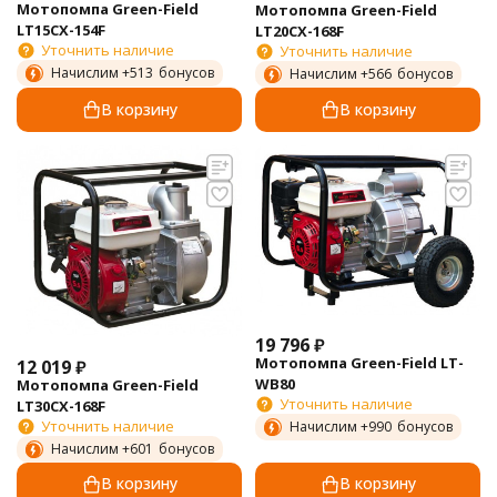
Мотопомпа Green-Field
Мотопомпа Green-Field
LT15CX-154F
LT20CX-168F
Уточнить наличие
Уточнить наличие
Начислим +
513
бонусов
Начислим +
566
бонусов
В корзину
В корзину
19 796
₽
Мотопомпа Green-Field LT-
12 019
₽
WB80
Мотопомпа Green-Field
Уточнить наличие
LT30CX-168F
Уточнить наличие
Начислим +
990
бонусов
Начислим +
601
бонусов
В корзину
В корзину