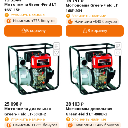
16 791
₽
Мотопомпа Green-Field LT
Мотопомпа Green-Field LT
168F-15H
168F-20H
Уточнить наличие
Уточнить наличие
Начислим +
778
бонусов
Начислим +
840
бонусов
В корзину
В корзину
25 098
₽
28 103
₽
Мотопомпа дизельная
Мотопомпа дизельная
Green-Field LT-50KB-2
Green-Field LT-80KB-3
Уточнить наличие
Уточнить наличие
Начислим +
1255
бонусов
Начислим +
1405
бонусов