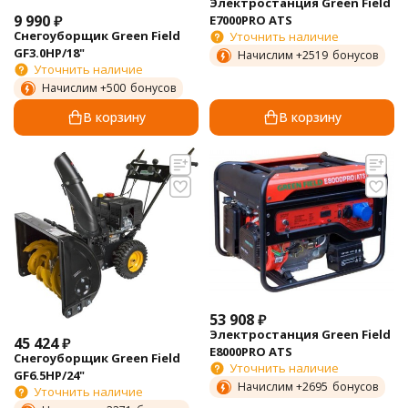
Электростанция Green Field
9 990
₽
E7000PRO ATS
Снегоуборщик Green Field
Уточнить наличие
GF3.0HP/18"
Начислим +
2519
бонусов
Уточнить наличие
Начислим +
500
бонусов
В корзину
В корзину
53 908
₽
Электростанция Green Field
45 424
₽
E8000PRO ATS
Снегоуборщик Green Field
Уточнить наличие
GF6.5HP/24"
Начислим +
2695
бонусов
Уточнить наличие