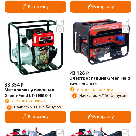
В корзину
В корзину
43 126
₽
Электростанция Green Field
E4500PRO ATS
38 354
₽
Уточнить наличие
Мотопомпа дизельная
Green-Field LT-100KB-4
Начислим +
2156
бонусов
Уточнить наличие
Начислим +
1918
бонусов
В корзину
В корзину