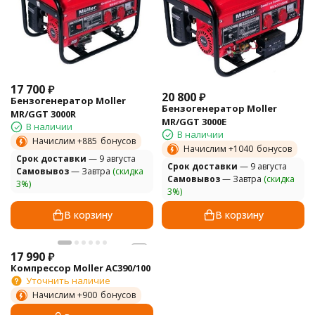
17 700
₽
20 800
₽
Бензогенератор Moller
Бензогенератор Moller
MR/GGT 3000R
MR/GGT 3000E
В наличии
В наличии
Начислим +
885
бонусов
Начислим +
1040
бонусов
Cрок доставки
— 9 августа
Cрок доставки
— 9 августа
Самовывоз
— Завтра
(скидка
Самовывоз
— Завтра
(скидка
3%)
3%)
В корзину
В корзину
17 990
₽
Компрессор Moller AC390/100
Уточнить наличие
Начислим +
900
бонусов