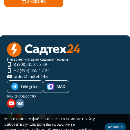
В корзину
Интернет-магазин садовой техники
8 (800) 350-55-29
+7 (495) 055-17-24
order@sadteh24.ru
Telegram
MAX
Мы в соцсетях
RUB
Мы сохраняем файлы cookie: это помогает сайту
Каталог товаров
работать лучше. Если Вы продолжите
Хорошо
использовать сайт, мы будем считать, что Вас