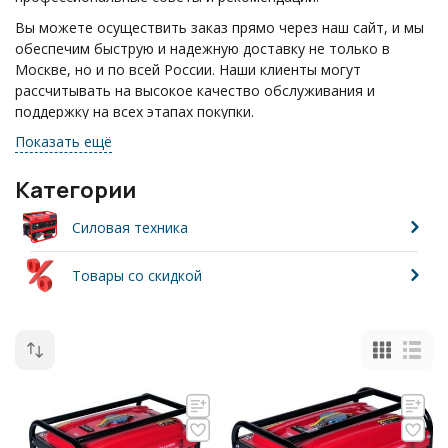
Вы можете осуществить заказ прямо через наш сайт, и мы
обеспечим быструю и надежную доставку не только в
Москве, но и по всей России. Наши клиенты могут
рассчитывать на высокое качество обслуживания и
поддержку на всех этапах покупки.
Показать ещё
Если у вас возникли вопросы, не стесняйтесь звонить по
телефону: +7(495)055-17-24. Мы всегда готовы помочь вам
и ответить на любые ваши запросы.
Категории
Силовая техника
Товары со скидкой