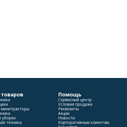
 товаров
Помощь
хника
Сервисный центр
щики
Условия продажи
 минитракторы
Реквизиты
хника
Акции
я уборки
Новости
ая техника
Корпоративным клиентам
Как купить