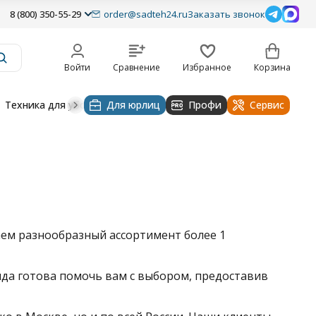
8 (800) 350-55-29
order@sadteh24.ru
Заказать звонок
Войти
Сравнение
Избранное
Корзина
Техника для уборки
Для юрлиц
Строительная техника
Профи
Водоснабже
Сервис
ем разнообразный ассортимент более 1
да готова помочь вам с выбором, предоставив