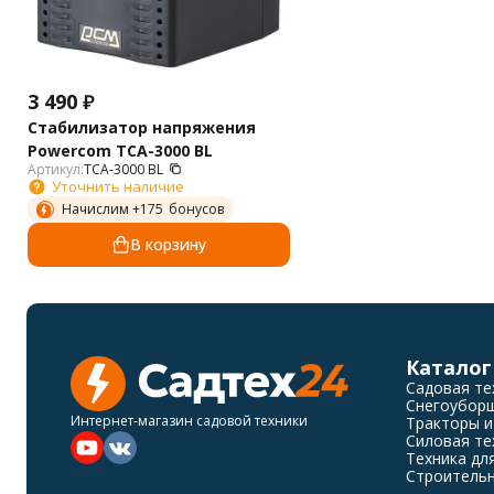
3 490
₽
Стабилизатор напряжения
Powercom TCA-3000 BL
Артикул:
TCA-3000 BL
Уточнить наличие
Начислим +
175
бонусов
В корзину
Каталог
Садовая те
Снегоубор
Интернет-магазин садовой техники
Тракторы и
Силовая те
Техника дл
Строительн