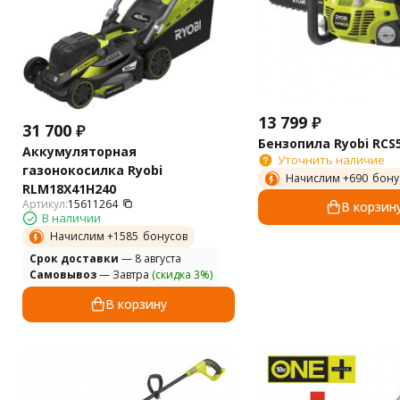
13 799
₽
31 700
₽
Бензопила Ryobi RCS
Аккумуляторная
Уточнить наличие
газонокосилка Ryobi
Начислим +
690
бону
RLM18X41H240
Артикул:
15611264
В корзин
В наличии
Начислим +
1585
бонусов
Cрок доставки
— 8 августа
Самовывоз
— Завтра
(скидка 3%)
В корзину