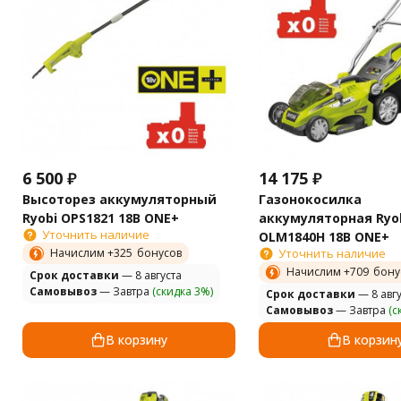
6 500
₽
14 175
₽
Высоторез аккумуляторный
Газонокосилка
Ryobi OPS1821 18B ONE+
аккумуляторная Ryo
Уточнить наличие
OLM1840H 18B ONE+
Начислим +
325
бонусов
Уточнить наличие
Начислим +
709
бону
Cрок доставки
— 8 августа
Самовывоз
— Завтра
(скидка 3%)
Cрок доставки
— 8 авгу
Самовывоз
— Завтра
(с
В корзину
В корзин
корд в подарок!