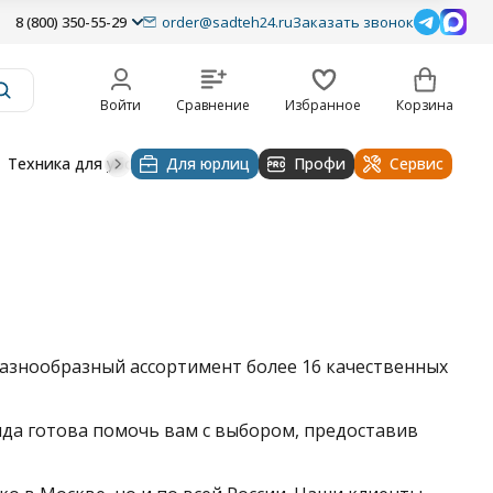
8 (800) 350-55-29
order@sadteh24.ru
Заказать звонок
Войти
Сравнение
Избранное
Корзина
Техника для уборки
Для юрлиц
Строительная техника
Профи
Водоснабже
Сервис
азнообразный ассортимент более 16 качественных
да готова помочь вам с выбором, предоставив