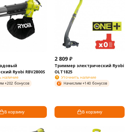
2 809
₽
садовый
Триммер электрический Ryobi
ский Ryobi RBV2800S
OLT1825
ь наличие
Уточнить наличие
им +
202
бонусов
Начислим +
140
бонусов
В корзину
В корзину