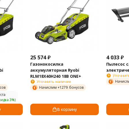
25 574
₽
4 033
₽
Газонокосилка
Пылесос 
bi
аккумуляторная Ryobi
электриче
Уточнит
RLM18X40H240 18B ONE+
Уточнить наличие
Начисл
сов
Начислим +
1279
бонусов
ста
кидка 3%)
у
В корзину