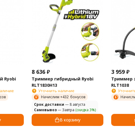
8 636
₽
3 959
₽
 Ryobi
Триммер гибридный Ryobi
Триммер э
RLT1830H13
RLT1038
наличие
Уточнить наличие
Уточнит
сов
Начислим +
432
бонусов
Начисл
Cрок доставки
— 8 августа
Самовывоз
— Завтра
(скидка 3%)
у
В корзину