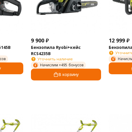
9 900
₽
12 999
₽
5145B
Бензопила Ryobi+кейс
Бензопила
Уточнит
RCS4235B
сов
Уточнить наличие
Начисл
Начислим +
495
бонусов
у
В корзину