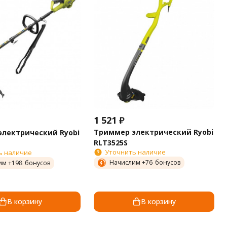
1 521
₽
Триммер электрический Ryobi
лектрический Ryobi
RLT3525S
Уточнить наличие
ь наличие
Начислим +
76
бонусов
им +
198
бонусов
В корзину
В корзину