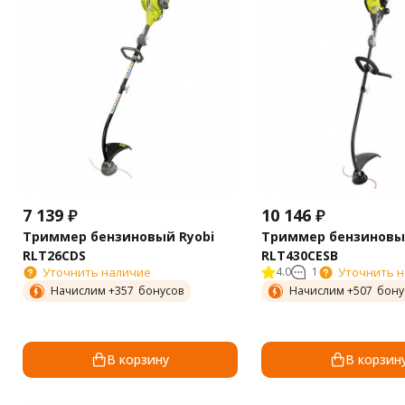
7 139
₽
10 146
₽
Триммер бензиновый Ryobi
Триммер бензиновый
RLT26CDS
RLT430CESB
Уточнить наличие
4.0
1
Уточнить 
Начислим +
357
бонусов
Начислим +
507
бону
В корзину
В корзин