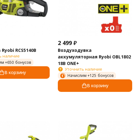
2 499
₽
 Ryobi RCS5140B
Воздуходувка
ь наличие
аккумуляторная Ryobi OBL1802
им +
650
бонусов
18B ONE+
Уточнить наличие
В корзину
Начислим +
125
бонусов
В корзину