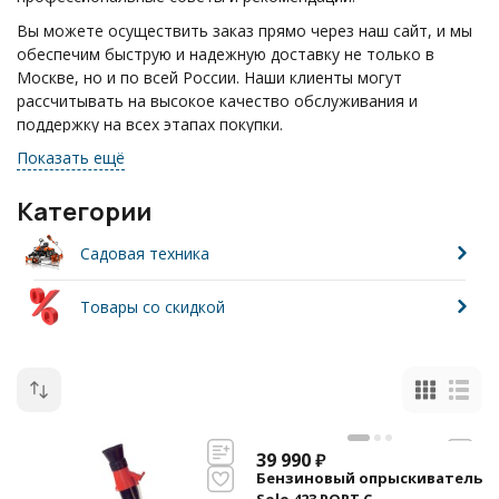
Вы можете осуществить заказ прямо через наш сайт, и мы
обеспечим быструю и надежную доставку не только в
Москве, но и по всей России. Наши клиенты могут
рассчитывать на высокое качество обслуживания и
поддержку на всех этапах покупки.
Показать ещё
Если у вас возникли вопросы, не стесняйтесь звонить по
телефону: +7(495)055-17-24. Мы всегда готовы помочь вам
и ответить на любые ваши запросы.
Категории
Садовая техника
Товары со скидкой
39 990
₽
Бензиновый опрыскиватель