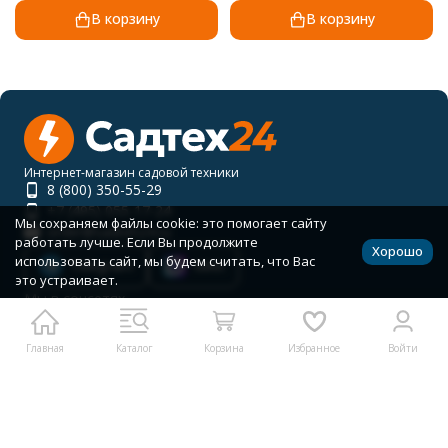
В корзину
В корзину
Интернет-магазин садовой техники
8 (800) 350-55-29
+7 (495) 055-17-24
Мы сохраняем файлы cookie: это помогает сайту
order@sadteh24.ru
работать лучше. Если Вы продолжите
Хорошо
использовать сайт, мы будем считать, что Вас
Telegram
MAX
это устраивает.
Мы в соцсетях
Главная
Каталог
Корзина
Избранное
Войти
RUB
Каталог товаров
Помощь
Политика персональных данных
Карта сайта