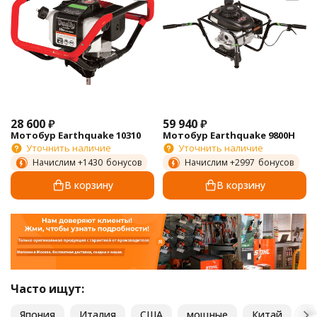
28 600
₽
59 940
₽
Мотобур Earthquake 10310
Мотобур Earthquake 9800H
Уточнить наличие
Уточнить наличие
Начислим +
1430
бонусов
Начислим +
2997
бонусов
В корзину
В корзину
Часто ищут:
Япония
Италия
США
мощные
Китай
Н