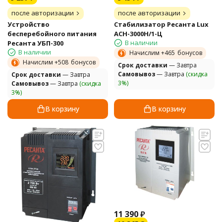
после авторизации
после авторизации
Устройство
Стабилизатор Ресанта Lux
бесперебойного питания
АСН-3000Н/1-Ц
В наличии
Ресанта УБП-300
В наличии
Начислим +
465
бонусов
Начислим +
508
бонусов
Cрок доставки
— Завтра
Самовывоз
— Завтра
(скидка
Cрок доставки
— Завтра
3%)
Самовывоз
— Завтра
(скидка
3%)
В корзину
В корзину
11 390
₽