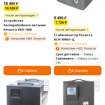
18 490
₽
16 826
₽
после авторизации
8 490
₽
Устройство
7 726
₽
бесперебойного питания
Ресанта УБП-1000
после авторизации
Уточнить наличие
Стабилизатор Ресанта
Начислим +
925
бонусов
АСН-3000/1-Ц
Уточнить наличие
Начислим +
425
бонусов
Cрок доставки
— Завтра
Самовывоз
— Завтра
(скидка
3%)
В корзину
В корзину