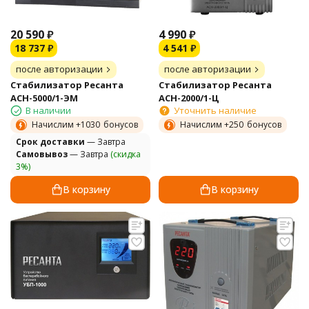
20 590
₽
4 990
₽
18 737
₽
4 541
₽
после авторизации
после авторизации
Стабилизатор Ресанта
Стабилизатор Ресанта
АСН-5000/1-ЭМ
АСН-2000/1-Ц
В наличии
Уточнить наличие
Начислим +
1030
бонусов
Начислим +
250
бонусов
Cрок доставки
— Завтра
Самовывоз
— Завтра
(скидка
3%)
В корзину
В корзину