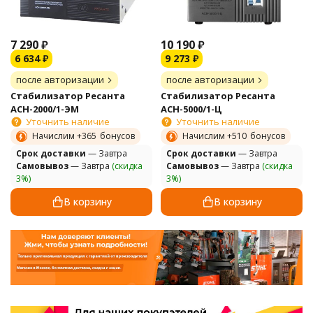
7 290
₽
10 190
₽
6 634
₽
9 273
₽
после авторизации
после авторизации
Стабилизатор Ресанта
Стабилизатор Ресанта
АСН-2000/1-ЭМ
АСН-5000/1-Ц
Уточнить наличие
Уточнить наличие
Начислим +
365
бонусов
Начислим +
510
бонусов
Cрок доставки
— Завтра
Cрок доставки
— Завтра
Самовывоз
— Завтра
(скидка
Самовывоз
— Завтра
(скидка
3%)
3%)
В корзину
В корзину