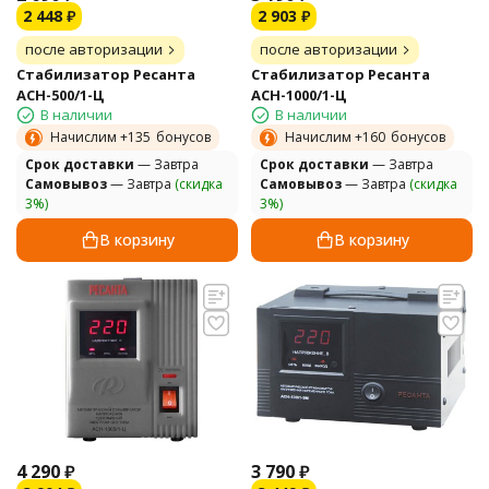
2 448
₽
2 903
₽
после авторизации
после авторизации
Стабилизатор Ресанта
Стабилизатор Ресанта
АСН-500/1-Ц
АСН-1000/1-Ц
В наличии
В наличии
Начислим +
135
бонусов
Начислим +
160
бонусов
Cрок доставки
— Завтра
Cрок доставки
— Завтра
Самовывоз
— Завтра
(скидка
Самовывоз
— Завтра
(скидка
3%)
3%)
В корзину
В корзину
4 290
₽
3 790
₽