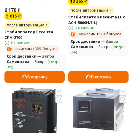
10 365
₽
6 170
₽
после авторизации
5 615
₽
Стабилизатор Ресанта Lux
АСН-5000Н/1-Ц
после авторизации
В наличии
Стабилизатор Ресанта
Начислим +
570
бонусов
СПН-2700
Cрок доставки
— Завтра
В наличии
Самовывоз
— Завтра
(скидка
Начислим +
309
бонусов
3%)
Cрок доставки
— Завтра
Самовывоз
— Завтра
(скидка
3%)
В корзину
В корзину