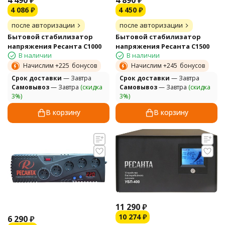
4 086
₽
4 450
₽
после авторизации
после авторизации
Бытовой стабилизатор
Бытовой стабилизатор
напряжения Ресанта С1000
напряжения Ресанта С1500
В наличии
В наличии
Начислим +
225
бонусов
Начислим +
245
бонусов
Cрок доставки
— Завтра
Cрок доставки
— Завтра
Самовывоз
— Завтра
(скидка
Самовывоз
— Завтра
(скидка
3%)
3%)
В корзину
В корзину
11 290
₽
10 274
₽
6 290
₽