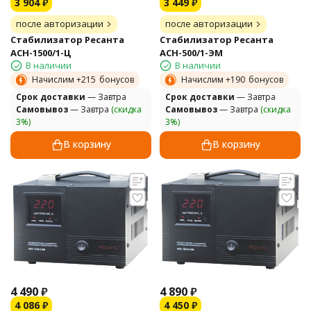
3 904
₽
3 449
₽
после авторизации
после авторизации
Стабилизатор Ресанта
Стабилизатор Ресанта
АСН-1500/1-Ц
АСН-500/1-ЭМ
В наличии
В наличии
Начислим +
215
бонусов
Начислим +
190
бонусов
Cрок доставки
— Завтра
Cрок доставки
— Завтра
Самовывоз
— Завтра
(скидка
Самовывоз
— Завтра
(скидка
3%)
3%)
В корзину
В корзину
4 490
₽
4 890
₽
4 086
₽
4 450
₽