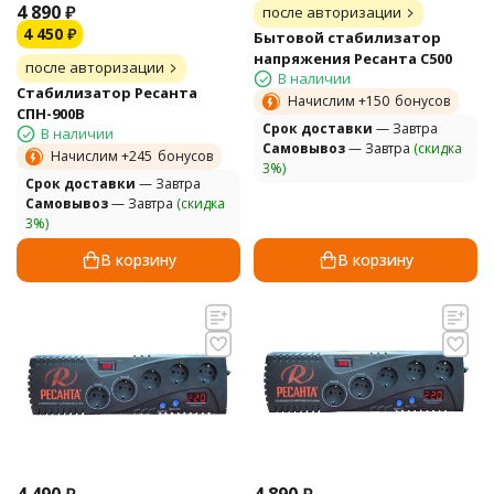
4 890
₽
после авторизации
4 450
₽
Бытовой стабилизатор
напряжения Ресанта С500
после авторизации
В наличии
Стабилизатор Ресанта
Начислим +
150
бонусов
СПН-900В
Cрок доставки
— Завтра
В наличии
Самовывоз
— Завтра
(скидка
Начислим +
245
бонусов
3%)
Cрок доставки
— Завтра
Самовывоз
— Завтра
(скидка
3%)
В корзину
В корзину
4 490
₽
4 890
₽