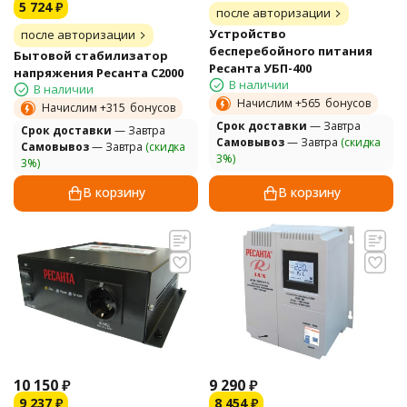
5 724
₽
после авторизации
Устройство
после авторизации
бесперебойного питания
Бытовой стабилизатор
Ресанта УБП-400
напряжения Ресанта С2000
В наличии
В наличии
Начислим +
565
бонусов
Начислим +
315
бонусов
Cрок доставки
— Завтра
Cрок доставки
— Завтра
Самовывоз
— Завтра
(скидка
Самовывоз
— Завтра
(скидка
3%)
3%)
В корзину
В корзину
10 150
₽
9 290
₽
9 237
₽
8 454
₽