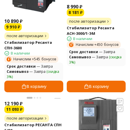
8 990
₽
8 181
₽
10 890
₽
после авторизации
9 910
₽
Стабилизатор Ресанта
АСН-3000/1-ЭМ
после авторизации
В наличии
Стабилизатор Ресанта
Начислим +
450
бонусов
СПН-3600
Cрок доставки
— Завтра
В наличии
Самовывоз
— Завтра
(скидка
Начислим +
545
бонусов
3%)
Cрок доставки
— Завтра
Самовывоз
— Завтра
(скидка
3%)
В корзину
В корзину
12 190
₽
11 093
₽
после авторизации
Стабилизатор РЕСАНТА СПН