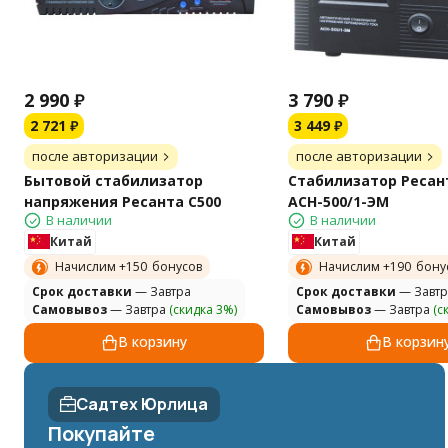
2 990
₽
3 790
₽
2 721
₽
3 449
₽
после авторизации
после авторизации
Бытовой стабилизатор
Стабилизатор Ресан
напряжения Ресанта С500
АСН-500/1-ЭМ
В наличии
В наличии
Китай
Китай
Начислим +
150
бонусов
Начислим +
190
бону
Cрок доставки
— Завтра
Cрок доставки
— Завтр
Самовывоз
— Завтра
(скидка 3%)
Самовывоз
— Завтра
(с
В корзину
В корзин
Садтех Юрлица
Покупайте