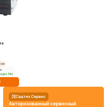
та
сов
а
кидка 3%)
у
Садтех Сервис
Авторизованный сервисный