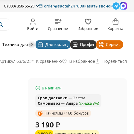
8 (800) 350-55-29
order@sadteh24.ru
Заказать звонок
Войти
Сравнение
Избранное
Корзина
Техника для уборки
Для юрлиц
Строительная техника
Профи
Водоснабже
Сервис
Артикул:
63/6/2
К сравнению
В избранное
Поделиться
В наличии
Cрок доставки
— Завтра
Самовывоз
— Завтра
(скидка 3%)
Начислим +
160
бонусов
3 190
₽
2 903
₽
после авторизации