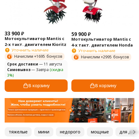
33 900
₽
59 900
₽
Мотокультиватор Mantis с
Мотокультиватор Mantis с
2-х такт. двигателем Kioritz
4-х такт. двигателем Honda
Уточнить наличие
Уточнить наличие
Начислим +
1695
бонусов
Начислим +
2995
бонусов
Cрок доставки
— 11 августа
Самовывоз
— Завтра
(скидка
3%)
В корзину
В корзину
тяжелые
мини
недорого
мощные
для дачи