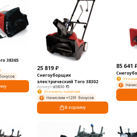
ro 38365
85 641
25 819
₽
е
Снегоубо
Снегоуборщик
бонусов
Уточни
электрический Toro 38302
Начис
ину
Артикул:
st3830
Уточнить наличие
Начислим +
1291
бонусов
В корзину