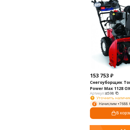
McCulloch
Monferme
Murray
Nomad
Partner
Parton
Poulan
Profi
Prorab
Simplicity
Snapper
Stiga
153 753
₽
Texas
Снегоуборщик Tor
Toro
Power Max 1128 O
Victa
Артикул:
st598
Уточнить наличи
Worx
Начислим +
7688
Yard-Man
Kalibr
В корз
Celina
Wolf-Garten