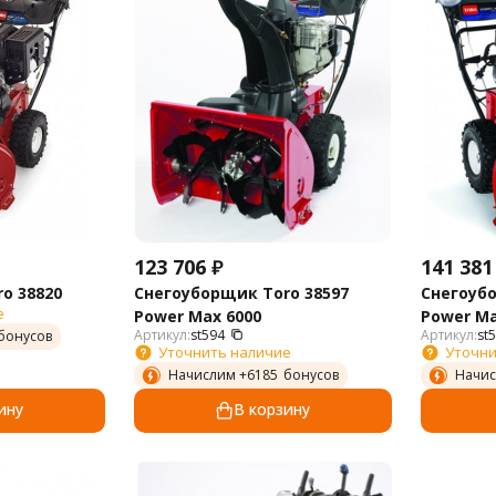
123 706
₽
141 381
o 38820
Снегоуборщик Toro 38597
Снегоубо
е
Power Max 6000
Power Ma
Артикул:
st594
Артикул:
st
бонусов
Уточнить наличие
Уточни
Начислим +
6185
бонусов
Начис
ину
В корзину