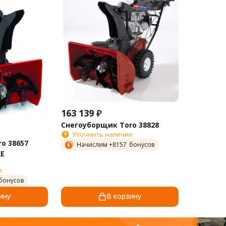
163 139
₽
Снегоуборщик Toro 38828
Уточнить наличие
o 38657
Начислим +
8157
бонусов
XE
е
бонусов
ину
В корзину