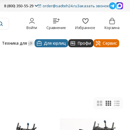
8 (800) 350-55-29
order@sadteh24.ru
Заказать звонок
Войти
Сравнение
Избранное
Корзина
Техника для уборки
Для юрлиц
Строительная техника
Профи
Водоснабже
Сервис