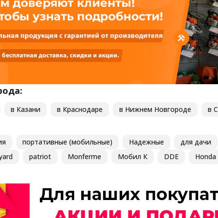
рода:
в Казани
в Краснодаре
в Нижнем Новгороде
в 
ия
портативные (мобильные)
Надежные
для дачи
yard
patriot
Monferme
Мобил К
DDE
Honda