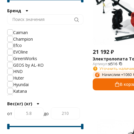
Бренд
Caiman
Champion
Efco
21 192
₽
EVOline
GreenWorks
Электролопата To
Артикул:
st516
GEOS by AL-KO
Уточнить наличи
HND
Начислим +
1060
Huter
В корз
Hyundai
Katana
ZimAni
Вес(кг) (кг)
MasterYard
Patriot
от
до
Villartec
Yard Fox
Мобил К