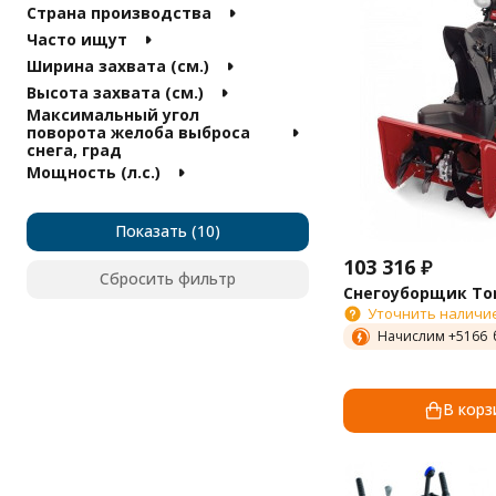
Ресанта
Страна производства
Калибр
Часто ищут
Интерскол
Ширина захвата (см.)
AL-KO
Высота захвата (см.)
Cub Cadet
Максимальный угол
Daewoo
поворота желоба выброса
снега, град
Honda
Мощность (л.с.)
Husqvarna
MTD
Pubert
Показать
Fujii
103 316
₽
Ariens
Сбросить фильтр
Снегоуборщик Tor
Aiken
Уточнить наличи
Brait
Начислим +
5166
Briggs & Stratton
Canadiana
Carver
В корз
Craftsman
Elitech
Green Field
Home Garden