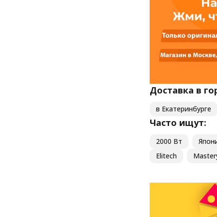
DDE
RedVerg
STEVIMAN
SENIX
Доставка в го
в Екатеринбурге
Часто ищут:
2000 Вт
Япон
Elitech
Master