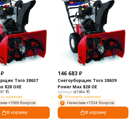
₽
146 683
₽
рщик Toro 38637
Снегоуборщик Toro 38639
x 828 OXE
Power Max 828 OE
597
Артикул:
st1984
ть наличие
Уточнить наличие
лим +
7069
бонусов
Начислим +
7334
бонусов
В корзину
В корзину