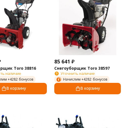
₽
85 641
₽
рщик Toro 38816
Снегоуборщик Toro 38597
ть наличие
Уточнить наличие
лим +
4282
бонусов
Начислим +
4282
бонусов
В корзину
В корзину