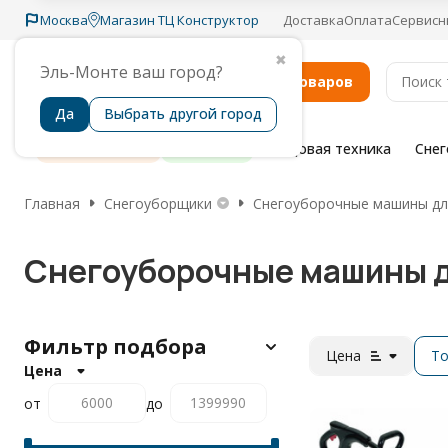
Москва
Магазин ТЦ Конструктор
Доставка
Оплата
Сервисн
✖
Эль-Монте ваш город?
Каталог товаров
Да
Выбрать другой город
Распродажа
Бренды
Садовая техника
Сне
Главная
Снегоуборщики
Снегоуборочные машины дл
Снегоуборочные машины д
Фильтр подбора
Цена
To
Цена
от
до