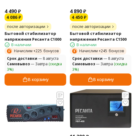
4 490
₽
4 890
₽
4 086
₽
4 450
₽
после авторизации
после авторизации
Бытовой стабилизатор
Бытовой стабилизатор
напряжения Ресанта С1000
напряжения Ресанта С1500
В наличии
В наличии
Начислим +
225
бонусов
Начислим +
245
бонусов
Cрок доставки
— 8 августа
Cрок доставки
— 8 августа
Самовывоз
— Завтра
(скидка
Самовывоз
— Завтра
(скидка
3%)
3%)
В корзину
В корзину