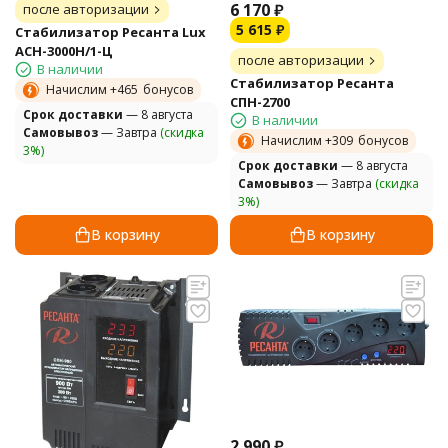
6 170
₽
после авторизации
5 615
₽
Стабилизатор Ресанта Lux
АСН-3000Н/1-Ц
после авторизации
В наличии
Стабилизатор Ресанта
Начислим +
465
бонусов
СПН-2700
Cрок доставки
— 8 августа
В наличии
Самовывоз
— Завтра
(скидка
Начислим +
309
бонусов
3%)
Cрок доставки
— 8 августа
Самовывоз
— Завтра
(скидка
3%)
В корзину
В корзину
2 990
₽