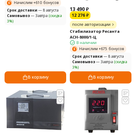
Начислим +
610
бонусов
13 490
₽
Cрок доставки
— 8 августа
12 276
₽
Самовывоз
— Завтра
(скидка
3%)
после авторизации
Стабилизатор Ресанта
АСН-8000/1-Ц
В наличии
Начислим +
675
бонусов
Cрок доставки
— 8 августа
Самовывоз
— Завтра
(скидка
3%)
В корзину
В корзину