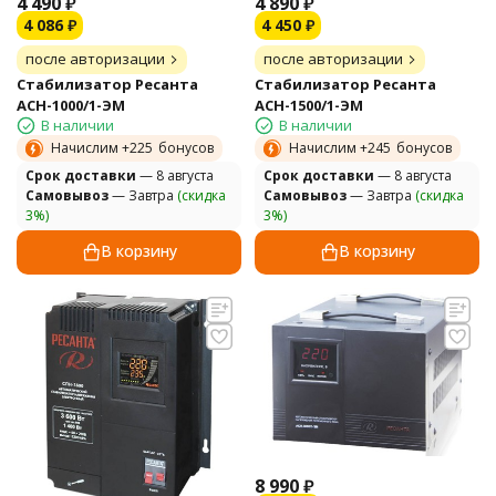
4 490
₽
4 890
₽
4 086
₽
4 450
₽
после авторизации
после авторизации
Стабилизатор Ресанта
Стабилизатор Ресанта
АСН-1000/1-ЭМ
АСН-1500/1-ЭМ
В наличии
В наличии
Начислим +
225
бонусов
Начислим +
245
бонусов
Cрок доставки
— 8 августа
Cрок доставки
— 8 августа
Самовывоз
— Завтра
(скидка
Самовывоз
— Завтра
(скидка
3%)
3%)
В корзину
В корзину
8 990
₽