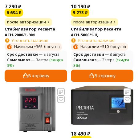
7 290
₽
10 190
₽
6 634
₽
9 273
₽
после авторизации
после авторизации
Стабилизатор Ресанта
Стабилизатор Ресанта
АСН-2000/1-ЭМ
АСН-5000/1-Ц
Уточнить наличие
Уточнить наличие
Начислим +
365
бонусов
Начислим +
510
бонусов
Cрок доставки
— 8 августа
Cрок доставки
— 8 августа
Самовывоз
— Завтра
(скидка
Самовывоз
— Завтра
(скидка
3%)
3%)
В корзину
В корзину
18 490
₽