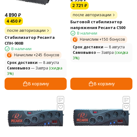
2 721
₽
4 890
₽
после авторизации
4 450
₽
Бытовой стабилизатор
напряжения Ресанта С500
после авторизации
В наличии
Стабилизатор Ресанта
Начислим +
150
бонусов
СПН-900В
Cрок доставки
— 8 августа
В наличии
Самовывоз
— Завтра
(скидка
Начислим +
245
бонусов
3%)
Cрок доставки
— 8 августа
Самовывоз
— Завтра
(скидка
3%)
В корзину
В корзину