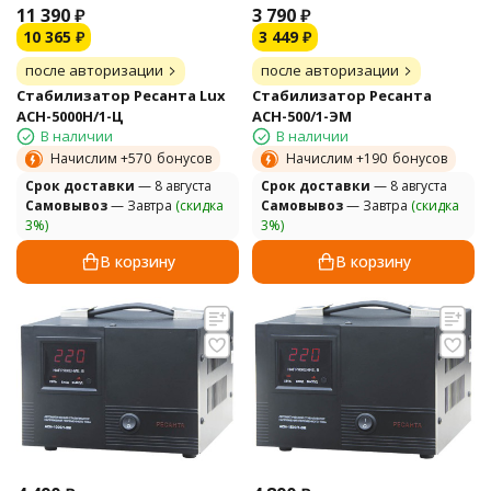
11 390
₽
3 790
₽
10 365
₽
3 449
₽
после авторизации
после авторизации
Стабилизатор Ресанта Lux
Стабилизатор Ресанта
АСН-5000Н/1-Ц
АСН-500/1-ЭМ
В наличии
В наличии
Начислим +
570
бонусов
Начислим +
190
бонусов
Cрок доставки
— 8 августа
Cрок доставки
— 8 августа
Самовывоз
— Завтра
(скидка
Самовывоз
— Завтра
(скидка
3%)
3%)
В корзину
В корзину