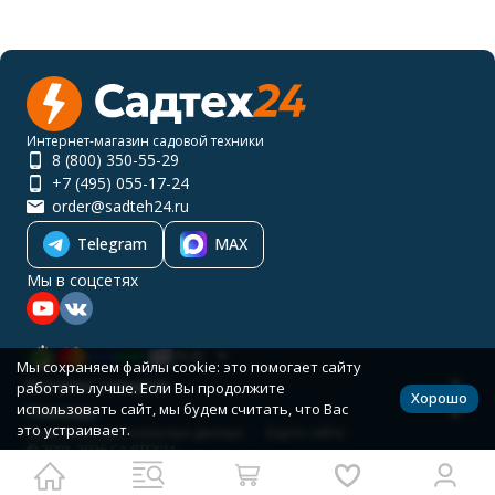
Интернет-магазин садовой техники
8 (800) 350-55-29
+7 (495) 055-17-24
order@sadteh24.ru
Telegram
MAX
Мы в соцсетях
RUB
Мы сохраняем файлы cookie: это помогает сайту
Каталог товаров
работать лучше. Если Вы продолжите
Хорошо
использовать сайт, мы будем считать, что Вас
Помощь
это устраивает.
Политика персональных данных
Карта сайта
© 2001-2026 САДТЕХ24
Разработано в
bodysite.ru