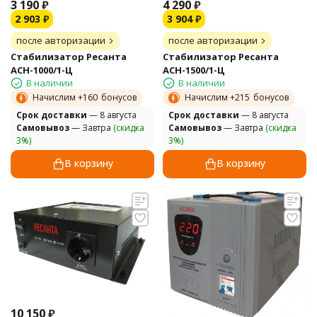
3 190
₽
4 290
₽
2 903
₽
3 904
₽
после авторизации
после авторизации
Стабилизатор Ресанта
Стабилизатор Ресанта
АСН-1000/1-Ц
АСН-1500/1-Ц
В наличии
В наличии
Начислим +
160
бонусов
Начислим +
215
бонусов
Cрок доставки
— 8 августа
Cрок доставки
— 8 августа
Самовывоз
— Завтра
(скидка
Самовывоз
— Завтра
(скидка
3%)
3%)
В корзину
В корзину
10 150
₽