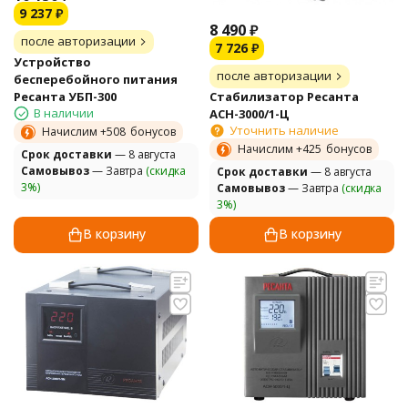
9 237
₽
8 490
₽
после авторизации
7 726
₽
Устройство
после авторизации
бесперебойного питания
Стабилизатор Ресанта
Ресанта УБП-300
В наличии
АСН-3000/1-Ц
Уточнить наличие
Начислим +
508
бонусов
Начислим +
425
бонусов
Cрок доставки
— 8 августа
Самовывоз
— Завтра
(скидка
Cрок доставки
— 8 августа
3%)
Самовывоз
— Завтра
(скидка
3%)
В корзину
В корзину