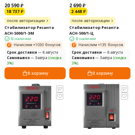
20 590
₽
2 690
₽
18 737
₽
2 448
₽
после авторизации
после авторизации
Стабилизатор Ресанта
Стабилизатор Ресанта
АСН-5000/1-ЭМ
АСН-500/1-Ц
В наличии
В наличии
Начислим +
1030
бонусов
Начислим +
135
бонусов
Cрок доставки
— 8 августа
Cрок доставки
— 8 августа
Самовывоз
— Завтра
(скидка
Самовывоз
— Завтра
(скидка
3%)
3%)
В корзину
В корзину