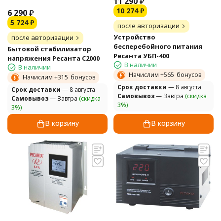
11 290
₽
10 274
₽
6 290
₽
5 724
₽
после авторизации
Устройство
после авторизации
бесперебойного питания
Бытовой стабилизатор
Ресанта УБП-400
напряжения Ресанта С2000
В наличии
В наличии
Начислим +
565
бонусов
Начислим +
315
бонусов
Cрок доставки
— 8 августа
Cрок доставки
— 8 августа
Самовывоз
— Завтра
(скидка
Самовывоз
— Завтра
(скидка
3%)
3%)
В корзину
В корзину