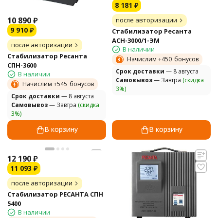
8 181
₽
10 890
₽
после авторизации
9 910
₽
Стабилизатор Ресанта
АСН-3000/1-ЭМ
после авторизации
В наличии
Стабилизатор Ресанта
Начислим +
450
бонусов
СПН-3600
Cрок доставки
— 8 августа
В наличии
Самовывоз
— Завтра
(скидка
Начислим +
545
бонусов
3%)
Cрок доставки
— 8 августа
Самовывоз
— Завтра
(скидка
3%)
В корзину
В корзину
12 190
₽
11 093
₽
после авторизации
Стабилизатор РЕСАНТА СПН
5400
В наличии