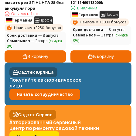
высоторез STIHL HTA 85 без
12" 11460113000k
В наличии
аккумулятора
Осталась 1 шт.
Германия
Профи
Германия
Профи
Начислим +
3000
бонусов
Начислим +
3250
бонусов
Cрок доставки
— 8 августа
Самовывоз
— Завтра
(скидка
Cрок доставки
— 8 августа
3%)
Самовывоз
— Завтра
(скидка
3%)
В корзину
В корзину
Садтех Юрлица
Покупайте как юридическое
лицо
Начать сотрудничество
Садтех Сервис
Авторизованный сервисный
центр по ремонту садовой техники