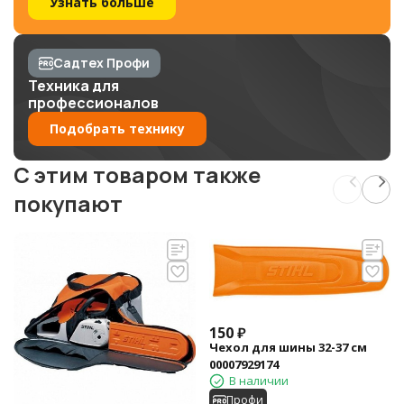
Узнать больше
Садтех Профи
Техника для
профессионалов
Подобрать технику
C этим товаром также
покупают
150
₽
Чехол для шины 32-37 см
00007929174
В наличии
Профи