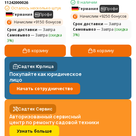
В наличии
11242000026
Осталось несколько штук
Германия
Профи
Германия
Профи
Начислим +
9250
бонусов
Начислим +
9150
бонусов
Cрок доставки
— Завтра
Самовывоз
— Завтра
(скидка
Cрок доставки
— Завтра
3%)
Самовывоз
— Завтра
(скидка
3%)
В корзину
В корзину
Садтех Юрлица
Покупайте как юридическое
лицо
Начать сотрудничество
Садтех Сервис
Авторизованный сервисный
центр по ремонту садовой техники
Узнать больше