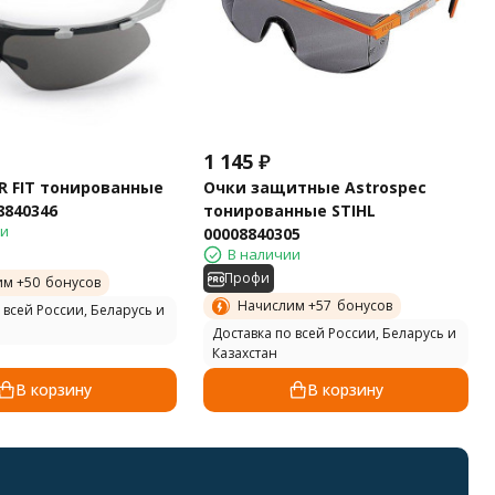
1 145
₽
R FIT тонированные
Очки защитные Astrospec
8840346
тонированные STIHL
ии
00008840305
В наличии
Профи
им +
50
бонусов
Начислим +
57
бонусов
 всей России, Беларусь и
Доставка по всей России, Беларусь и
Казахстан
В корзину
В корзину