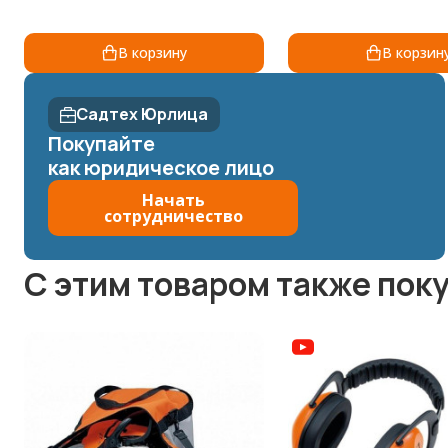
В корзину
В корзин
Садтех Юрлица
Покупайте
как юридическое лицо
Начать
сотрудничество
C этим товаром также пок