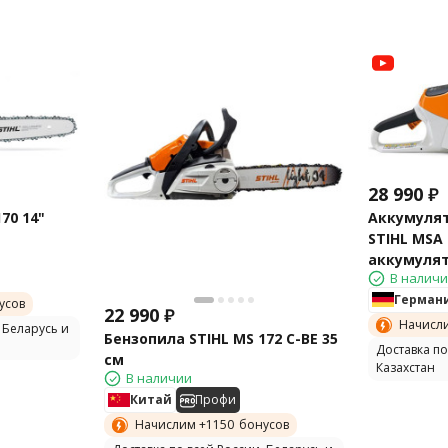
28 990
₽
70 14"
Аккумулят
STIHL MSA 
аккумулят
В налич
Герман
усов
22 990
₽
Начисл
 Беларусь и
Бензопила STIHL MS 172 C-BE 35
Доставка по
см
Казахстан
В наличии
Китай
Профи
Начислим +
1150
бонусов