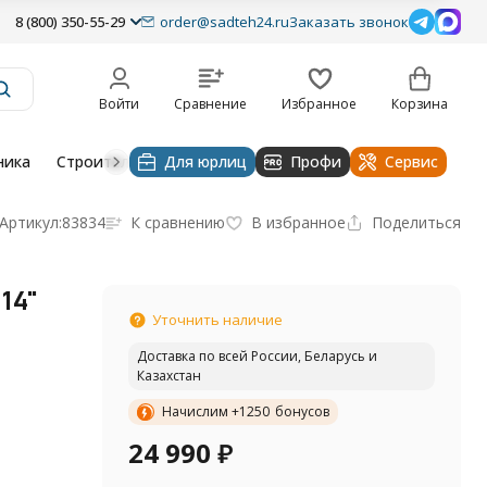
8 (800) 350-55-29
order@sadteh24.ru
Заказать звонок
Войти
Сравнение
Избранное
Корзина
ника
Строительная техника
Для юрлиц
Очистительные устройства
Профи
Сервис
Артикул:
83834
К сравнению
В избранное
Поделиться
14"
Уточнить наличие
Доставка по всей России, Беларусь и
Казахстан
Начислим +
1250
бонусов
24 990
₽