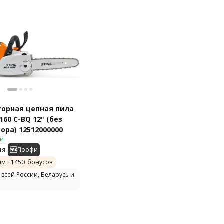
орная цепная пила
160 C-BQ 12" (без
ора) 12512000000
ии
ия
Профи
им +
1450
бонусов
 всей России, Беларусь и