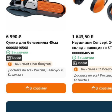
6 990
₽
1 643,50
₽
Сумка для бензопилы 45см
Наушники Concept 2
00008810508
складывающиеся ST
В наличии
00008840530
В наличии
Профи
Профи
Начислим +
350
бонусов
Начислим +
82
бонус
Доставка по всей России, Беларусь и
Казахстан
Доставка по всей России,
Казахстан
В корзину
В корзин