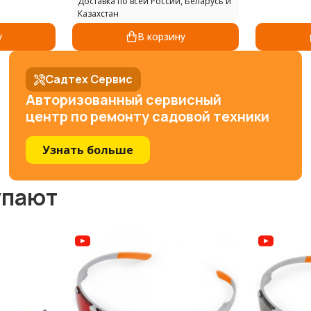
Доставка по всей России, Беларусь и
Казахстан
у
В корзину
Садтех Сервис
Авторизованный сервисный
центр по ремонту садовой техники
Узнать больше
упают