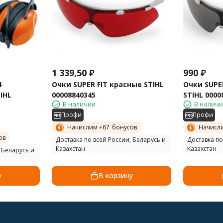
1 339,50
₽
990
₽
4
Очки SUPER FIT красные STIHL
Очки SUPE
IHL
00008840345
STIHL 0000
В наличии
В налич
Профи
Профи
Начислим +
67
бонусов
Начисл
ов
Доставка по всей России, Беларусь и
Доставка по
Казахстан
Казахстан
 Беларусь и
у
В корзину