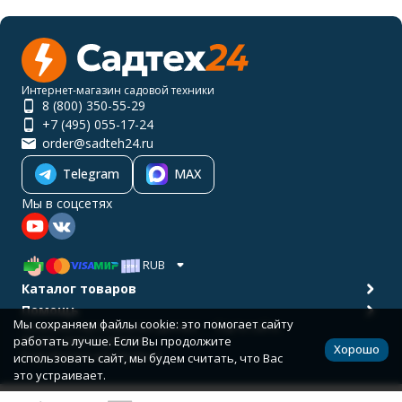
Интернет-магазин садовой техники
8 (800) 350-55-29
+7 (495) 055-17-24
order@sadteh24.ru
Telegram
MAX
Мы в соцсетях
RUB
Каталог товаров
Помощь
Мы сохраняем файлы cookie: это помогает сайту
Политика персональных данных
Карта сайта
работать лучше. Если Вы продолжите
© 2001-2026 САДТЕХ24
Хорошо
Разработано в
bodysite.ru
использовать сайт, мы будем считать, что Вас
это устраивает.