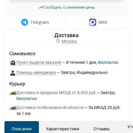
Сообщить о снижении цены
Telegram
MAX
Москва
Самовывоз
Пункт выдачи заказов
В течение
1
дня
Бесплатно
Помощь менеджера
Завтра
Индивидуально
Курьер
Доставка в пределах МКАД от 8.000 руб
Завтра
Бесплатно
Доставка по Московской области
За МКАД 20 руб.
за 1 км.
Ут
Описание
Характеристики
Отзывы