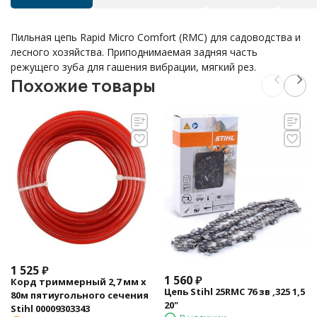
Пильная цепь Rapid Micro Comfort (RMC) для садоводства и
лесного хозяйства. Приподнимаемая задняя часть
режущего зуба для гашения вибрации, мягкий рез.
Похожие товары
1 525
₽
1 560
₽
Корд триммерный 2,7 мм х
Цепь Stihl 25RMС 76 зв ,325 1,5
80м пятиугольного сечения
20"
Stihl 00009303343