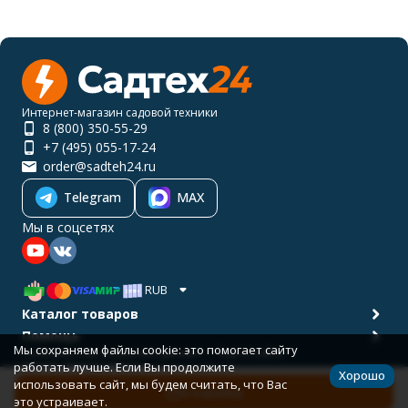
Интернет-магазин садовой техники
8 (800) 350-55-29
+7 (495) 055-17-24
order@sadteh24.ru
Telegram
MAX
Мы в соцсетях
RUB
Каталог товаров
Помощь
Мы сохраняем файлы cookie: это помогает сайту
Политика персональных данных
Карта сайта
работать лучше. Если Вы продолжите
© 2001-2026 САДТЕХ24
Хорошо
Разработано в
bodysite.ru
использовать сайт, мы будем считать, что Вас
В корзину
это устраивает.