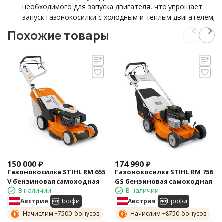
необходимого для запуска двигателя, что упрощает
запуск газонокосилки с холодным и теплым двигателем;
Похожие товары
150 000
₽
174 990
₽
Газонокосилка STIHL RM 655
Газонокосилка STIHL RM 756
V бензиновая самоходная
GS бензиновая самоходная
В наличии
В наличии
Австрия
Профи
Австрия
Профи
Начислим +
7500
бонусов
Начислим +
8750
бонусов