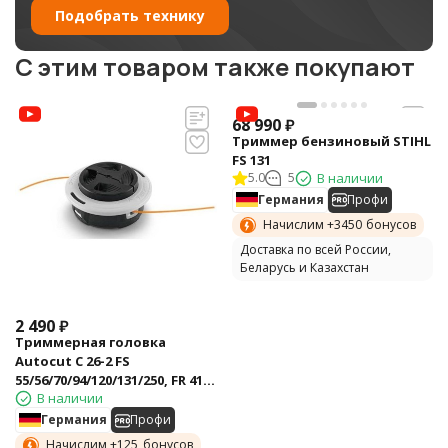
Подобрать технику
C этим товаром также покупают
68 990
₽
Триммер бензиновый STIHL
FS 131
5.0
5
В наличии
Германия
Профи
Начислим +
3450
бонусов
Доставка по всей России,
Беларусь и Казахстан
2 490
₽
Триммерная головка
Autocut C 26-2 FS
55/56/70/94/120/131/250, FR 410,
В наличии
FS-KM Stihl 40027102169
Германия
Профи
Начислим +
125
бонусов