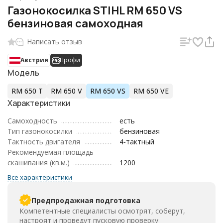
Газонокосилка STIHL RM 650 VS
бензиновая самоходная
Написать отзыв
Австрия
Профи
Модель
RM 650 T
RM 650 V
RM 650 VS
RM 650 VE
Характеристики
Самоходность
есть
Тип газонокосилки
бензиновая
Тактность двигателя
4-тактный
Рекомендуемая площадь
скашивания (кв.м.)
1200
Все характеристики
Предпродажная подготовка
Компетентные специалисты осмотрят, соберут,
настроят и проведут пусковую проверку