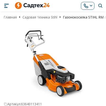
Главная
Садовая техника Stihl
Газонокосилка STIHL RM 
Артикул:
63640113411