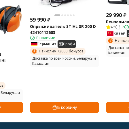
29 990
₽
59 990
₽
Бензопила 
Опрыскиватель STIHL SR 200 D
4.5
2
42410112603
Китай
В наличии
Начисл
Германия
Профи
Доставка по
Начислим +
3000
бонусов
Казахстан
4
Доставка по всей России, Беларусь и
IHL
Казахстан
ов
 Беларусь и
у
В корзину