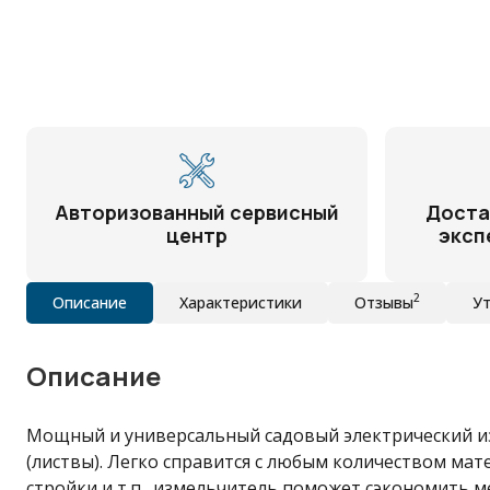
Авторизованный сервисный
Доста
центр
эксп
2
Описание
Характеристики
Отзывы
Ут
Описание
Мощный и универсальный садовый электрический из
(листвы). Легко справится с любым количеством мат
стройки и т.п., измельчитель поможет сэкономить м