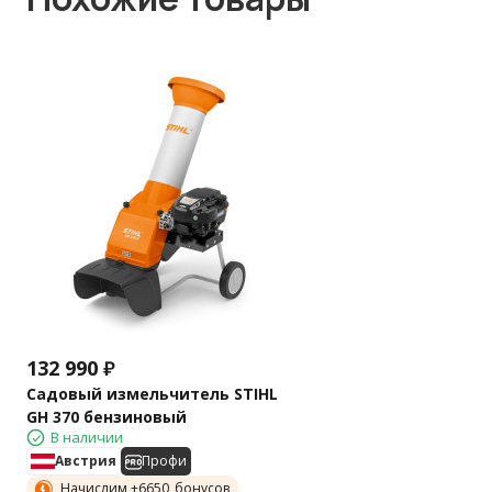
132 990
₽
Садовый измельчитель STIHL
GH 370 бензиновый
В наличии
Австрия
Профи
Начислим +
6650
бонусов