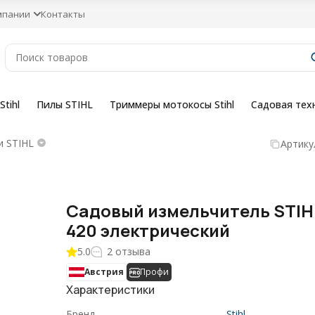
мпании
Контакты
tihl
Пилы STIHL
Триммеры мотокосы Stihl
Садовая тех
и STIHL
Артику
Садовый измельчитель STIH
420 электрический
5.0
2 отзыва
Австрия
Профи
Характеристики
Бренд
Stihl