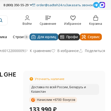
8 (800) 350-55-29
order@sadteh24.ru
Заказать звонок
Войти
Сравнение
Избранное
Корзина
ника
Строительная техника
Для юрлиц
Очистительные устройства
Профи
Сервис
л:
60122000009
К сравнению
В избранное
Поделиться
L GHE
Уточнить наличие
Доставка по всей России, Беларусь и
Казахстан
Начислим +
6700
бонусов
133 990
₽