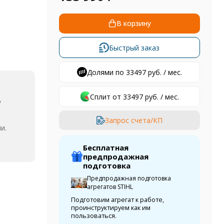
В корзину
Быстрый заказ
Долями по 33497 руб. / мес.
Сплит от 33497 руб. / мес.
,
Запрос счета/КП
и.
Бесплатная
предпродажная
подготовка
Предпродажная подготовка
агрегатов STIHL
Подготовим агрегат к работе,
проинструктируем как им
пользоваться.